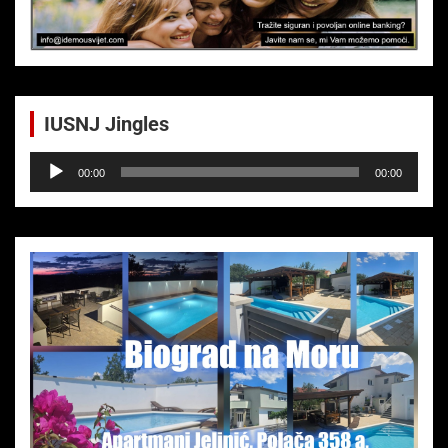
IUSNJ Jingles
Audio-
00:00
00:00
Player