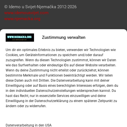
© Idemo u Svijet-Njemačka 2012-2026
www.idemousvijet.com
www.njemacka.org
Pregled
Zustimmung verwalten
Impressum
Um dir ein optimales Erlebnis zu bieten, verwenden wir Technologien wie
Datenschutzerklärung
Cookies, um Geräteinformationen zu speichern und/oder darauf
Widerufsbelehrung
zuzugreifen. Wenn du diesen Technologien zustimmst, können wir Daten
Oglašavanje / Postavite svoj oglas
wie das Surfverhalten oder eindeutige IDs auf dieser Website verarbeiten.
Wenn du deine Zustimmung nicht erteilst oder zurückziehst, können
bestimmte Merkmale und Funktionen beeinträchtigt werden. Wir teilen
Tko je “Idemo u Svijet – Njemačka?
diese Daten auch mit Dritten. Die Datenverarbeitung kann mit deiner
Einwilligung oder auf Basis eines berechtigten Interesses erfolgen, dem du
in den individuellen Datenschutzeinstellungen widersprechen kannst. Du
Pretražite stranicu:
hast das Recht, nur in essenzielle Services einzuwilligen und deine
Einwilligung in der Datenschutzerklärung zu einem späteren Zeitpunkt zu
ändern oder zu widerrufen.
S
e
a
r
Datenverarbeitung in den USA