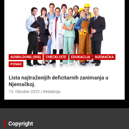
AUSBILDUNG (SSS)
CHECKLISTE
EDUKACIJA
NJEMAČKA
POSAO
Lista najtraženijih deficitarnih zanimanja u
Njemačkoj.
15. Oktober 2022
Redakcija
Copyright