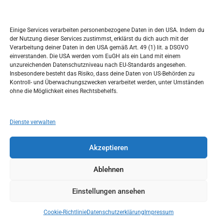
Kalendar
c
h
JULI 2022
Einige Services verarbeiten personenbezogene Daten in den USA. Indem du
der Nutzung dieser Services zustimmst, erklärst du dich auch mit der
M
D
M
D
F
S
S
Verarbeitung deiner Daten in den USA gemäß Art. 49 (1) lit. a DSGVO
einverstanden. Die USA werden vom EuGH als ein Land mit einem
1
2
3
unzureichenden Datenschutzniveau nach EU-Standards angesehen.
Insbesondere besteht das Risiko, dass deine Daten von US-Behörden zu
4
5
6
7
8
9
10
Kontroll- und Überwachungszwecken verarbeitet werden, unter Umständen
ohne die Möglichkeit eines Rechtsbehelfs.
11
12
13
14
15
16
17
18
19
20
21
22
23
24
Dienste verwalten
25
26
27
28
29
30
31
Akzeptieren
« Juni
Aug. »
Ablehnen
Einstellungen ansehen
Copyright © 2026
Idemo u Svijet-Njemacka!
Theme by:
Theme Horse
Proudly Powered by:
WordPress
Cookie-Richtlinie
Datenschutzerklärung
Impressum