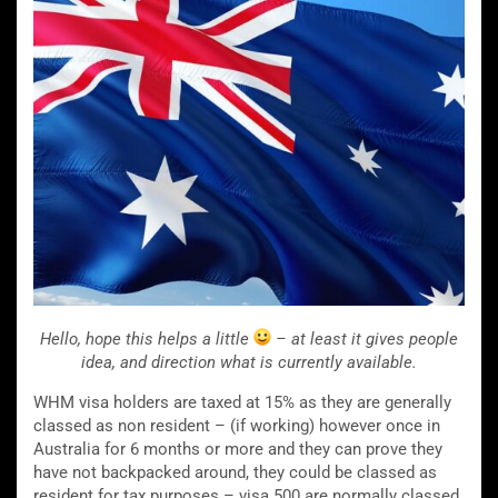
Hello, hope this helps a little
– at least it gives people
idea, and direction what is currently available.
WHM visa holders are taxed at 15% as they are generally
classed as non resident – (if working) however once in
Australia for 6 months or more and they can prove they
have not backpacked around, they could be classed as
resident for tax purposes – visa 500 are normally classed