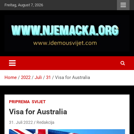
Skip
Freitag, August 7, 2026
to
content
NJEMAČKA
Idemo u Svijet-Njemacka!
Home
2022
Juli
31
Visa for Australia
PRIPREMA
SVIJET
Visa for Australia
31. Juli 2022
Redakcija