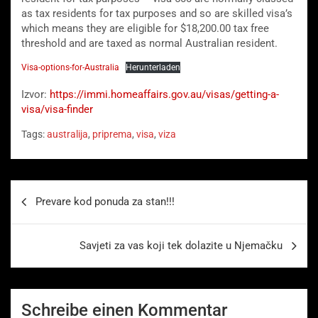
as tax residents for tax purposes and so are skilled visa’s
which means they are eligible for $18,200.00 tax free
threshold and are taxed as normal Australian resident.
Visa-options-for-Australia
Herunterladen
Izvor:
https://immi.homeaffairs.gov.au/visas/getting-a-
visa/visa-finder
Tags:
australija
,
priprema
,
visa
,
viza
Beitragsnavigation
Prevare kod ponuda za stan!!!
Savjeti za vas koji tek dolazite u Njemačku
Schreibe einen Kommentar