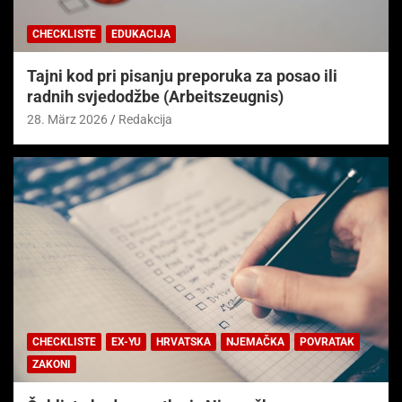
CHECKLISTE
EDUKACIJA
Tajni kod pri pisanju preporuka za posao ili
radnih svjedodžbe (Arbeitszeugnis)
28. März 2026
Redakcija
CHECKLISTE
EX-YU
HRVATSKA
NJEMAČKA
POVRATAK
ZAKONI