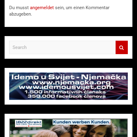
Du musst
angemeldet
sein, um einen Kommentar
abzugeben.
S
e
a
r
c
h