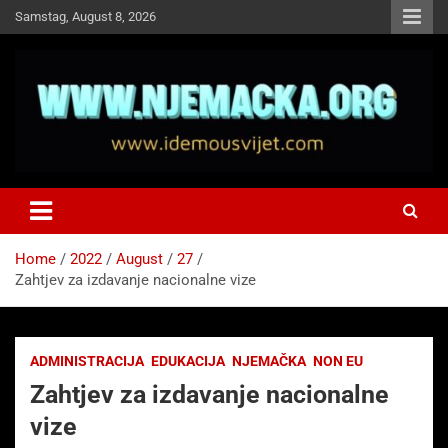
Skip
Samstag, August 8, 2026
to
content
NJEMAČKA
Idemo u Svijet-Njemacka!
Home
2022
August
27
Zahtjev za izdavanje nacionalne vize
ADMINISTRACIJA
EDUKACIJA
NJEMAČKA
NON EU
Zahtjev za izdavanje nacionalne
vize