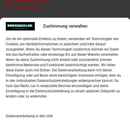
www.idemousvijet.com
www.njemacka.org
Pregled
Zustimmung verwalten
Impressum
Um dir ein optimales Erlebnis zu bieten, verwenden wir Technologien wie
Datenschutzerklärung
Cookies, um Geräteinformationen zu speichern und/oder darauf
Widerufsbelehrung
zuzugreifen. Wenn du diesen Technologien zustimmst, können wir Daten
Oglašavanje / Postavite svoj oglas
wie das Surfverhalten oder eindeutige IDs auf dieser Website verarbeiten.
Wenn du deine Zustimmung nicht erteilst oder zurückziehst, können
bestimmte Merkmale und Funktionen beeinträchtigt werden. Wir teilen
Tko je “Idemo u Svijet – Njemačka?
diese Daten auch mit Dritten. Die Datenverarbeitung kann mit deiner
Einwilligung oder auf Basis eines berechtigten Interesses erfolgen, dem du
in den individuellen Datenschutzeinstellungen widersprechen kannst. Du
Pretražite stranicu:
hast das Recht, nur in essenzielle Services einzuwilligen und deine
Einwilligung in der Datenschutzerklärung zu einem späteren Zeitpunkt zu
ändern oder zu widerrufen.
S
e
a
r
Datenverarbeitung in den USA
Kalendar
c
h