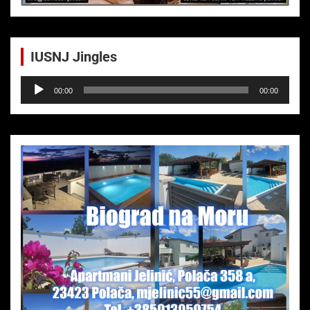
IUSNJ Jingles
Audio-
00:00
00:00
Player