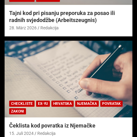
Tajni kod pri pisanju preporuka za posao ili
radnih svjedodžbe (Arbeitszeugnis)
28. März 2026
Redakcija
CHECKLISTE
EX-YU
HRVATSKA
NJEMAČKA
POVRATAK
ZAKONI
Čeklista kod povratka iz Njemačke
15. Juli 2024
Redakcija