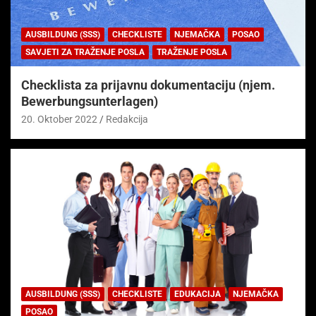
AUSBILDUNG (SSS)
CHECKLISTE
NJEMAČKA
POSAO
SAVJETI ZA TRAŽENJE POSLA
TRAŽENJE POSLA
Checklista za prijavnu dokumentaciju (njem.
Bewerbungsunterlagen)
20. Oktober 2022
Redakcija
AUSBILDUNG (SSS)
CHECKLISTE
EDUKACIJA
NJEMAČKA
POSAO