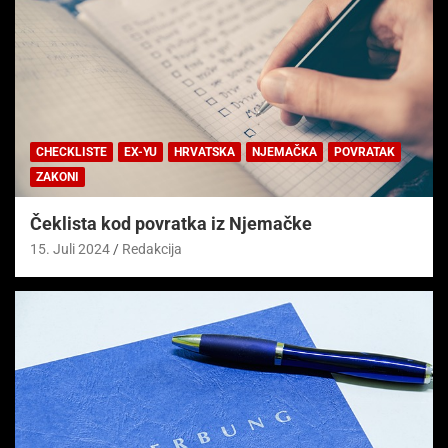
CHECKLISTE
EX-YU
HRVATSKA
NJEMAČKA
POVRATAK
ZAKONI
Čeklista kod povratka iz Njemačke
15. Juli 2024
Redakcija