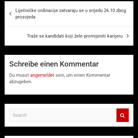
Beitragsnavigation
Liječničke ordinacije zatvaraju se u srijedu 26.10 zbog
prosvjeda
Traže se kandidati koji žele promijeniti karijeru
Schreibe einen Kommentar
Du musst
angemeldet
sein, um einen Kommentar
abzugeben.
S
e
a
r
c