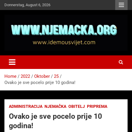
Skip
Donnerstag, August 6, 2026
to
content
NJEMAČKA
Idemo u Svijet-Njemacka!
Home
2022
Oktober
25
Ovako je sve pocelo prije 10 godina!
ADMINISTRACIJA
NJEMAČKA
OBITELJ
PRIPREMA
Ovako je sve pocelo prije 10
godina!