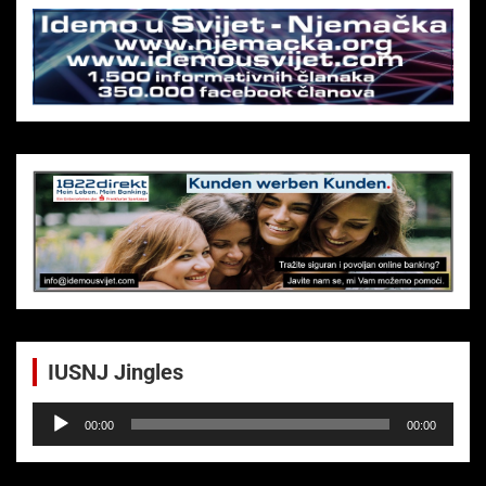
h
IUSNJ Jingles
Audio-
00:00
00:00
Player