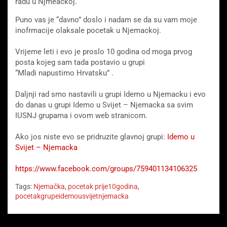
radu u Njmeackoj.
Puno vas je “davno” doslo i nadam se da su vam moje
inofrmacije olaksale pocetak u Njemackoj.
Vrijeme leti i evo je proslo 10 godina od moga prvog
posta kojeg sam tada postavio u grupi
“Mladi napustimo Hrvatsku” .
Daljnji rad smo nastavili u grupi Idemo u Njemacku i evo
do danas u grupi Idemo u Svijet – Njemacka sa svim
IUSNJ grupama i ovom web stranicom.
Ako jos niste evo se pridruzite glavnoj grupi:
Idemo u
Svijet – Njemacka
https://www.facebook.com/groups/759401134106325
Tags:
Njemačka
,
pocetak prije10godina
,
pocetakgrupeidemousvijetnjemacka