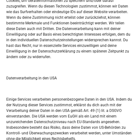
Cookies, um Geräteinformationen zu speichern und/oder darauf
zuzugreifen. Wenn du diesen Technologien zustimmst, können wir Daten
wie das Surfverhalten oder eindeutige IDs auf dieser Website verarbeiten.
Tko je “Idemo u Svijet – Njemačka?
Wenn du deine Zustimmung nicht erteilst oder zurückziehst, können
bestimmte Merkmale und Funktionen beeinträchtigt werden. Wir teilen
diese Daten auch mit Dritten. Die Datenverarbeitung kann mit deiner
Pretražite stranicu:
Einwilligung oder auf Basis eines berechtigten Interesses erfolgen, dem du
in den individuellen Datenschutzeinstellungen widersprechen kannst. Du
hast das Recht, nur in essenzielle Services einzuwilligen und deine
S
Einwilligung in der Datenschutzerklärung zu einem späteren Zeitpunkt zu
e
ändern oder zu widerrufen.
a
r
Kalendar
c
Datenverarbeitung in den USA
h
OKTOBER 2022
M
D
M
D
F
S
S
Einige Services verarbeiten personenbezogene Daten in den USA. Indem du
der Nutzung dieser Services zustimmst, erklärst du dich auch mit der
1
2
Verarbeitung deiner Daten in den USA gemäß Art. 49 (1) lit. a DSGVO
einverstanden. Die USA werden vom EuGH als ein Land mit einem
3
4
5
6
7
8
9
unzureichenden Datenschutzniveau nach EU-Standards angesehen.
Insbesondere besteht das Risiko, dass deine Daten von US-Behörden zu
10
11
12
13
14
15
16
Kontroll- und Überwachungszwecken verarbeitet werden, unter Umständen
ohne die Möglichkeit eines Rechtsbehelfs.