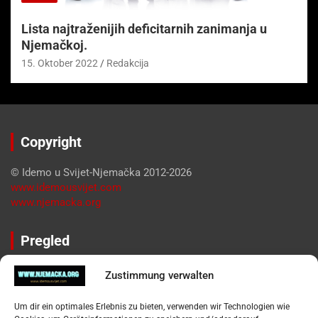
Lista najtraženijih deficitarnih zanimanja u
Njemačkoj.
15. Oktober 2022
Redakcija
Copyright
© Idemo u Svijet-Njemačka 2012-2026
www.idemousvijet.com
www.njemacka.org
Pregled
Impressum
Zustimmung verwalten
Datenschutzerklärung
Widerufsbelehrung
Um dir ein optimales Erlebnis zu bieten, verwenden wir Technologien wie
Oglašavanje / Postavite svoj oglas