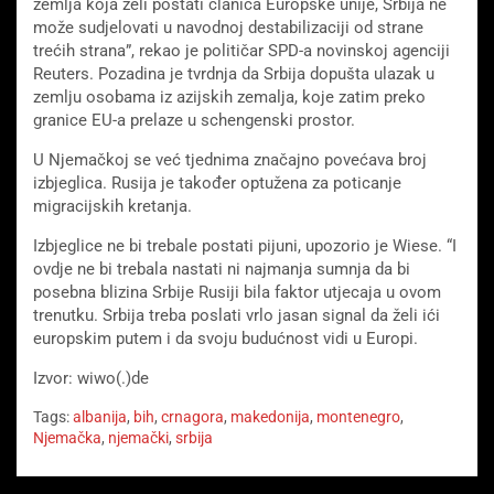
zemlja koja želi postati članica Europske unije, Srbija ne
može sudjelovati u navodnoj destabilizaciji od strane
trećih strana”, rekao je političar SPD-a novinskoj agenciji
Reuters. Pozadina je tvrdnja da Srbija dopušta ulazak u
zemlju osobama iz azijskih zemalja, koje zatim preko
granice EU-a prelaze u schengenski prostor.
U Njemačkoj se već tjednima značajno povećava broj
izbjeglica. Rusija je također optužena za poticanje
migracijskih kretanja.
Izbjeglice ne bi trebale postati pijuni, upozorio je Wiese. “I
ovdje ne bi trebala nastati ni najmanja sumnja da bi
posebna blizina Srbije Rusiji bila faktor utjecaja u ovom
trenutku. Srbija treba poslati vrlo jasan signal da želi ići
europskim putem i da svoju budućnost vidi u Europi.
Izvor: wiwo(.)de
Tags:
albanija
,
bih
,
crnagora
,
makedonija
,
montenegro
,
Njemačka
,
njemački
,
srbija