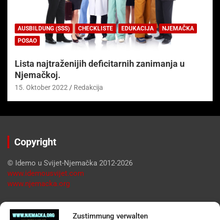
AUSBILDUNG (SSS)
CHECKLISTE
EDUKACIJA
NJEMAČKA
POSAO
Lista najtraženijih deficitarnih zanimanja u
Njemačkoj.
15. Oktober 2022
Redakcija
Copyright
© Idemo u Svijet-Njemačka 2012-2026
www.idemousvijet.com
www.njemacka.org
Pregled
Zustimmung verwalten