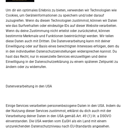
Impressum
Um dir ein optimales Erlebnis zu bieten, verwenden wir Technologien wie
Datenschutzerklärung
Cookies, um Geräteinformationen zu speichern und/oder darauf
Widerufsbelehrung
zuzugreifen. Wenn du diesen Technologien zustimmst, können wir Daten
Oglašavanje / Postavite svoj oglas
wie das Surfverhalten oder eindeutige IDs auf dieser Website verarbeiten.
Wenn du deine Zustimmung nicht erteilst oder zurückziehst, können
bestimmte Merkmale und Funktionen beeinträchtigt werden. Wir teilen
Tko je “Idemo u Svijet – Njemačka?
diese Daten auch mit Dritten. Die Datenverarbeitung kann mit deiner
Einwilligung oder auf Basis eines berechtigten Interesses erfolgen, dem du
in den individuellen Datenschutzeinstellungen widersprechen kannst. Du
Pretražite stranicu:
hast das Recht, nur in essenzielle Services einzuwilligen und deine
Einwilligung in der Datenschutzerklärung zu einem späteren Zeitpunkt zu
ändern oder zu widerrufen.
S
e
a
r
Datenverarbeitung in den USA
Kalendar
c
h
NOVEMBER 2022
Einige Services verarbeiten personenbezogene Daten in den USA. Indem du
der Nutzung dieser Services zustimmst, erklärst du dich auch mit der
M
D
M
D
F
S
S
Verarbeitung deiner Daten in den USA gemäß Art. 49 (1) lit. a DSGVO
einverstanden. Die USA werden vom EuGH als ein Land mit einem
1
2
3
4
5
6
unzureichenden Datenschutzniveau nach EU-Standards angesehen.