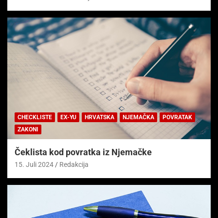
CHECKLISTE
EX-YU
HRVATSKA
NJEMAČKA
POVRATAK
ZAKONI
Čeklista kod povratka iz Njemačke
15. Juli 2024
Redakcija