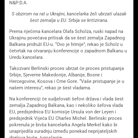
N&P:D.A.
S obzirom na rat u Ukrajini, kancelarka želi ubrzati ulazak
šest zemalja u EU. Srbija se kritizirana.
Prema riječima kancelara Olafa Scholza, ruski napad na
Ukrajinu povećava pritisak da se šest zemalja Zapadnog
Balkana pridruži EU-u. “Ovo je hitnije”, rekao je Scholz u
četvrtak na otvaranju konferencije o zapadnom Balkanu u
Uredu kancelara.
Takozvani Berlinski proces ubrzat će proces pristupanja
Srbije, Sjeverne Makedonije, Albanije, Bosne i
Hercegovine, Kosova i Crne Gore. “Vaše pristupanje je u
našem interesu”, rekao je šest vladama.
Na konferenciji će sudjelovati šefovi država i vlada šest
zemalja Zapadnog Balkana, kao i nekoliko šefova vlada
EU, predsjednica EU komisije Ursula von der Leyen i
predsjednik Vijeća EU Charles Michel. Berlinski proces
pokrenula je bivša kancelarka Angela Merkel kako bi
unaprijedila suradnju između ponekad neprijateljskih
dijelova bivše Jugoslavije.