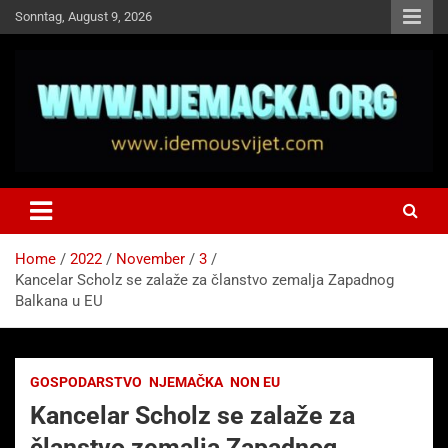
Skip
Sonntag, August 9, 2026
to
content
NJEMAČKA
Idemo u Svijet-Njemacka!
Home
2022
November
3
Kancelar Scholz se zalaže za članstvo zemalja Zapadnog
Balkana u EU
GOSPODARSTVO
NJEMAČKA
NON EU
Kancelar Scholz se zalaže za
članstvo zemalja Zapadnog