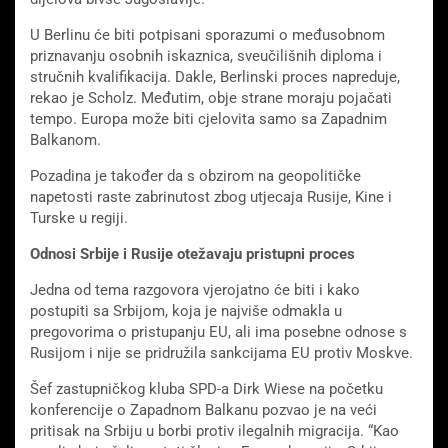
U Berlinu će biti potpisani sporazumi o međusobnom
priznavanju osobnih iskaznica, sveučilišnih diploma i
stručnih kvalifikacija. Dakle, Berlinski proces napreduje,
rekao je Scholz. Međutim, obje strane moraju pojačati
tempo. Europa može biti cjelovita samo sa Zapadnim
Balkanom.
Pozadina je također da s obzirom na geopolitičke
napetosti raste zabrinutost zbog utjecaja Rusije, Kine i
Turske u regiji.
Odnosi Srbije i Rusije otežavaju pristupni proces
Jedna od tema razgovora vjerojatno će biti i kako
postupiti sa Srbijom, koja je najviše odmakla u
pregovorima o pristupanju EU, ali ima posebne odnose s
Rusijom i nije se pridružila sankcijama EU protiv Moskve.
Šef zastupničkog kluba SPD-a Dirk Wiese na početku
konferencije o Zapadnom Balkanu pozvao je na veći
pritisak na Srbiju u borbi protiv ilegalnih migracija. “Kao