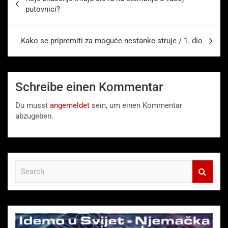
putovnici?
Kako se pripremiti za moguće nestanke struje / 1. dio
Schreibe einen Kommentar
Du musst
angemeldet
sein, um einen Kommentar
abzugeben.
S
e
a
r
c
h