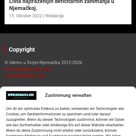
Lista najtraženijih deficitarnih zanimanja u
Njemačkoj.
15. Oktober 2022
Redakcija
Copyright
© Idemo u Svijet-Njemačka 2012-2026
www.idemousvijet.com
www.njemacka.org
Pregled
Zustimmung verwalten
Impressum
Um dir ein optimales Erlebnis zu bieten, verwenden wir Technologien wie
Datenschutzerklärung
Cookies, um Geräteinformationen zu speichern und/oder darauf
Widerufsbelehrung
zuzugreifen. Wenn du diesen Technologien zustimmst, können wir Daten
Oglašavanje / Postavite svoj oglas
wie das Surfverhalten oder eindeutige IDs auf dieser Website verarbeiten.
Wenn du deine Zustimmung nicht erteilst oder zurückziehst, können