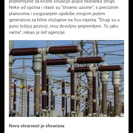
pripremljene za krizne situacije poput nestanka struje.
Neke od općina i vlasti su “stvarno uzorne”, s preciznim
planovima i osiguranjem opskrbe strujom putem
generatora za hitne slučajeve na licu mjesta. “Drugi su u
puno lošijoj poziciji, nisu dovoljno pripremljeni. To jako
varira”, rekao je šef agencije.
Nova stvarnost je shvaćena