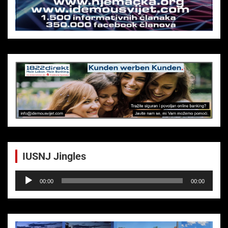
IUSNJ Jingles
Audio-
00:00
00:00
Player