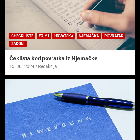
CHECKLISTE
EX-YU
HRVATSKA
NJEMAČKA
POVRATAK
ZAKONI
Čeklista kod povratka iz Njemačke
15. Juli 2024
Redakcija