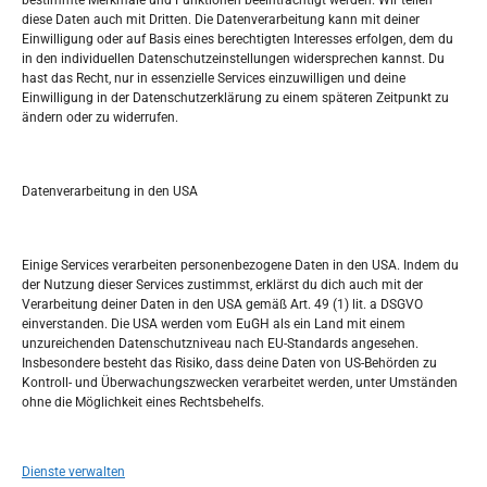
bestimmte Merkmale und Funktionen beeinträchtigt werden. Wir teilen
Tko je “Idemo u Svijet – Njemačka?
diese Daten auch mit Dritten. Die Datenverarbeitung kann mit deiner
Einwilligung oder auf Basis eines berechtigten Interesses erfolgen, dem du
in den individuellen Datenschutzeinstellungen widersprechen kannst. Du
Pretražite stranicu:
hast das Recht, nur in essenzielle Services einzuwilligen und deine
Einwilligung in der Datenschutzerklärung zu einem späteren Zeitpunkt zu
ändern oder zu widerrufen.
S
e
a
r
Datenverarbeitung in den USA
Kalendar
c
h
NOVEMBER 2022
Einige Services verarbeiten personenbezogene Daten in den USA. Indem du
der Nutzung dieser Services zustimmst, erklärst du dich auch mit der
M
D
M
D
F
S
S
Verarbeitung deiner Daten in den USA gemäß Art. 49 (1) lit. a DSGVO
einverstanden. Die USA werden vom EuGH als ein Land mit einem
1
2
3
4
5
6
unzureichenden Datenschutzniveau nach EU-Standards angesehen.
Insbesondere besteht das Risiko, dass deine Daten von US-Behörden zu
7
8
9
10
11
12
13
Kontroll- und Überwachungszwecken verarbeitet werden, unter Umständen
ohne die Möglichkeit eines Rechtsbehelfs.
14
15
16
17
18
19
20
21
22
23
24
25
26
27
Dienste verwalten