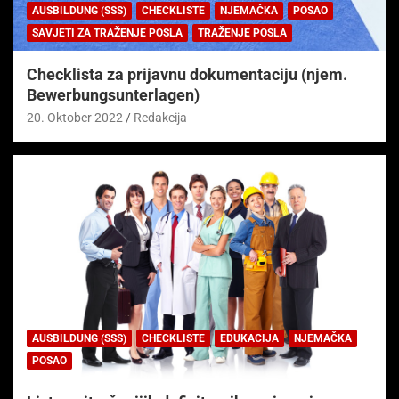
AUSBILDUNG (SSS)
CHECKLISTE
NJEMAČKA
POSAO
SAVJETI ZA TRAŽENJE POSLA
TRAŽENJE POSLA
Checklista za prijavnu dokumentaciju (njem.
Bewerbungsunterlagen)
20. Oktober 2022
Redakcija
AUSBILDUNG (SSS)
CHECKLISTE
EDUKACIJA
NJEMAČKA
POSAO