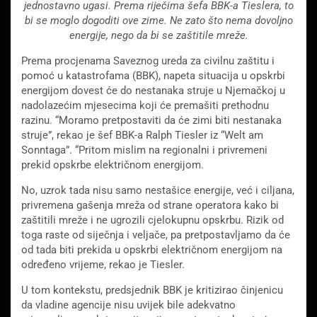
jednostavno ugasi. Prema riječima šefa BBK-a Tieslera, to
bi se moglo dogoditi ove zime. Ne zato što nema dovoljno
energije, nego da bi se zaštitile mreže.
Prema procjenama Saveznog ureda za civilnu zaštitu i
pomoć u katastrofama (BBK), napeta situacija u opskrbi
energijom dovest će do nestanaka struje u Njemačkoj u
nadolazećim mjesecima koji će premašiti prethodnu
razinu. “Moramo pretpostaviti da će zimi biti nestanaka
struje”, rekao je šef BBK-a Ralph Tiesler iz “Welt am
Sonntaga”. “Pritom mislim na regionalni i privremeni
prekid opskrbe električnom energijom.
No, uzrok tada nisu samo nestašice energije, već i ciljana,
privremena gašenja mreža od strane operatora kako bi
zaštitili mreže i ne ugrozili cjelokupnu opskrbu. Rizik od
toga raste od siječnja i veljače, pa pretpostavljamo da će
od tada biti prekida u opskrbi električnom energijom na
određeno vrijeme, rekao je Tiesler.
U tom kontekstu, predsjednik BBK je kritizirao činjenicu
da vladine agencije nisu uvijek bile adekvatno