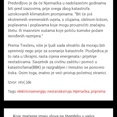
Predvidljivo je da će Njemačka u nadolazećim godinama
biti pred izazovima, prije svega zbog katastrofa
uzrokovanih klimatskim promjenama. “Bit će još
ekstremnih vremenskih uvjeta, s olujama, obilnom kišom,
poplavama i poplavama koje mogu prouzročiti značajnu
štetu. Ili masivnim sušama koje potiču šumske požare
neviđenih razmjera.”
Prema Tiesleru, više je ljudi sada shvatilo da moraju biti
spremniji nego prije za scenarije katastrofe. Posljedica je
to rata u Ukrajini, rasta cijena energenata i prijetnje
nestašicama. Savjetnik za civilnu zaštitu i pomoć u
katastrofama(BBK) je razgrabljen i trenutno se ponovno
tiska. Osim toga, znatno je veći pristup početnoj stranici.
Izvor: ntv(.)de
Tags:
elektricnaenergija
,
nestanakstruje
,
Njemačka
,
priprema
Beitragsnavigation
Koje značenje imaju slova na štembilju u vašoj