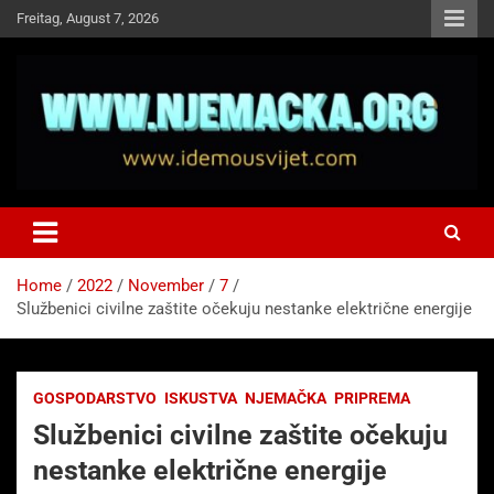
Skip
Freitag, August 7, 2026
to
content
NJEMAČKA
Idemo u Svijet-Njemacka!
Home
2022
November
7
Službenici civilne zaštite očekuju nestanke električne energije
GOSPODARSTVO
ISKUSTVA
NJEMAČKA
PRIPREMA
Službenici civilne zaštite očekuju
nestanke električne energije