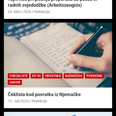
radnih svjedodžbe (Arbeitszeugnis)
28. März 2026
Redakcija
CHECKLISTE
EX-YU
HRVATSKA
NJEMAČKA
POVRATAK
ZAKONI
Čeklista kod povratka iz Njemačke
15. Juli 2024
Redakcija