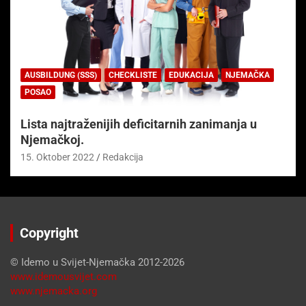
AUSBILDUNG (SSS)
CHECKLISTE
EDUKACIJA
NJEMAČKA
POSAO
Lista najtraženijih deficitarnih zanimanja u
Njemačkoj.
15. Oktober 2022
Redakcija
Copyright
© Idemo u Svijet-Njemačka 2012-2026
www.idemousvijet.com
www.njemacka.org