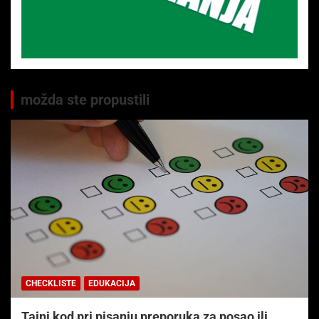
možda ste propustili
CHECKLISTE
EDUKACIJA
Tajni kod pri pisanju preporuka za posao ili