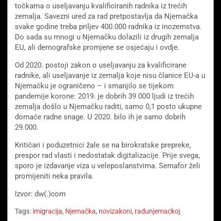
točkama o useljavanju kvalificiranih radnika iz trećih
zemalja. Savezni ured za rad pretpostavlja da Njemačka
svake godine treba priljev 400.000 radnika iz inozemstva.
Do sada su mnogi u Njemačku dolazili iz drugih zemalja
EU, ali demografske promjene se osjećaju i ovdje.
Od 2020. postoji zakon o useljavanju za kvalificirane
radnike, ali useljavanje iz zemalja koje nisu članice EU-a u
Njemačku je ograničeno – i smanjilo se tijekom
pandemije korone: 2019. je dobrih 39 000 ljudi iz trećih
zemalja došlo u Njemačku raditi, samo 0,1 posto ukupne
domaće radne snage. U 2020. bilo ih je samo dobrih
29.000.
Kritičari i poduzetnici žale se na birokratske prepreke,
prespor rad vlasti i nedostatak digitalizacije. Prije svega,
sporo je izdavanje viza u veleposlanstvima. Semafor želi
promijeniti neka pravila.
Izvor: dw(.)com
Tags:
imigracija
,
Njemačka
,
novizakoni
,
radunjemackoj