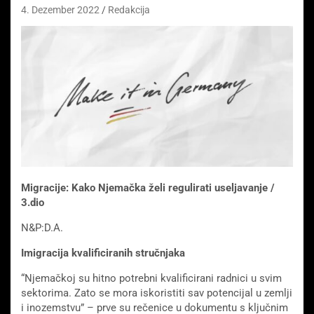
4. Dezember 2022
Redakcija
Migracije: Kako Njemačka želi regulirati useljavanje /
3.dio
N&P:D.A.
Imigracija kvalificiranih stručnjaka
“Njemačkoj su hitno potrebni kvalificirani radnici u svim
sektorima. Zato se mora iskoristiti sav potencijal u zemlji
i inozemstvu” – prve su rečenice u dokumentu s ključnim