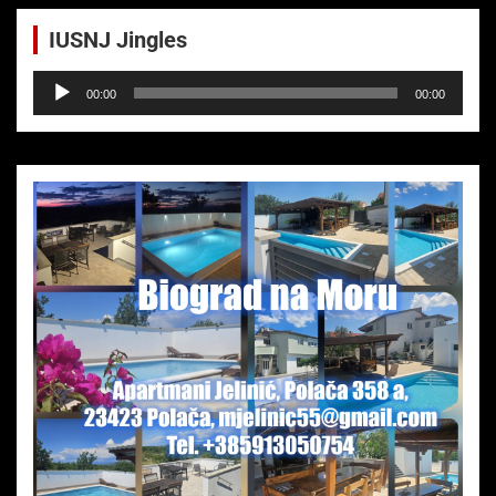
IUSNJ Jingles
Audio-
00:00
00:00
Player