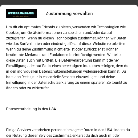
Pregled
Zustimmung verwalten
Impressum
Um dir ein optimales Erlebnis zu bieten, verwenden wir Technologien wie
Datenschutzerklärung
Cookies, um Geräteinformationen zu speichern und/oder darauf
Widerufsbelehrung
zuzugreifen. Wenn du diesen Technologien zustimmst, können wir Daten
Oglašavanje / Postavite svoj oglas
wie das Surfverhalten oder eindeutige IDs auf dieser Website verarbeiten.
Wenn du deine Zustimmung nicht erteilst oder zurückziehst, können
bestimmte Merkmale und Funktionen beeinträchtigt werden. Wir teilen
Tko je “Idemo u Svijet – Njemačka?
diese Daten auch mit Dritten. Die Datenverarbeitung kann mit deiner
Einwilligung oder auf Basis eines berechtigten Interesses erfolgen, dem du
in den individuellen Datenschutzeinstellungen widersprechen kannst. Du
Pretražite stranicu:
hast das Recht, nur in essenzielle Services einzuwilligen und deine
Einwilligung in der Datenschutzerklärung zu einem späteren Zeitpunkt zu
ändern oder zu widerrufen.
S
e
a
r
Datenverarbeitung in den USA
Kalendar
c
h
DEZEMBER 2022
Einige Services verarbeiten personenbezogene Daten in den USA. Indem du
der Nutzung dieser Services zustimmst, erklärst du dich auch mit der