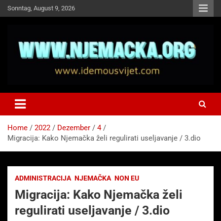
Skip
Sonntag, August 9, 2026
to
content
NJEMAČKA
Idemo u Svijet-Njemacka!
Home
2022
Dezember
4
Migracija: Kako Njemačka želi regulirati useljavanje / 3.dio
ADMINISTRACIJA
NJEMAČKA
NON EU
Migracija: Kako Njemačka želi
regulirati useljavanje / 3.dio