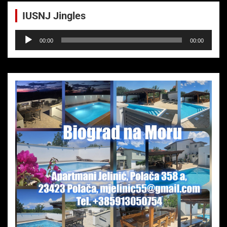
IUSNJ Jingles
Audio-
00:00
00:00
Player