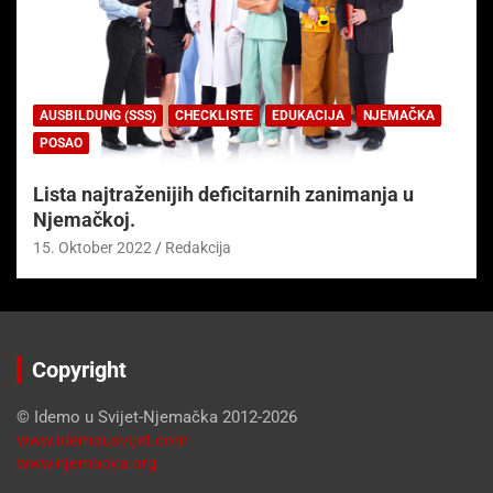
AUSBILDUNG (SSS)
CHECKLISTE
EDUKACIJA
NJEMAČKA
POSAO
Lista najtraženijih deficitarnih zanimanja u
Njemačkoj.
15. Oktober 2022
Redakcija
Copyright
© Idemo u Svijet-Njemačka 2012-2026
www.idemousvijet.com
www.njemacka.org