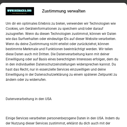
Pregled
Zustimmung verwalten
Impressum
Um dir ein optimales Erlebnis zu bieten, verwenden wir Technologien wie
Datenschutzerklärung
Cookies, um Geräteinformationen zu speichern und/oder darauf
Widerufsbelehrung
zuzugreifen. Wenn du diesen Technologien zustimmst, können wir Daten
Oglašavanje / Postavite svoj oglas
wie das Surfverhalten oder eindeutige IDs auf dieser Website verarbeiten.
Wenn du deine Zustimmung nicht erteilst oder zurückziehst, können
bestimmte Merkmale und Funktionen beeinträchtigt werden. Wir teilen
Tko je “Idemo u Svijet – Njemačka?
diese Daten auch mit Dritten. Die Datenverarbeitung kann mit deiner
Einwilligung oder auf Basis eines berechtigten Interesses erfolgen, dem du
in den individuellen Datenschutzeinstellungen widersprechen kannst. Du
Pretražite stranicu:
hast das Recht, nur in essenzielle Services einzuwilligen und deine
Einwilligung in der Datenschutzerklärung zu einem späteren Zeitpunkt zu
ändern oder zu widerrufen.
S
e
a
r
Datenverarbeitung in den USA
Kalendar
c
h
DEZEMBER 2022
Einige Services verarbeiten personenbezogene Daten in den USA. Indem du
der Nutzung dieser Services zustimmst, erklärst du dich auch mit der