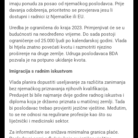
imaju ponudu za posao od njemačkog poslodavca. Prije
davanja odobrenja, prioritetno se provjerava jesu li
dostupni i radnici iz Njemačke ili EU.
Uredba je ograničena do kraja 2023. Primjenjivat će se u
budućnosti na neodređeno vrijeme. Do sada postoji
ograničenje od 25.000 ljudi po kalendarskoj godini. Vlada
bi htjela znatno povećati kvotu i razmotriti njezino
proširenje na druge zemlje. Udruga poslodavaca BDA
pozvala je na potpuno ukidanje kvota.
Imigracija s radnim iskustvom
Vlada planira dopustiti useljavanje za različita zanimanja
bez njemačkog priznavanja njihovih kvalifikacija.
Preduvjet bi bile najmanje dvije godine radnog iskustva i
diploma koja je državno priznata u matičnoj zemlji. Tada
bi poslodavac trebao provjeriti jezične vještine. Međutim,
to se ne odnosi na regulirane profesije kao što su
liječnički i medicinski sektor.
Za informatičare se snižava minimalna granica plaće.