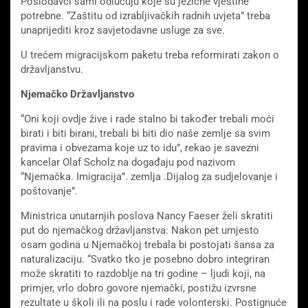
Poslodavci sami odlučuju koje su jezične vještine
potrebne. “Zaštitu od izrabljivačkih radnih uvjeta” treba
unaprijediti kroz savjetodavne usluge za sve.
U trećem migracijskom paketu treba reformirati zakon o
državljanstvu.
Njemačko Državljanstvo
“Oni koji ovdje žive i rade stalno bi također trebali moći
birati i biti birani, trebali bi biti dio naše zemlje sa svim
pravima i obvezama koje uz to idu”, rekao je savezni
kancelar Olaf Scholz na događaju pod nazivom
“Njemačka. Imigracija”. zemlja .Dijalog za sudjelovanje i
poštovanje”.
Ministrica unutarnjih poslova Nancy Faeser želi skratiti
put do njemačkog državljanstva: Nakon pet umjesto
osam godina u Njemačkoj trebala bi postojati šansa za
naturalizaciju. “Svatko tko je posebno dobro integriran
može skratiti to razdoblje na tri godine – ljudi koji, na
primjer, vrlo dobro govore njemački, postižu izvrsne
rezultate u školi ili na poslu i rade volonterski. Postignuće