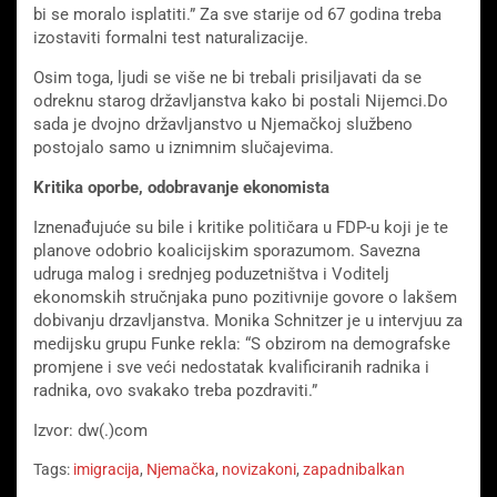
bi se moralo isplatiti.” Za sve starije od 67 godina treba
izostaviti formalni test naturalizacije.
Osim toga, ljudi se više ne bi trebali prisiljavati da se
odreknu starog državljanstva kako bi postali Nijemci.Do
sada je dvojno državljanstvo u Njemačkoj službeno
postojalo samo u iznimnim slučajevima.
Kritika oporbe, odobravanje ekonomista
Iznenađujuće su bile i kritike političara u FDP-u koji je te
planove odobrio koalicijskim sporazumom. Savezna
udruga malog i srednjeg poduzetništva i Voditelj
ekonomskih stručnjaka puno pozitivnije govore o lakšem
dobivanju drzavljanstva. Monika Schnitzer je u intervjuu za
medijsku grupu Funke rekla: “S obzirom na demografske
promjene i sve veći nedostatak kvalificiranih radnika i
radnika, ovo svakako treba pozdraviti.”
Izvor: dw(.)com
Tags:
imigracija
,
Njemačka
,
novizakoni
,
zapadnibalkan