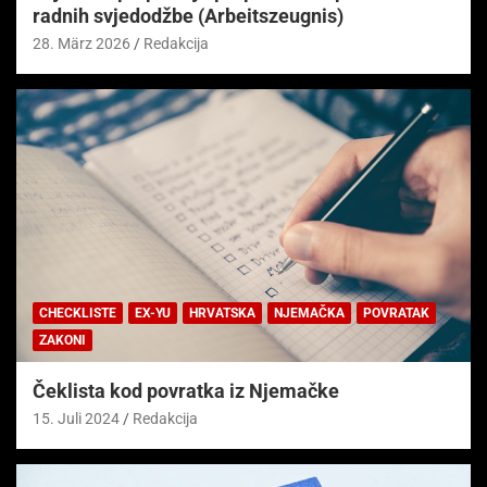
radnih svjedodžbe (Arbeitszeugnis)
28. März 2026
Redakcija
CHECKLISTE
EX-YU
HRVATSKA
NJEMAČKA
POVRATAK
ZAKONI
Čeklista kod povratka iz Njemačke
15. Juli 2024
Redakcija