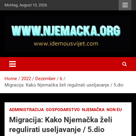
Skip
Montag, August 10, 2026
to
content
NJEMAČKA
Idemo u Svijet-Njemacka!
Home
2022
Dezember
6
Migracija: Kako Njemačka želi regulirati useljavanje / 5.dio
ADMINISTRACIJA
GOSPODARSTVO
NJEMAČKA
NON EU
Migracija: Kako Njemačka želi
regulirati useljavanje / 5.dio