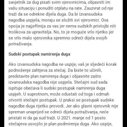
savjetnik za dug pisati svim vjerovnicima, objasniti im
vašu situaciju i ponuditi otplatu na rate. Zauzvrat od nje
traži da se odrekne dijela duga. Da bi izvansudska
nagodba uspjela, moraju se složiti svi vjerovnici. Ova
opcija je najjeftinija za vas jer nema sudskih pristojbi niti
troškova za upravitelja. No, to je moguće vrlo rijetko jer
se vrlo malo vjerovnika spremno odreći dijela svojih
potraživanja.
Sudski postupak namirenja duga
Ako izvansudska nagodba ne uspije, vaš je sljedeći korak
podnošenje zahtjeva za stečaj. Da biste to učinili,
predstavite plan namirenja duga i objasnite zašto
izvansudska nagodba nije uspjela. Stečajni sud sada
ispituje obećava li sudski postupak namirenja duga
uspjeh. U suprotnom, može odustati od toga i odmah
otvoriti stečajni postupak. U praksi se postupak sudske
nagodbe duga rijetko provodi. Jer ako glavni vjerovnik nije
spreman unaprijed se odreći dijela potraživanja, neće
pristati ni da ga sud traži. U 2021. manje od 1 posto
stečajeva usvojilo je plan podmirenja duga. Ako uspije,