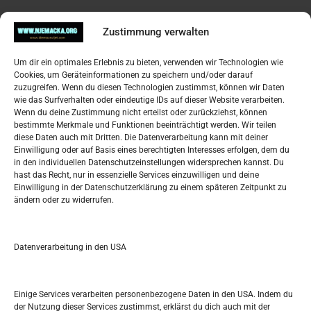
Pregled
Zustimmung verwalten
Impressum
Um dir ein optimales Erlebnis zu bieten, verwenden wir Technologien wie
Datenschutzerklärung
Cookies, um Geräteinformationen zu speichern und/oder darauf
Widerufsbelehrung
zuzugreifen. Wenn du diesen Technologien zustimmst, können wir Daten
Oglašavanje / Postavite svoj oglas
wie das Surfverhalten oder eindeutige IDs auf dieser Website verarbeiten.
Wenn du deine Zustimmung nicht erteilst oder zurückziehst, können
bestimmte Merkmale und Funktionen beeinträchtigt werden. Wir teilen
Tko je “Idemo u Svijet – Njemačka?
diese Daten auch mit Dritten. Die Datenverarbeitung kann mit deiner
Einwilligung oder auf Basis eines berechtigten Interesses erfolgen, dem du
in den individuellen Datenschutzeinstellungen widersprechen kannst. Du
Pretražite stranicu:
hast das Recht, nur in essenzielle Services einzuwilligen und deine
Einwilligung in der Datenschutzerklärung zu einem späteren Zeitpunkt zu
ändern oder zu widerrufen.
S
e
a
r
Datenverarbeitung in den USA
Kalendar
c
h
JANUAR 2024
Einige Services verarbeiten personenbezogene Daten in den USA. Indem du
der Nutzung dieser Services zustimmst, erklärst du dich auch mit der