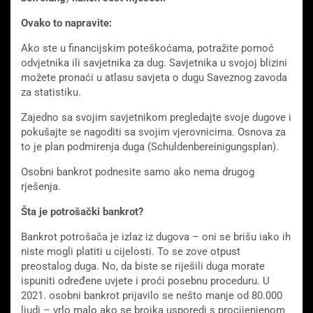
Ovako to napravite:
Ako ste u financijskim poteškoćama, potražite pomoć
odvjetnika ili savjetnika za dug. Savjetnika u svojoj blizini
možete pronaći u atlasu savjeta o dugu Saveznog zavoda
za statistiku.
Zajedno sa svojim savjetnikom pregledajte svoje dugove i
pokušajte se nagoditi sa svojim vjerovnicima. Osnova za
to je plan podmirenja duga (Schuldenbereinigungsplan).
Osobni bankrot podnesite samo ako nema drugog
rješenja.
Šta je potrošački bankrot?
Bankrot potrošača je izlaz iz dugova – oni se brišu iako ih
niste mogli platiti u cijelosti. To se zove otpust
preostalog duga. No, da biste se riješili duga morate
ispuniti određene uvjete i proći posebnu proceduru. U
2021. osobni bankrot prijavilo se nešto manje od 80.000
ljudi – vrlo malo ako se brojka usporedi s procijenjenom