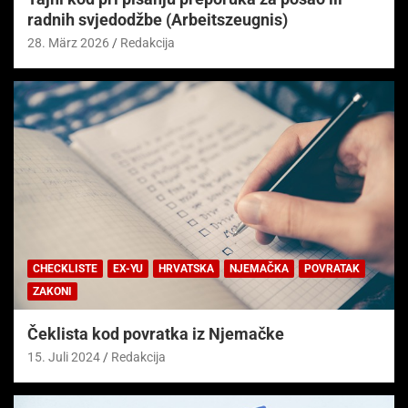
radnih svjedodžbe (Arbeitszeugnis)
28. März 2026
Redakcija
CHECKLISTE
EX-YU
HRVATSKA
NJEMAČKA
POVRATAK
ZAKONI
Čeklista kod povratka iz Njemačke
15. Juli 2024
Redakcija