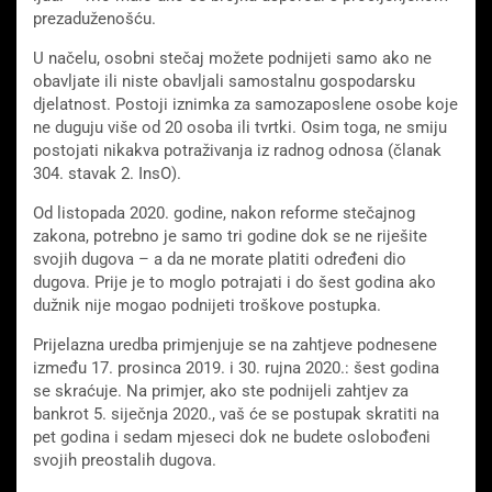
prezaduženošću.
U načelu, osobni stečaj možete podnijeti samo ako ne
obavljate ili niste obavljali samostalnu gospodarsku
djelatnost. Postoji iznimka za samozaposlene osobe koje
ne duguju više od 20 osoba ili tvrtki. Osim toga, ne smiju
postojati nikakva potraživanja iz radnog odnosa (članak
304. stavak 2. InsO).
Od listopada 2020. godine, nakon reforme stečajnog
zakona, potrebno je samo tri godine dok se ne riješite
svojih dugova – a da ne morate platiti određeni dio
dugova. Prije je to moglo potrajati i do šest godina ako
dužnik nije mogao podnijeti troškove postupka.
Prijelazna uredba primjenjuje se na zahtjeve podnesene
između 17. prosinca 2019. i 30. rujna 2020.: šest godina
se skraćuje. Na primjer, ako ste podnijeli zahtjev za
bankrot 5. siječnja 2020., vaš će se postupak skratiti na
pet godina i sedam mjeseci dok ne budete oslobođeni
svojih preostalih dugova.