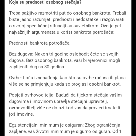
Koje su prednosti osobnog stečaja?
Treba pažljivo razmotriti put do osobnog bankrota. Trebali
biste jasno razumjeti prednosti i nedostatke i razgovarati
o svojoj specifičnoj situaciji sa savjetnikom. Ovo je pet
najvažnijih argumenata u korist bankrota potrošača:
Prednosti bankrota potrošača
Bez dugova: Nakon tri godine oslobodit ćete se svojih
dugova. Bez osobnog bankrota, vaši bi vjerovnici mogli
zaplijeniti dug na 30 godina.
Ovrhe: Loša iznenađenja kao što su ovrhe računa ili plaća
više se ne primjenjuju kada se proglasi osobni bankrot.
Posjeti ovrhovoditelja: Budući da tijekom stečaja vašim
dugovima i imovinom upravlja stečajni upravitelj,
ovrhovoditelj više ne dolazi kod vas da provjeri imate li
još imovine.
Egzistencijalni minimum je osiguran: Zbog ograničenja
zapljene, vaš životni minimum je sigurno osiguran. Od 1.