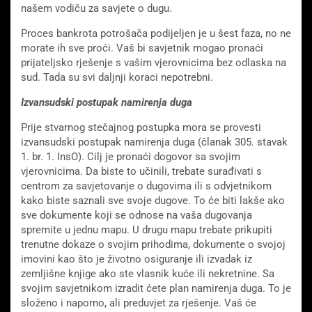
našem vodiču za savjete o dugu.
Proces bankrota potrošača podijeljen je u šest faza, no ne
morate ih sve proći. Vaš bi savjetnik mogao pronaći
prijateljsko rješenje s vašim vjerovnicima bez odlaska na
sud. Tada su svi daljnji koraci nepotrebni.
Izvansudski postupak namirenja duga
Prije stvarnog stečajnog postupka mora se provesti
izvansudski postupak namirenja duga (članak 305. stavak
1. br. 1. InsO). Cilj je pronaći dogovor sa svojim
vjerovnicima. Da biste to učinili, trebate surađivati ​​s
centrom za savjetovanje o dugovima ili s odvjetnikom
kako biste saznali sve svoje dugove. To će biti lakše ako
sve dokumente koji se odnose na vaša dugovanja
spremite u jednu mapu. U drugu mapu trebate prikupiti
trenutne dokaze o svojim prihodima, dokumente o svojoj
imovini kao što je životno osiguranje ili izvadak iz
zemljišne knjige ako ste vlasnik kuće ili nekretnine. Sa
svojim savjetnikom izradit ćete plan namirenja duga. To je
složeno i naporno, ali preduvjet za rješenje. Vaš će