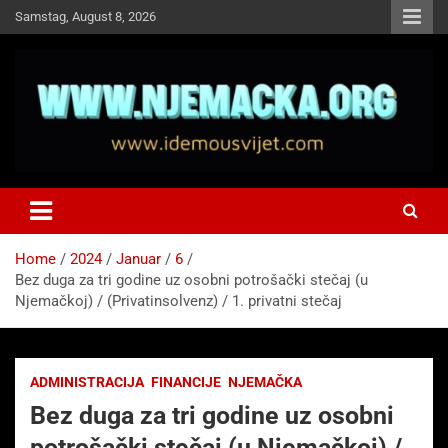
Skip
Samstag, August 8, 2026
to
content
NJEMAČKA
Idemo u Svijet-Njemacka!
Home
2024
Januar
6
Bez duga za tri godine uz osobni potrošački stečaj (u
Njemačkoj) / (Privatinsolvenz) / 1. privatni stečaj
ADMINISTRACIJA
FINANCIJE
NJEMAČKA
Bez duga za tri godine uz osobni
potrošački stečaj (u Njemačkoj) /