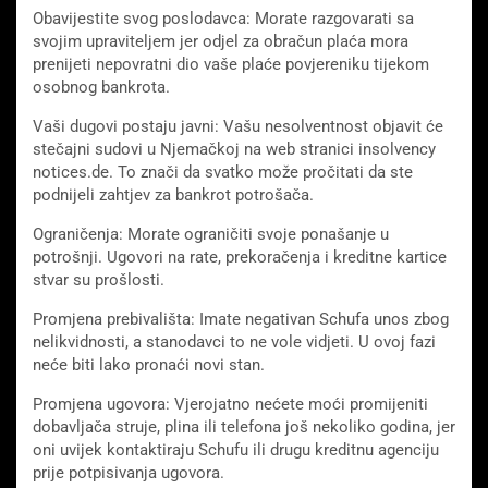
Obavijestite svog poslodavca: Morate razgovarati sa
svojim upraviteljem jer odjel za obračun plaća mora
prenijeti nepovratni dio vaše plaće povjereniku tijekom
osobnog bankrota.
Vaši dugovi postaju javni: Vašu nesolventnost objavit će
stečajni sudovi u Njemačkoj na web stranici insolvency
notices.de. To znači da svatko može pročitati da ste
podnijeli zahtjev za bankrot potrošača.
Ograničenja: Morate ograničiti svoje ponašanje u
potrošnji. Ugovori na rate, prekoračenja i kreditne kartice
stvar su prošlosti.
Promjena prebivališta: Imate negativan Schufa unos zbog
nelikvidnosti, a stanodavci to ne vole vidjeti. U ovoj fazi
neće biti lako pronaći novi stan.
Promjena ugovora: Vjerojatno nećete moći promijeniti
dobavljača struje, plina ili telefona još nekoliko godina, jer
oni uvijek kontaktiraju Schufu ili drugu kreditnu agenciju
prije potpisivanja ugovora.