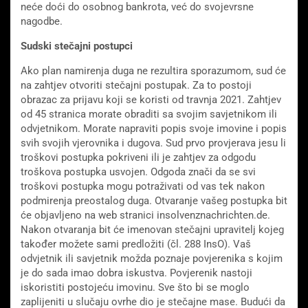
neće doći do osobnog bankrota, već do svojevrsne
nagodbe.
Sudski stečajni postupci
Ako plan namirenja duga ne rezultira sporazumom, sud će
na zahtjev otvoriti stečajni postupak. Za to postoji
obrazac za prijavu koji se koristi od travnja 2021. Zahtjev
od 45 stranica morate obraditi sa svojim savjetnikom ili
odvjetnikom. Morate napraviti popis svoje imovine i popis
svih svojih vjerovnika i dugova. Sud prvo provjerava jesu li
troškovi postupka pokriveni ili je zahtjev za odgodu
troškova postupka usvojen. Odgoda znači da se svi
troškovi postupka mogu potraživati ​​od vas tek nakon
podmirenja preostalog duga. Otvaranje vašeg postupka bit
će objavljeno na web stranici insolvenznachrichten.de.
Nakon otvaranja bit će imenovan stečajni upravitelj kojeg
također možete sami predložiti (čl. 288 InsO). Vaš
odvjetnik ili savjetnik možda poznaje povjerenika s kojim
je do sada imao dobra iskustva. Povjerenik nastoji
iskoristiti postojeću imovinu. Sve što bi se moglo
zaplijeniti u slučaju ovrhe dio je stečajne mase. Budući da