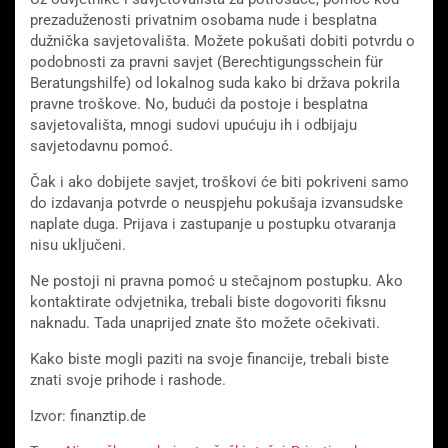
prezaduženosti privatnim osobama nude i besplatna
dužnička savjetovališta. Možete pokušati dobiti potvrdu o
podobnosti za pravni savjet (Berechtigungsschein für
Beratungshilfe) od lokalnog suda kako bi država pokrila
pravne troškove. No, budući da postoje i besplatna
savjetovališta, mnogi sudovi upućuju ih i odbijaju
savjetodavnu pomoć.
Čak i ako dobijete savjet, troškovi će biti pokriveni samo
do izdavanja potvrde o neuspjehu pokušaja izvansudske
naplate duga. Prijava i zastupanje u postupku otvaranja
nisu uključeni.
Ne postoji ni pravna pomoć u stečajnom postupku. Ako
kontaktirate odvjetnika, trebali biste dogovoriti fiksnu
naknadu. Tada unaprijed znate što možete očekivati.
Kako biste mogli paziti na svoje financije, trebali biste
znati svoje prihode i rashode.
Izvor: finanztip.de