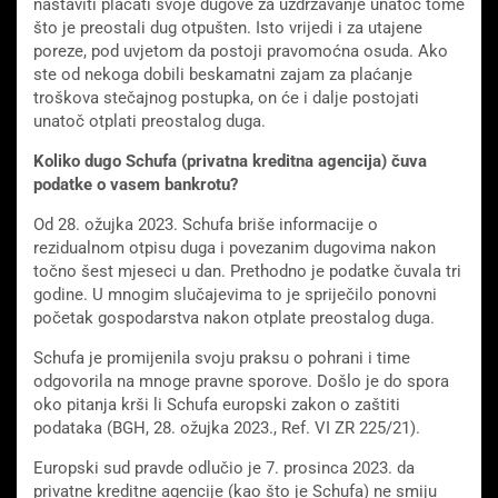
nastaviti plaćati svoje dugove za uzdržavanje unatoč tome
što je preostali dug otpušten. Isto vrijedi i za utajene
poreze, pod uvjetom da postoji pravomoćna osuda. Ako
ste od nekoga dobili beskamatni zajam za plaćanje
troškova stečajnog postupka, on će i dalje postojati
unatoč otplati preostalog duga.
Koliko dugo Schufa (privatna kreditna agencija)
čuva
podatke o vasem bankrotu?
Od 28. ožujka 2023. Schufa briše informacije o
rezidualnom otpisu duga i povezanim dugovima nakon
točno šest mjeseci u dan. Prethodno je podatke čuvala tri
godine. U mnogim slučajevima to je spriječilo ponovni
početak gospodarstva nakon otplate preostalog duga.
Schufa je promijenila svoju praksu o pohrani i time
odgovorila na mnoge pravne sporove. Došlo je do spora
oko pitanja krši li Schufa europski zakon o zaštiti
podataka (BGH, 28. ožujka 2023., Ref. VI ZR 225/21).
Europski sud pravde odlučio je 7. prosinca 2023. da
privatne kreditne agencije (kao što je Schufa) ne smiju