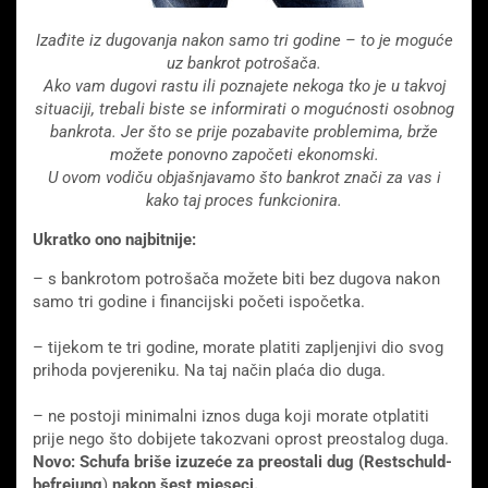
Izađite iz dugovanja nakon samo tri godine – to je moguće
uz bankrot potrošača.
Ako vam dugovi rastu ili poznajete nekoga tko je u takvoj
situaciji, trebali biste se informirati o mogućnosti osobnog
bankrota. Jer što se prije pozabavite problemima, brže
možete ponovno započeti ekonomski.
U ovom vodiču objašnjavamo što bankrot znači za vas i
kako taj proces funkcionira.
Ukratko ono najbitnije:
– s bankrotom potrošača možete biti bez dugova nakon
samo tri godine i financijski početi ispočetka.
– tijekom te tri godine, morate platiti zapljenjivi dio svog
prihoda povjereniku. Na taj način plaća dio duga.
– ne postoji minimalni iznos duga koji morate otplatiti
prije nego što dobijete takozvani oprost preostalog duga.
Novo: Schufa briše izuzeće za preostali dug (Rest­schuld­
befreiung
)
nakon šest mjeseci.