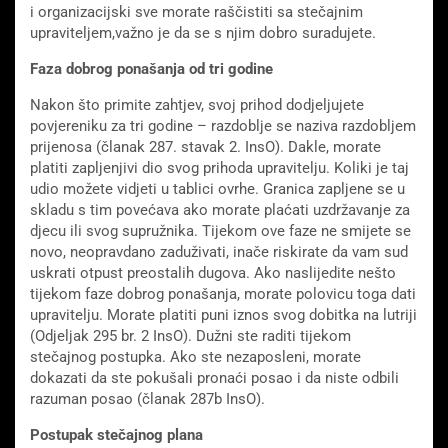
i organizacijski sve morate raščistiti sa stečajnim
upraviteljem,važno je da se s njim dobro suradujete.
Faza dobrog ponašanja od tri godine
Nakon što primite zahtjev, svoj prihod dodjeljujete
povjereniku za tri godine – razdoblje se naziva razdobljem
prijenosa (članak 287. stavak 2. InsO). Dakle, morate
platiti zapljenjivi dio svog prihoda upravitelju. Koliki je taj
udio možete vidjeti u tablici ovrhe. Granica zapljene se u
skladu s tim povećava ako morate plaćati uzdržavanje za
djecu ili svog supružnika. Tijekom ove faze ne smijete se
novo, neopravdano zaduživati, inače riskirate da vam sud
uskrati otpust preostalih dugova. Ako naslijedite nešto
tijekom faze dobrog ponašanja, morate polovicu toga dati
upravitelju. Morate platiti puni iznos svog dobitka na lutriji
(Odjeljak 295 br. 2 InsO). Dužni ste raditi tijekom
stečajnog postupka. Ako ste nezaposleni, morate
dokazati da ste pokušali pronaći posao i da niste odbili
razuman posao (članak 287b InsO).
Postupak stečajnog plana