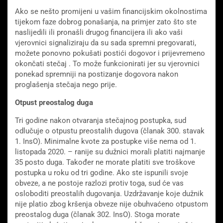
Ako se nešto promijeni u vašim financijskim okolnostima
tijekom faze dobrog ponašanja, na primjer zato što ste
naslijedili ili pronašli drugog financijera ili ako vaši
vjerovnici signaliziraju da su sada spremni pregovarati,
možete ponovno pokušati postići dogovor i prijevremeno
okončati stečaj . To može funkcionirati jer su vjerovnici
ponekad spremniji na postizanje dogovora nakon
proglašenja stečaja nego prije.
Otpust preostalog duga
Tri godine nakon otvaranja stečajnog postupka, sud
odlučuje o otpustu preostalih dugova (članak 300. stavak
1. InsO). Minimalne kvote za postupke više nema od 1.
listopada 2020. – ranije su dužnici morali platiti najmanje
35 posto duga. Također ne morate platiti sve troškove
postupka u roku od tri godine. Ako ste ispunili svoje
obveze, a ne postoje razlozi protiv toga, sud će vas
osloboditi preostalih dugovanja. Uzdržavanje koje dužnik
nije platio zbog kršenja obveze nije obuhvaćeno otpustom
preostalog duga (članak 302. InsO). Stoga morate