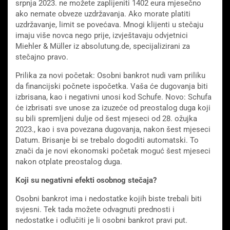
srpnja 2023. ne možete zaplijeniti 1402 eura mjesečno
ako nemate obveze uzdržavanja. Ako morate platiti
uzdržavanje, limit se povećava. Mnogi klijenti u stečaju
imaju više novca nego prije, izvještavaju odvjetnici
Miehler & Müller iz absolutung.de, specijalizirani za
stečajno pravo.
Prilika za novi početak: Osobni bankrot nudi vam priliku
da financijski počnete ispočetka. Vaša će dugovanja biti
izbrisana, kao i negativni unosi kod Schufe. Novo: Schufa
će izbrisati sve unose za izuzeće od preostalog duga koji
su bili spremljeni dulje od šest mjeseci od 28. ožujka
2023., kao i sva povezana dugovanja, nakon šest mjeseci
Datum. Brisanje bi se trebalo dogoditi automatski. To
znači da je novi ekonomski početak moguć šest mjeseci
nakon otplate preostalog duga.
Koji su negativni efekti osobnog stečaja?
Osobni bankrot ima i nedostatke kojih biste trebali biti
svjesni. Tek tada možete odvagnuti prednosti i
nedostatke i odlučiti je li osobni bankrot pravi put.