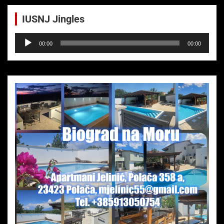
IUSNJ Jingles
Audio-
00:00
00:00
Player