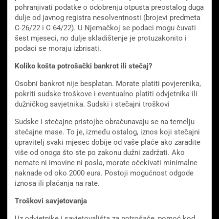
pohranjivati ​​podatke o odobrenju otpusta preostalog duga
dulje od javnog registra nesolventnosti (brojevi predmeta
C-26/22 i C 64/22). U Njemačkoj se podaci mogu čuvati
šest mjeseci, no dulje skladištenje je protuzakonito i
podaci se moraju izbrisati.
Koliko košta potrošački bankrot ili
stečaj
?
Osobni bankrot nije besplatan. Morate platiti povjerenika,
pokriti sudske troškove i eventualno platiti odvjetnika ili
dužničkog savjetnika. Sudski i stečajni troškovi
Sudske i stečajne pristojbe obračunavaju se na temelju
stečajne mase. To je, između ostalog, iznos koji stečajni
upravitelj svaki mjesec dobije od vaše plaće ako zaradite
više od onoga što ste po zakonu dužni zadržati. Ako
nemate ni imovine ni posla, morate očekivati ​​minimalne
naknade od oko 2000 eura. Postoji mogućnost odgode
iznosa ili plaćanja na rate.
Troškovi savjetovanja
Uz odvjetnike i savjetovališta za potrošače, pomoć kod