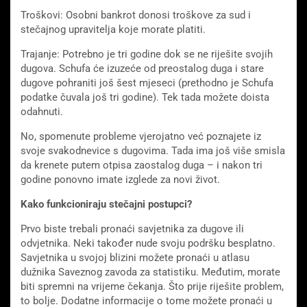
Troškovi: Osobni bankrot donosi troškove za sud i
stečajnog upravitelja koje morate platiti.
Trajanje: Potrebno je tri godine dok se ne riješite svojih
dugova. Schufa će izuzeće od preostalog duga i stare
dugove pohraniti još šest mjeseci (prethodno je Schufa
podatke čuvala još tri godine). Tek tada možete doista
odahnuti.
No, spomenute probleme vjerojatno već poznajete iz
svoje svakodnevice s dugovima. Tada ima još više smisla
da krenete putem otpisa zaostalog duga – i nakon tri
godine ponovno imate izglede za novi život.
Kako funkcioniraju stečajni postupci?
Prvo biste trebali pronaći savjetnika za dugove ili
odvjetnika. Neki također nude svoju podršku besplatno.
Savjetnika u svojoj blizini možete pronaći u atlasu
dužnika Saveznog zavoda za statistiku. Međutim, morate
biti spremni na vrijeme čekanja. Što prije riješite problem,
to bolje. Dodatne informacije o tome možete pronaći u