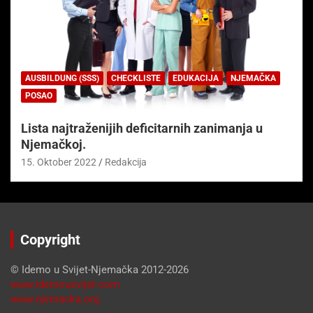
AUSBILDUNG (SSS)
CHECKLISTE
EDUKACIJA
NJEMAČKA
POSAO
Lista najtraženijih deficitarnih zanimanja u
Njemačkoj.
15. Oktober 2022
Redakcija
Copyright
© Idemo u Svijet-Njemačka 2012-2026
www.idemousvijet.com
www.njemacka.org