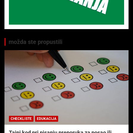
možda ste propustili
CHECKLISTE
EDUKACIJA
Tajni kod pri pisanju preporuka za posao ili