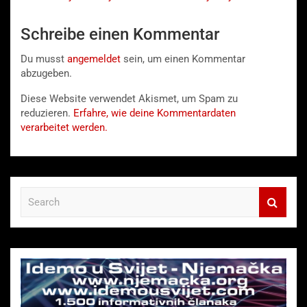
Schreibe einen Kommentar
Du musst
angemeldet
sein, um einen Kommentar
abzugeben.
Diese Website verwendet Akismet, um Spam zu
reduzieren.
Erfahre, wie deine Kommentardaten
verarbeitet werden.
S
e
a
r
c
h