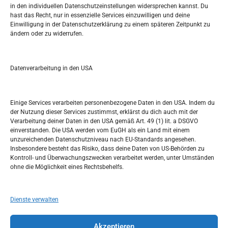
in den individuellen Datenschutzeinstellungen widersprechen kannst. Du
Pretražite stranicu:
hast das Recht, nur in essenzielle Services einzuwilligen und deine
Einwilligung in der Datenschutzerklärung zu einem späteren Zeitpunkt zu
ändern oder zu widerrufen.
S
e
a
r
Datenverarbeitung in den USA
Kalendar
c
h
MÄRZ 2024
Einige Services verarbeiten personenbezogene Daten in den USA. Indem du
der Nutzung dieser Services zustimmst, erklärst du dich auch mit der
M
D
M
D
F
S
S
Verarbeitung deiner Daten in den USA gemäß Art. 49 (1) lit. a DSGVO
einverstanden. Die USA werden vom EuGH als ein Land mit einem
1
2
3
unzureichenden Datenschutzniveau nach EU-Standards angesehen.
Insbesondere besteht das Risiko, dass deine Daten von US-Behörden zu
4
5
6
7
8
9
10
Kontroll- und Überwachungszwecken verarbeitet werden, unter Umständen
ohne die Möglichkeit eines Rechtsbehelfs.
11
12
13
14
15
16
17
18
19
20
21
22
23
24
Dienste verwalten
25
26
27
28
29
30
31
Akzeptieren