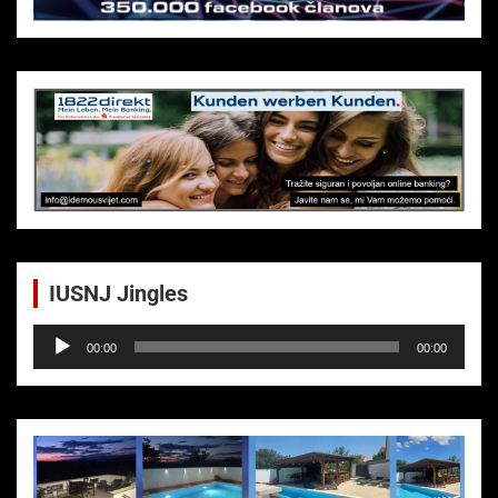
IUSNJ Jingles
Audio-
00:00
00:00
Player