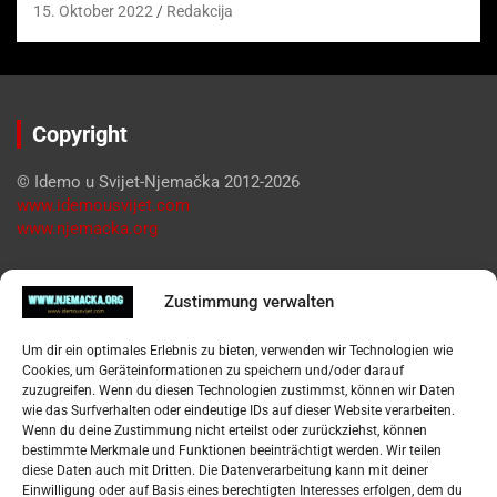
15. Oktober 2022
Redakcija
Copyright
© Idemo u Svijet-Njemačka 2012-2026
www.idemousvijet.com
www.njemacka.org
Pregled
Zustimmung verwalten
Impressum
Um dir ein optimales Erlebnis zu bieten, verwenden wir Technologien wie
Datenschutzerklärung
Cookies, um Geräteinformationen zu speichern und/oder darauf
Widerufsbelehrung
zuzugreifen. Wenn du diesen Technologien zustimmst, können wir Daten
Oglašavanje / Postavite svoj oglas
wie das Surfverhalten oder eindeutige IDs auf dieser Website verarbeiten.
Wenn du deine Zustimmung nicht erteilst oder zurückziehst, können
bestimmte Merkmale und Funktionen beeinträchtigt werden. Wir teilen
Tko je “Idemo u Svijet – Njemačka?
diese Daten auch mit Dritten. Die Datenverarbeitung kann mit deiner
Einwilligung oder auf Basis eines berechtigten Interesses erfolgen, dem du