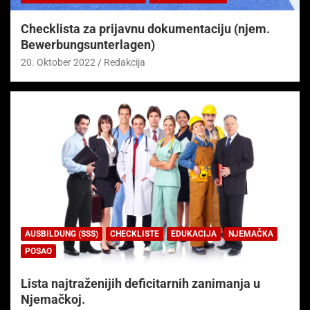
Checklista za prijavnu dokumentaciju (njem.
Bewerbungsunterlagen)
20. Oktober 2022
Redakcija
AUSBILDUNG (SSS)
CHECKLISTE
EDUKACIJA
NJEMAČKA
POSAO
Lista najtraženijih deficitarnih zanimanja u
Njemačkoj.