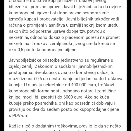
U dodatne troškove kupnje ulaze i troškovi javnog
bilježnika i porezne uprave. Javni bilježnici su tu da ovjere
kupoprodajni ugovor i otklone pravne nesporazume
između kupca i prodavatelja. Javni bilježnik također vodi
računa o promjeni vlasništva u zemljišnoknjižnom uredu
nakon što od porezne uprave dobije tzv. potvrdu o
nekretnini, odnosno dokaz o plaćenom porezu na promet
nekretnina. Troškovi zemljišnoknjižnog ureda kreću se
oko 0,5 posto kupoprodajne cijene.
Javnobilježničke pristojbe jedinstveno su regulirane u
cijeloj zemlji Zakonom o sudskim i javnobilježničkim
pristojbama. Sveukupno, ovisno o korištenoj usluzi, to
može iznositi 0,6 do nešto manje od jedan posto troškova
kupnje. U slučaju nekretnine od 400.000 eura, troškovi
kupoprodajnih formalnosti, odnosno notara i zemljišne
knjige, mogli bi iznositi i do 6000 eura. Ako se kuća
kupuje preko posrednika, oni kao posrednici dobivaju i
proviziju od dva do sedam posto od kupoprodajne cijene
s PDV-om.
Kad je riječ o dodatnim troškovima, pravilo je da se nešto