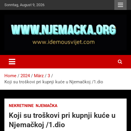
Skip
Sonntag, August 9, 2026
to
content
NJEMAČKA
Idemo u Svijet-Njemacka!
Home
2024
März
3
Koji su troškovi pri kupnji kuće u Njemačkoj /1.dio
NEKRETNINE
NJEMAČKA
Koji su troškovi pri kupnji kuće u
Njemačkoj /1.dio