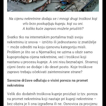
Na cijenu nekretnine dodaju se i mnogi drugi troškovi koji
vrlo brzo poskupljuju kupnju. koji su oni.
A koliko kuće zapravo možete priuštiti?
Svatko tko na internetskim portalima traži svoju
nekretninu iz snova – izričito ili jednostavno iz znatiželje
– može odrediti na koju cjenovnu kategoriju misli.
Problem je što se u Njemačkoj ne uzima u obzir samo
kupoprodajna cijena nekretnine, već i troškovi koji
nastanu u procesu kupnje. A oni nisu beznačajni. Stvarnoj
cijeni često se dodaje i do deset posto. Koje troškove
zapravo trebaju očekivati ​​zainteresirane strane?
Savezne države odlučuju o visini poreza na promet
nekretnina
Velik dio dodatnih troškova kupnje proizlazi iz tzv. poreza
na promet nekretnina koji nastaje pri kupnji nekretnine –
bez obzira je li ona izgrađena ili ne. Osnovica za procjenu