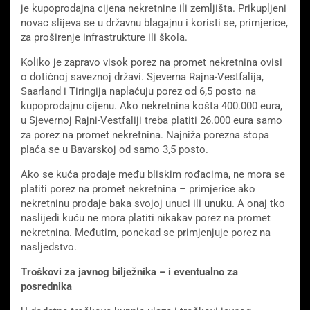
je kupoprodajna cijena nekretnine ili zemljišta. Prikupljeni
novac slijeva se u državnu blagajnu i koristi se, primjerice,
za proširenje infrastrukture ili škola.
Koliko je zapravo visok porez na promet nekretnina ovisi
o dotičnoj saveznoj državi. Sjeverna Rajna-Vestfalija,
Saarland i Tiringija naplaćuju porez od 6,5 posto na
kupoprodajnu cijenu. Ako nekretnina košta 400.000 eura,
u Sjevernoj Rajni-Vestfaliji treba platiti 26.000 eura samo
za porez na promet nekretnina. Najniža porezna stopa
plaća se u Bavarskoj od samo 3,5 posto.
Ako se kuća prodaje među bliskim rođacima, ne mora se
platiti porez na promet nekretnina – primjerice ako
nekretninu prodaje baka svojoj unuci ili unuku. A onaj tko
naslijedi kuću ne mora platiti nikakav porez na promet
nekretnina. Međutim, ponekad se primjenjuje porez na
nasljedstvo.
Troškovi za javnog bilježnika – i eventualno za
posrednika