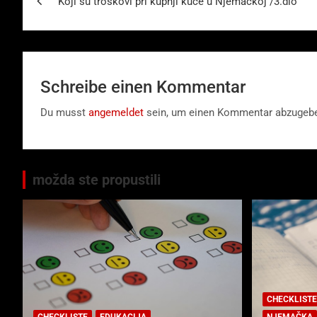
Koji su troškovi pri kupnji kuće u Njemačkoj /3.dio
Schreibe einen Kommentar
Du musst
angemeldet
sein, um einen Kommentar abzugeb
možda ste propustili
CHECKLISTE
CHECKLISTE
EDUKACIJA
NJEMAČKA