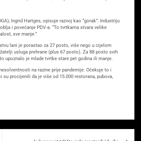
), Ingrid Hartges, opisuje razvoj kao “gorak”. Industriju
oblja i povećanje PDV-a. “To tvrtkama stvara velike
žalost, sve manje.”
tvu lani je porastao za 27 posto, više nego u cijelom
atelji usluga prehrane (plus 67 posto). Za 88 posto svih
to upoznalo je mlade tvrtke stare pet godina ili manje.
esolventnosti na razine prije pandemije. Očekuje to i
ci su procijenili da je više od 15.000 restorana, pubova,