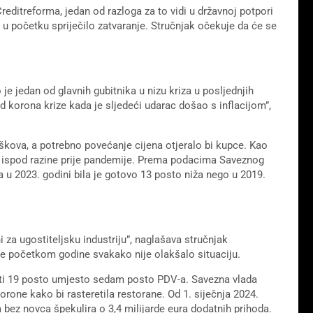
editreforma, jedan od razloga za to vidi u državnoj potpori
 u početku spriječilo zatvaranje. Stručnjak očekuje da će se
o je jedan od glavnih gubitnika u nizu kriza u posljednjih
od korona krize kada je sljedeći udarac došao s inflacijom”,
oškova, a potrebno povećanje cijena otjeralo bi kupce. Kao
 bi ispod razine prije pandemije. Prema podacima Saveznog
 u 2023. godini bila je gotovo 13 posto niža nego u 2019.
za ugostiteljsku industriju”, naglašava stručnjak
e početkom godine svakako nije olakšalo situaciju.
ćati 19 posto umjesto sedam posto PDV-a. Savezna vlada
one kako bi rasteretila restorane. Od 1. siječnja 2024.
 bez novca špekulira o 3,4 milijarde eura dodatnih prihoda.