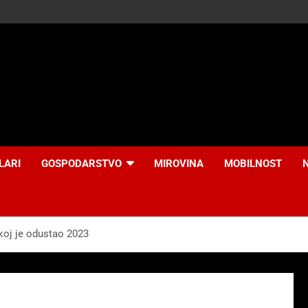
LARI
GOSPODARSTVO
MIROVINA
MOBILNOST
koj je odustao 2023