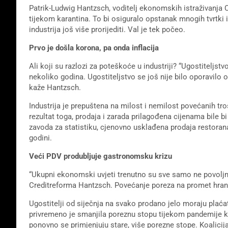
Patrik-Ludwig Hantzsch, voditelj ekonomskih istraživanja Cr
tijekom karantina. To bi osiguralo opstanak mnogih tvrtki i
industrija još više prorijediti. Val je tek počeo.
Prvo je došla korona, pa onda inflacija
Ali koji su razlozi za poteškoće u industriji? “Ugostiteljstv
nekoliko godina. Ugostiteljstvo se još nije bilo oporavilo 
kaže Hantzsch.
Industrija je prepuštena na milost i nemilost povećanih tr
rezultat toga, prodaja i zarada prilagođena cijenama bile
zavoda za statistiku, cjenovno usklađena prodaja restorana
godini.
Veći PDV produbljuje gastronomsku krizu
“Ukupni ekonomski uvjeti trenutno su sve samo ne povoljni 
Creditreforma Hantzsch. Povećanje poreza na promet hran
Ugostitelji od siječnja na svako prodano jelo moraju pla
privremeno je smanjila poreznu stopu tijekom pandemije kor
ponovno se primjenjuju stare, više porezne stope. Koalicija