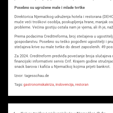
Posebno su ugrožene male i mlade tvrtke
Direktorica Njemačkog udruženja hotela i restorana (DEHOGA
muče veći troškovi osoblja, poskupljenja hrane, manjak os
probleme. Većina gostiju ostala nam je vjerna, ali ih je, na
Prema podacima Creditreforma, broj stečajeva u ugostiteljs
gospodarstvu. Posebno su teško pogođeni ugostitelji i pruž
stečajeva krive su male tvrtke do deset zaposlenih. 49 pos
Za 2024. Creditreform predviđa povećanje broja slučajeva n
financijski informativni servis Crif. Krajem godine stručnja
snack barova i kafića u Njemačkoj kojima prijeti bankrot.
Izvor: tagesschau.de
Tags:
gastronomskakriza
,
inslovencija
,
restoran
Beitragsnavigation