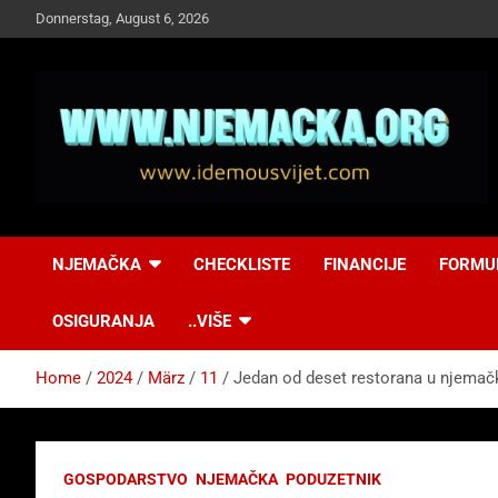
Skip
Donnerstag, August 6, 2026
to
content
NJEMAČKA
Idemo u Svijet-
NJEMAČKA
CHECKLISTE
FINANCIJE
FORMU
Njemacka!
OSIGURANJA
..VIŠE
Home
2024
März
11
Jedan od deset restorana u njemač
GOSPODARSTVO
NJEMAČKA
PODUZETNIK