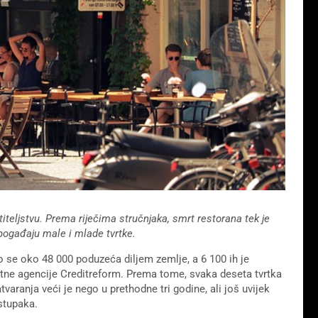
teljstvu. Prema riječima stručnjaka, smrt restorana tek je
pogađaju male i mlade tvrtke.
o se oko 48 000 poduzeća diljem zemlje, a 6 100 ih je
ditne agencije Creditreform. Prema tome, svaka deseta tvrtka
tvaranja veći je nego u prethodne tri godine, ali još uvijek
ostupaka.