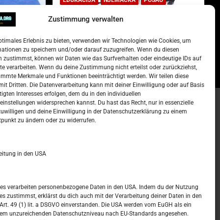
Zustimmung verwalten
Lista najtraženijih deficitarnih
zanimanja u Njemačkoj.
ptimales Erlebnis zu bieten, verwenden wir Technologien wie Cookies, um
)
15. Oktober 2022
Redakcija
mationen zu speichern und/oder darauf zuzugreifen. Wenn du diesen
 zustimmst, können wir Daten wie das Surfverhalten oder eindeutige IDs auf
te verarbeiten. Wenn du deine Zustimmung nicht erteilst oder zurückziehst,
mmte Merkmale und Funktionen beeinträchtigt werden. Wir teilen diese
it Dritten. Die Datenverarbeitung kann mit deiner Einwilligung oder auf Basis
tigten Interesses erfolgen, dem du in den individuellen
instellungen widersprechen kannst. Du hast das Recht, nur in essenzielle
zuwilligen und deine Einwilligung in der Datenschutzerklärung zu einem
t –
Kalendar
tpunkt zu ändern oder zu widerrufen.
MÄRZ 2024
eitung in den USA
M
D
M
D
F
S
S
1
2
3
ices verarbeiten personenbezogene Daten in den USA. Indem du der Nutzung
ces zustimmst, erklärst du dich auch mit der Verarbeitung deiner Daten in den
4
5
6
7
8
9
10
t. 49 (1) lit. a DSGVO einverstanden. Die USA werden vom EuGH als ein
nem unzureichenden Datenschutzniveau nach EU-Standards angesehen.
11
12
13
14
15
16
17