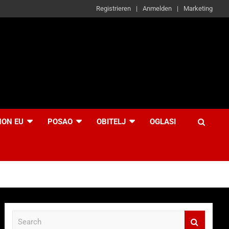
Registrieren
Anmelden
Marketing
NON EU
POSAO
OBITELJ
OGLASI
S
e