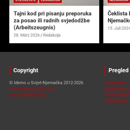
Tajni kod pri pisanju preporuka
Čeklista 
za posao ili radnih svjedodžbe
Njemačk
(Arbeitszeugnis)
15. Juli 202
28. März 2026
Redakcija
Copyright
Pregled
© Idemo u Svijet-Njemačka 2012-2026
Impressum
www.idemousvijet.com
Datenschutze
www.njemacka.org
Widerufsbele
Oglašavanje /