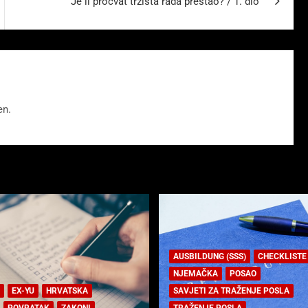
Je li procvat tržišta rada prestao? / 1. dio
en.
AUSBILDUNG (SSS)
CHECKLISTE
NJEMAČKA
POSAO
EX-YU
HRVATSKA
SAVJETI ZA TRAŽENJE POSLA
POVRATAK
ZAKONI
TRAŽENJE POSLA