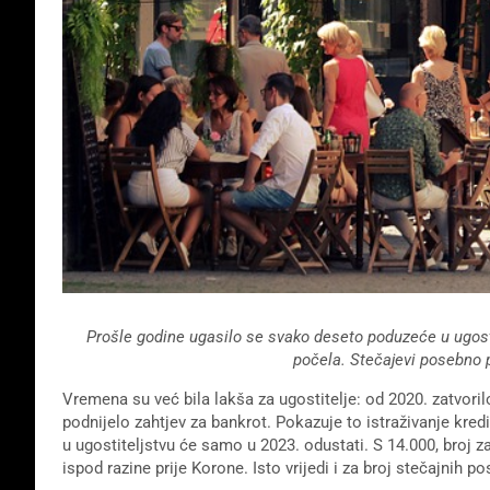
Prošle godine ugasilo se svako deseto poduzeće u ugosti
počela. Stečajevi posebno 
Vremena su već bila lakša za ugostitelje: od 2020. zatvoril
podnijelo zahtjev za bankrot. Pokazuje to istraživanje kre
u ugostiteljstvu će samo u 2023. odustati. S 14.000, broj za
ispod razine prije Korone. Isto vrijedi i za broj stečajnih p