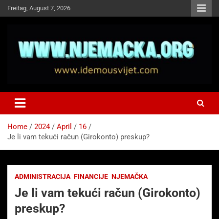
Skip
Freitag, August 7, 2026
to
content
NJEMAČKA
Idemo u Svijet-Njemacka!
Home
2024
April
16
Je li vam tekući račun (Girokonto) preskup?
ADMINISTRACIJA
FINANCIJE
NJEMAČKA
Je li vam tekući račun (Girokonto)
preskup?