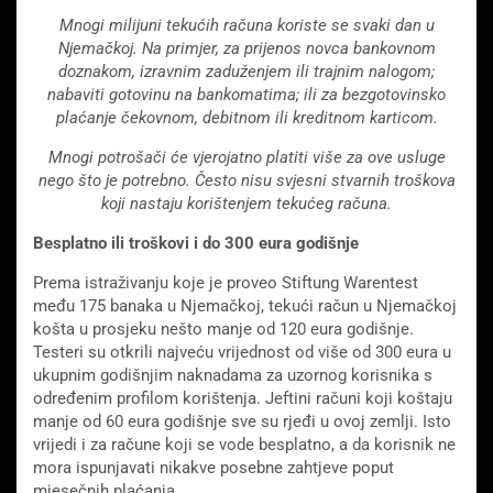
Mnogi milijuni tekućih računa koriste se svaki dan u
Njemačkoj. Na primjer, za prijenos novca bankovnom
doznakom, izravnim zaduženjem ili trajnim nalogom;
nabaviti gotovinu na bankomatima; ili za bezgotovinsko
plaćanje čekovnom, debitnom ili kreditnom karticom.
Mnogi potrošači će vjerojatno platiti više za ove usluge
nego što je potrebno. Često nisu svjesni stvarnih troškova
koji nastaju korištenjem tekućeg računa.
Besplatno ili tro
š
kovi i do 300 eura godišnje
Prema istraživanju koje je proveo Stiftung Warentest
među 175 banaka u Njemačkoj, tekući račun u Njemačkoj
košta u prosjeku nešto manje od 120 eura godišnje.
Testeri su otkrili najveću vrijednost od više od 300 eura u
ukupnim godišnjim naknadama za uzornog korisnika s
određenim profilom korištenja. Jeftini računi koji koštaju
manje od 60 eura godišnje sve su rjeđi u ovoj zemlji. Isto
vrijedi i za račune koji se vode besplatno, a da korisnik ne
mora ispunjavati nikakve posebne zahtjeve poput
mjesečnih plaćanja.