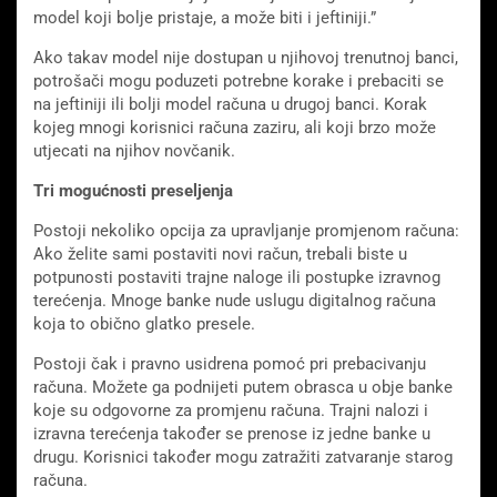
model koji bolje pristaje, a može biti i jeftiniji.”
Ako takav model nije dostupan u njihovoj trenutnoj banci,
potrošači mogu poduzeti potrebne korake i prebaciti se
na jeftiniji ili bolji model računa u drugoj banci. Korak
kojeg mnogi korisnici računa zaziru, ali koji brzo može
utjecati na njihov novčanik.
Tri mogućnosti preseljenja
Postoji nekoliko opcija za upravljanje promjenom računa:
Ako želite sami postaviti novi račun, trebali biste u
potpunosti postaviti trajne naloge ili postupke izravnog
terećenja. Mnoge banke nude uslugu digitalnog računa
koja to obično glatko presele.
Postoji čak i pravno usidrena pomoć pri prebacivanju
računa. Možete ga podnijeti putem obrasca u obje banke
koje su odgovorne za promjenu računa. Trajni nalozi i
izravna terećenja također se prenose iz jedne banke u
drugu. Korisnici također mogu zatražiti zatvaranje starog
računa.