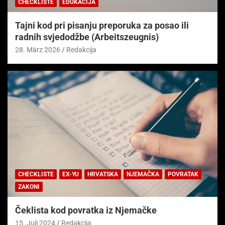
CHECKLISTE
EDUKACIJA
Tajni kod pri pisanju preporuka za posao ili
radnih svjedodžbe (Arbeitszeugnis)
28. März 2026
Redakcija
CHECKLISTE
EX-YU
HRVATSKA
NJEMAČKA
POVRATAK
ZAKONI
Čeklista kod povratka iz Njemačke
15. Juli 2024
Redakcija