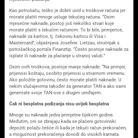
Kao potrošaču, teško je dobiti uvid u troškove računa jer
morate platiti mnoge usluge tekućeg računa. “Osim
mjesečne naknade, postoji još nekoliko stvari koje
morate platiti s tekućim računom. To bi bile, primjerice,
naknade za kartice, tj. čekovnu karticu ili Visa i
Mastercard”, objašnjava Josefine. Lietzau, stručnjak s
potrošačkog portala Finanztip. “Često postoje naknade za
isplate ili naknade za plaćanje u stranoj valuti.”
Osim ovih troškova, postoje manje naknade: “Na primjer,
prijenosi koštaju, osobito prijenosi u stvarnom vremenu.
Ako položite gotovinu, često morate platiti naknade. U
nekim slučajevima također za generator TAN-a ako sami
generirate svoje TAN-ove s drugim uređajem.
Čak ni besplatna podizanja nisu uvijek besplatna
Mnoge su naknade jedva primjetne tijekom godine.
Međutim, oni se zbrajaju kada se plaćeni gotovinski
depoziti polažu češće ili kada je tekući račun prekoračen,
a mogućnost prekoračenja dovodi do visokih kamata.