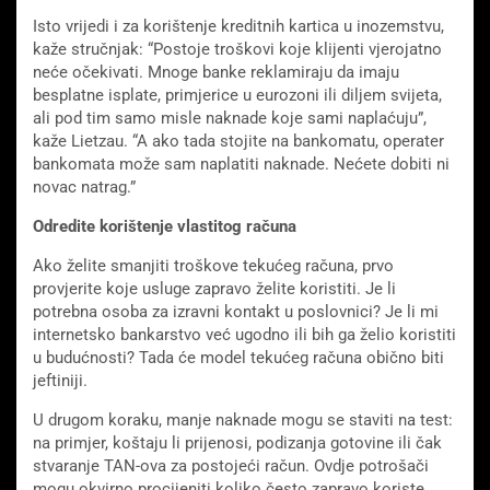
Isto vrijedi i za korištenje kreditnih kartica u inozemstvu,
kaže stručnjak: “Postoje troškovi koje klijenti vjerojatno
neće očekivati. Mnoge banke reklamiraju da imaju
besplatne isplate, primjerice u eurozoni ili diljem svijeta,
ali pod tim samo misle naknade koje sami naplaćuju”,
kaže Lietzau. “A ako tada stojite na bankomatu, operater
bankomata može sam naplatiti naknade. Nećete dobiti ni
novac natrag.”
Odredite korištenje vlastitog računa
Ako želite smanjiti troškove tekućeg računa, prvo
provjerite koje usluge zapravo želite koristiti. Je li
potrebna osoba za izravni kontakt u poslovnici? Je li mi
internetsko bankarstvo već ugodno ili bih ga želio koristiti
u budućnosti? Tada će model tekućeg računa obično biti
jeftiniji.
U drugom koraku, manje naknade mogu se staviti na test:
na primjer, koštaju li prijenosi, podizanja gotovine ili čak
stvaranje TAN-ova za postojeći račun. Ovdje potrošači
mogu okvirno procijeniti koliko često zapravo koriste