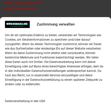
www.idemousvijet.com
www.njemacka.org
Pregled
Zustimmung verwalten
Impressum
Um dir ein optimales Erlebnis zu bieten, verwenden wir Technologien wie
Datenschutzerklärung
Cookies, um Geräteinformationen zu speichern und/oder darauf
Widerufsbelehrung
zuzugreifen. Wenn du diesen Technologien zustimmst, können wir Daten
Oglašavanje / Postavite svoj oglas
wie das Surfverhalten oder eindeutige IDs auf dieser Website verarbeiten.
Wenn du deine Zustimmung nicht erteilst oder zurückziehst, können
bestimmte Merkmale und Funktionen beeinträchtigt werden. Wir teilen
Tko je “Idemo u Svijet – Njemačka?
diese Daten auch mit Dritten. Die Datenverarbeitung kann mit deiner
Einwilligung oder auf Basis eines berechtigten Interesses erfolgen, dem du
in den individuellen Datenschutzeinstellungen widersprechen kannst. Du
Pretražite stranicu:
hast das Recht, nur in essenzielle Services einzuwilligen und deine
Einwilligung in der Datenschutzerklärung zu einem späteren Zeitpunkt zu
ändern oder zu widerrufen.
S
e
a
r
Datenverarbeitung in den USA
Kalendar
c