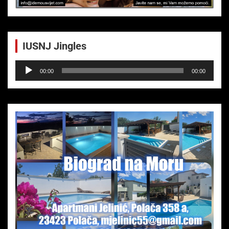
IUSNJ Jingles
Audio-
00:00
00:00
Player