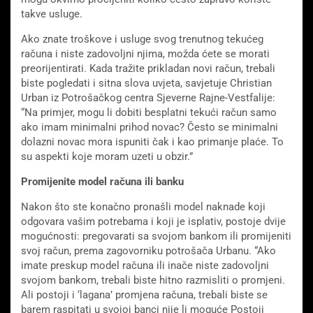
takve usluge.
Ako znate troškove i usluge svog trenutnog tekućeg
računa i niste zadovoljni njima, možda ćete se morati
preorijentirati. Kada tražite prikladan novi račun, trebali
biste pogledati i sitna slova uvjeta, savjetuje Christian
Urban iz Potrošačkog centra Sjeverne Rajne-Vestfalije:
“Na primjer, mogu li dobiti besplatni tekući račun samo
ako imam minimalni prihod novac? Često se minimalni
dolazni novac mora ispuniti čak i kao primanje plaće. To
su aspekti koje moram uzeti u obzir.”
Promijenite model računa ili banku
Nakon što ste konačno pronašli model naknade koji
odgovara vašim potrebama i koji je isplativ, postoje dvije
mogućnosti: pregovarati sa svojom bankom ili promijeniti
svoj račun, prema zagovorniku potrošača Urbanu. “Ako
imate preskup model računa ili inače niste zadovoljni
svojom bankom, trebali biste hitno razmisliti o promjeni.
Ali postoji i ‘lagana’ promjena računa, trebali biste se
barem raspitati u svojoj banci nije li moguće Postoji