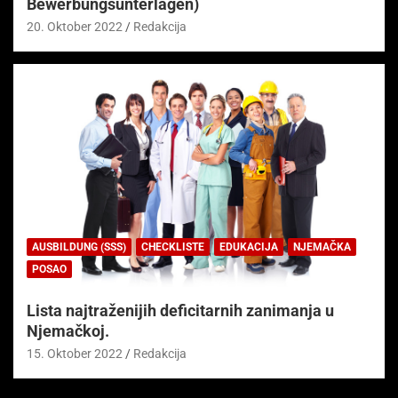
Bewerbungsunterlagen)
20. Oktober 2022
Redakcija
AUSBILDUNG (SSS)
CHECKLISTE
EDUKACIJA
NJEMAČKA
POSAO
Lista najtraženijih deficitarnih zanimanja u
Njemačkoj.
15. Oktober 2022
Redakcija