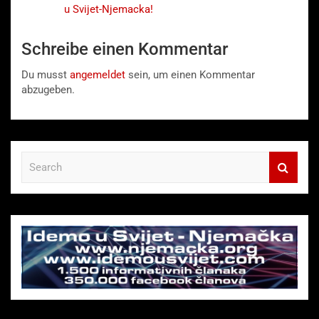
u Svijet-Njemacka!
Schreibe einen Kommentar
Du musst
angemeldet
sein, um einen Kommentar
abzugeben.
S
e
a
r
c
h