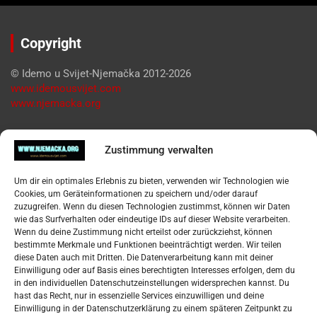
Copyright
© Idemo u Svijet-Njemačka 2012-2026
www.idemousvijet.com
www.njemacka.org
Pregled
Zustimmung verwalten
Impressum
Um dir ein optimales Erlebnis zu bieten, verwenden wir Technologien wie
Datenschutzerklärung
Cookies, um Geräteinformationen zu speichern und/oder darauf
Widerufsbelehrung
zuzugreifen. Wenn du diesen Technologien zustimmst, können wir Daten
Oglašavanje / Postavite svoj oglas
wie das Surfverhalten oder eindeutige IDs auf dieser Website verarbeiten.
Wenn du deine Zustimmung nicht erteilst oder zurückziehst, können
bestimmte Merkmale und Funktionen beeinträchtigt werden. Wir teilen
Tko je “Idemo u Svijet – Njemačka?
diese Daten auch mit Dritten. Die Datenverarbeitung kann mit deiner
Einwilligung oder auf Basis eines berechtigten Interesses erfolgen, dem du
in den individuellen Datenschutzeinstellungen widersprechen kannst. Du
Pretražite stranicu:
hast das Recht, nur in essenzielle Services einzuwilligen und deine
Einwilligung in der Datenschutzerklärung zu einem späteren Zeitpunkt zu