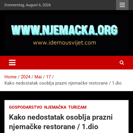
Skip
Donnerstag, August 6, 2026
to
content
NJEMAČKA
Idemo u Svijet-Njemacka!
Home
2024
Mai
17
Kako nedostatak osoblja prazni njemačke restorane / 1.dio
GOSPODARSTVO
NJEMAČKA
TURIZAM
Kako nedostatak osoblja prazni
njemačke restorane / 1.dio