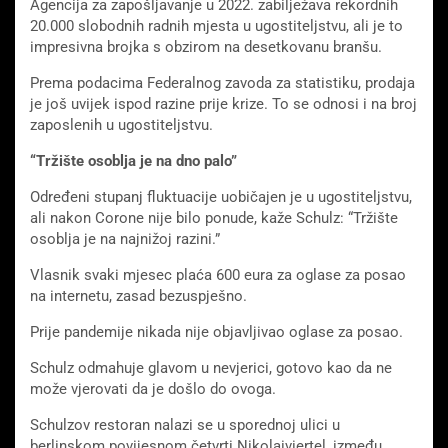
Agencija za zapošljavanje u 2022. zabilježava rekordnih
20.000 slobodnih radnih mjesta u ugostiteljstvu, ali je to
impresivna brojka s obzirom na desetkovanu branšu.
Prema podacima Federalnog zavoda za statistiku, prodaja
je još uvijek ispod razine prije krize. To se odnosi i na broj
zaposlenih u ugostiteljstvu.
“Tržište osoblja je na dno palo”
Određeni stupanj fluktuacije uobičajen je u ugostiteljstvu,
ali nakon Corone nije bilo ponude, kaže Schulz: “Tržište
osoblja je na najnižoj razini.”
Vlasnik svaki mjesec plaća 600 eura za oglase za posao
na internetu, zasad bezuspješno.
Prije pandemije nikada nije objavljivao oglase za posao.
Schulz odmahuje glavom u nevjerici, gotovo kao da ne
može vjerovati da je došlo do ovoga.
Schulzov restoran nalazi se u sporednoj ulici u
berlinskom povijesnom četvrti Nikolaiviertel, između