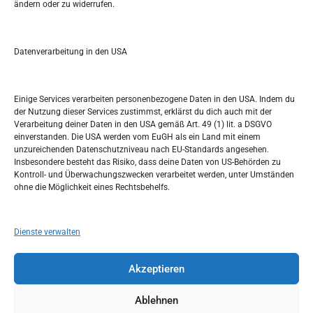
ändern oder zu widerrufen.
S
e
a
r
Datenverarbeitung in den USA
Kalendar
c
h
MAI 2024
Einige Services verarbeiten personenbezogene Daten in den USA. Indem du
der Nutzung dieser Services zustimmst, erklärst du dich auch mit der
M
D
M
D
F
S
S
Verarbeitung deiner Daten in den USA gemäß Art. 49 (1) lit. a DSGVO
einverstanden. Die USA werden vom EuGH als ein Land mit einem
1
2
3
4
5
unzureichenden Datenschutzniveau nach EU-Standards angesehen.
Insbesondere besteht das Risiko, dass deine Daten von US-Behörden zu
6
7
8
9
10
11
12
Kontroll- und Überwachungszwecken verarbeitet werden, unter Umständen
ohne die Möglichkeit eines Rechtsbehelfs.
13
14
15
16
17
18
19
20
21
22
23
24
25
26
Dienste verwalten
27
28
29
30
31
Akzeptieren
« Apr.
Juni »
Ablehnen