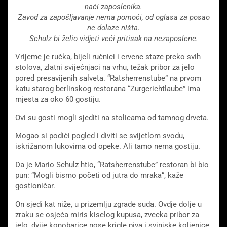
naći zaposlenika.
Zavod za zapošljavanje nema pomoći, od oglasa za posao
ne dolaze ništa.
Schulz bi želio vidjeti veći pritisak na nezaposlene.
Vrijeme je ručka, bijeli ručnici i crvene staze preko svih
stolova, zlatni svijećnjaci na vrhu, težak pribor za jelo
pored presavijenih salveta. “Ratsherrenstube” na prvom
katu starog berlinskog restorana “Zurgerichtlaube” ima
mjesta za oko 60 gostiju.
Ovi su gosti mogli sjediti na stolicama od tamnog drveta.
Mogao si podići pogled i diviti se svijetlom svodu,
iskrižanom lukovima od opeke. Ali tamo nema gostiju.
Da je Mario Schulz htio, “Ratsherrenstube” restoran bi bio
pun: “Mogli bismo početi od jutra do mraka”, kaže
gostioničar.
On sjedi kat niže, u prizemlju zgrade suda. Ovdje dolje u
zraku se osjeća miris kiselog kupusa, zvecka pribor za
jelo, dvije konobarice nose krigle piva i svinjske koljenice