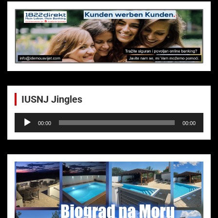
IUSNJ Jingles
Audio-
00:00
00:00
Player