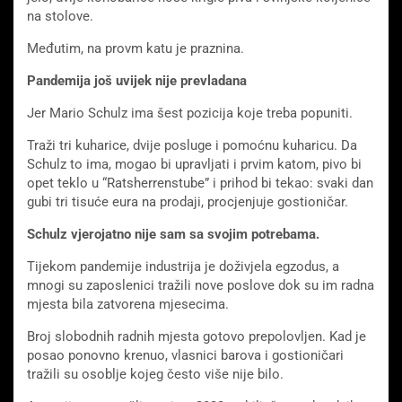
na stolove.
Međutim, na provm katu je praznina.
Pandemija još uvijek nije prevladana
Jer Mario Schulz ima šest pozicija koje treba popuniti.
Traži tri kuharice, dvije posluge i pomoćnu kuharicu. Da
Schulz to ima, mogao bi upravljati i prvim katom, pivo bi
opet teklo u “Ratsherrenstube” i prihod bi tekao: svaki dan
gubi tri tisuće eura na prodaji, procjenjuje gostioničar.
Schulz vjerojatno nije sam sa svojim potrebama.
Tijekom pandemije industrija je doživjela egzodus, a
mnogi su zaposlenici tražili nove poslove dok su im radna
mjesta bila zatvorena mjesecima.
Broj slobodnih radnih mjesta gotovo prepolovljen. Kad je
posao ponovno krenuo, vlasnici barova i gostioničari
tražili su osoblje kojeg često više nije bilo.