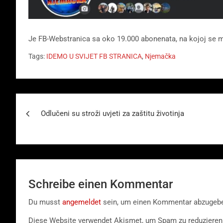
Je FB-Webstranica sa oko 19.000 abonenata, na kojoj se m
Tags:
IDEMO U SVIJET FB STRANICA
,
Njemačka
Beitragsnavigation
Odlučeni su stroži uvjeti za zaštitu životinja
Schreibe einen Kommentar
Du musst
angemeldet
sein, um einen Kommentar abzugeb
Diese Website verwendet Akismet, um Spam zu reduzieren