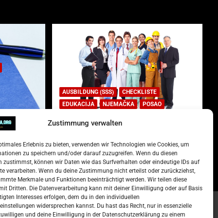
AUSBILDUNG (SSS)
CHECKLISTE
EDUKACIJA
NJEMAČKA
POSAO
Zustimmung verwalten
Lista najtraženijih deficitarnih
zanimanja u Njemačkoj.
ptimales Erlebnis zu bieten, verwenden wir Technologien wie Cookies, um
)
15. Oktober 2022
Redakcija
mationen zu speichern und/oder darauf zuzugreifen. Wenn du diesen
 zustimmst, können wir Daten wie das Surfverhalten oder eindeutige IDs auf
te verarbeiten. Wenn du deine Zustimmung nicht erteilst oder zurückziehst,
mmte Merkmale und Funktionen beeinträchtigt werden. Wir teilen diese
it Dritten. Die Datenverarbeitung kann mit deiner Einwilligung oder auf Basis
tigten Interesses erfolgen, dem du in den individuellen
instellungen widersprechen kannst. Du hast das Recht, nur in essenzielle
zuwilligen und deine Einwilligung in der Datenschutzerklärung zu einem