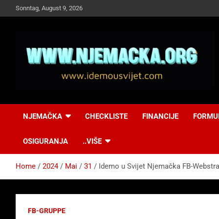
Skip
Sonntag, August 9, 2026
to
content
NJEMAČKA
Idemo u Svijet-
NJEMAČKA
CHECKLISTE
FINANCIJE
FORMU
Njemacka!
OSIGURANJA
..VIŠE
Home
2024
Mai
31
Idemo u Svijet Njemačka FB-Webstr
FB-GRUPPE