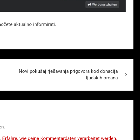
ožete aktualno informirati.
Novi pokušaj rješavanja prigovora kod donacija
ljudskih organa
en.
.
Erfahre, wie deine Kommentardaten verarbeitet werden.