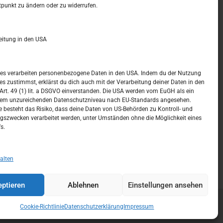
t –
Kalendar
tpunkt zu ändern oder zu widerrufen.
MAI 2024
eitung in den USA
M
D
M
D
F
S
S
1
2
3
4
5
ices verarbeiten personenbezogene Daten in den USA. Indem du der Nutzung
ces zustimmst, erklärst du dich auch mit der Verarbeitung deiner Daten in den
6
7
8
9
10
11
12
t. 49 (1) lit. a DSGVO einverstanden. Die USA werden vom EuGH als ein
nem unzureichenden Datenschutzniveau nach EU-Standards angesehen.
13
14
15
16
17
18
19
 besteht das Risiko, dass deine Daten von US-Behörden zu Kontroll- und
szwecken verarbeitet werden, unter Umständen ohne die Möglichkeit eines
20
21
22
23
24
25
26
s.
27
28
29
30
31
« Apr.
Juni »
alten
ptieren
Ablehnen
Einstellungen ansehen
Cookie-Richtlinie
Datenschutzerklärung
Impressum