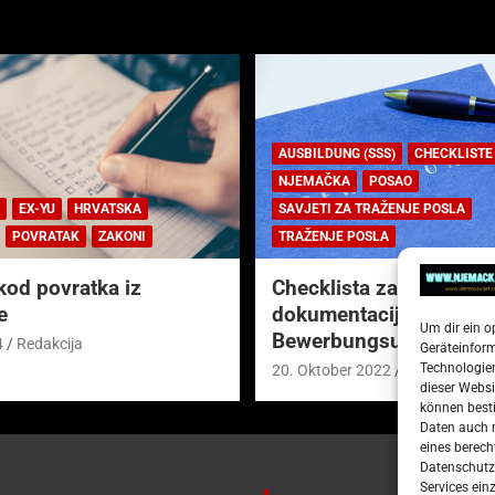
AUSBILDUNG (SSS)
CHECKLISTE
NJEMAČKA
POSAO
EX-YU
HRVATSKA
SAVJETI ZA TRAŽENJE POSLA
POVRATAK
ZAKONI
TRAŽENJE POSLA
kod povratka iz
Checklista za prijavnu
e
dokumentaciju (njem.
Um dir ein o
Bewerbungsunterlagen
4
Redakcija
Geräteinfor
Technologien
20. Oktober 2022
Redakcija
dieser Websi
können besti
Daten auch m
eines berech
Datenschutze
Services ein