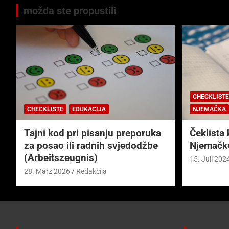
možda ste propustili
CHECKLISTE
CHECKLISTE
EDUKACIJA
NJEMAČKA
Tajni kod pri pisanju preporuka
Čeklista 
za posao ili radnih svjedodžbe
Njemačk
(Arbeitszeugnis)
15. Juli 202
28. März 2026
Redakcija