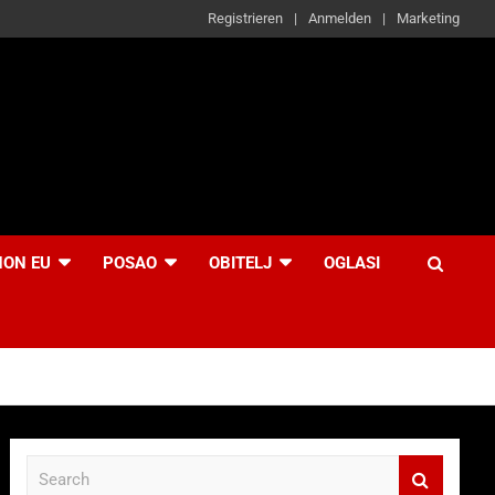
Registrieren
Anmelden
Marketing
NON EU
POSAO
OBITELJ
OGLASI
S
e