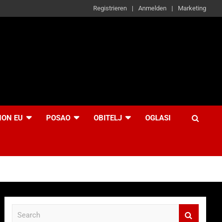
Registrieren
Anmelden
Marketing
NON EU
POSAO
OBITELJ
OGLASI
S
e