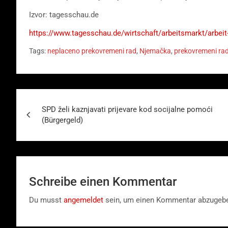
Izvor: tagesschau.de
https://www.tagesschau.de/wirtschaft/arbeitsmarkt/arbei
Tags:
neplaceno prekovremeni rad
,
Njemačka
,
prekovremeni ra
Beitragsnavigation
SPD želi kaznjavati prijevare kod socijalne pomoći
(Bürgergeld)
Schreibe einen Kommentar
Du musst
angemeldet
sein, um einen Kommentar abzugeb