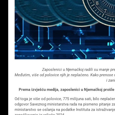
Zaposlenici u Njemačkoj radili su manje pr
Međutim, više od polovice njih je neplaćeno. Kako prenose me
i zan
Prema izvješću medija, zaposlenici u Njemačkoj prošle 
Od toga je više od polovice, 775 milijuna sati, bilo neplaće
odgovor Saveznog ministarstva rada na pismeno pitanje za
ministarstvo se oslanja na podatke Instituta za istraživanj
zapošljavanje iz veljače 2024.