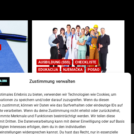
AUSBILDUNG (SSS)
CHECKLISTE
EDUKACIJA
NJEMAČKA
POSAO
Zustimmung verwalten
Lista najtraženijih deficitarnih
zanimanja u Njemačkoj.
ptimales Erlebnis zu bieten, verwenden wir Technologien wie Cookies, um
)
15. Oktober 2022
Redakcija
mationen zu speichern und/oder darauf zuzugreifen. Wenn du diesen
 zustimmst, können wir Daten wie das Surfverhalten oder eindeutige IDs auf
te verarbeiten. Wenn du deine Zustimmung nicht erteilst oder zurückziehst,
mmte Merkmale und Funktionen beeinträchtigt werden. Wir teilen diese
it Dritten. Die Datenverarbeitung kann mit deiner Einwilligung oder auf Basis
tigten Interesses erfolgen, dem du in den individuellen
instellungen widersprechen kannst. Du hast das Recht, nur in essenzielle