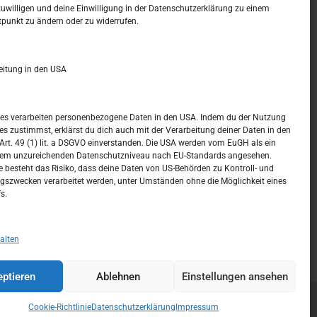
zuwilligen und deine Einwilligung in der Datenschutzerklärung zu einem
t –
Kalendar
tpunkt zu ändern oder zu widerrufen.
JUNI 2024
eitung in den USA
M
D
M
D
F
S
S
1
2
ices verarbeiten personenbezogene Daten in den USA. Indem du der Nutzung
ces zustimmst, erklärst du dich auch mit der Verarbeitung deiner Daten in den
3
4
5
6
7
8
9
t. 49 (1) lit. a DSGVO einverstanden. Die USA werden vom EuGH als ein
nem unzureichenden Datenschutzniveau nach EU-Standards angesehen.
10
11
12
13
14
15
16
 besteht das Risiko, dass deine Daten von US-Behörden zu Kontroll- und
szwecken verarbeitet werden, unter Umständen ohne die Möglichkeit eines
17
18
19
20
21
22
23
s.
24
25
26
27
28
29
30
« Mai
Juli »
alten
ptieren
Ablehnen
Einstellungen ansehen
Cookie-Richtlinie
Datenschutzerklärung
Impressum