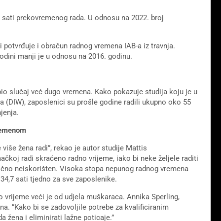
 sati prekovremenog rada. U odnosu na 2022. broj
 potvrđuje i obračun radnog vremena IAB-a iz travnja.
odini manji je u odnosu na 2016. godinu.
bio slučaj već dugo vremena. Kako pokazuje studija koju je u
a (DIW), zaposlenici su prošle godine radili ukupno oko 55
jenja.
vremenom
iše žena radi”, rekao je autor studije Mattis
oj radi skraćeno radno vrijeme, iako bi neke željele raditi
lomično neiskorišten. Visoka stopa nepunog radnog vremena
4,7 sati tjedno za sve zaposlenike.
o vrijeme veći je od udjela muškaraca. Annika Sperling,
na. “Kako bi se zadovoljile potrebe za kvalificiranim
da žena i eliminirati lažne poticaje.”