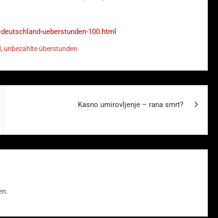
t-deutschland-ueberstunden-100.html
d
,
unbezahlte überstunden
Kasno umirovljenje – rana smrt?
en.