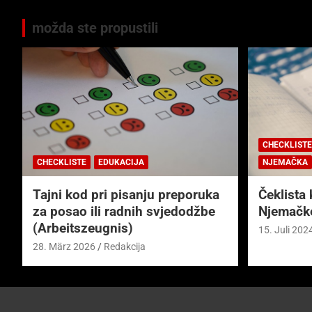
možda ste propustili
CHECKLISTE
CHECKLISTE
EDUKACIJA
NJEMAČKA
Tajni kod pri pisanju preporuka
Čeklista 
za posao ili radnih svjedodžbe
Njemačk
(Arbeitszeugnis)
15. Juli 202
28. März 2026
Redakcija