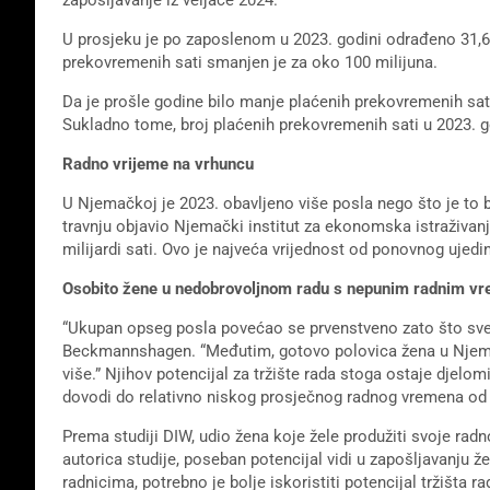
U prosjeku je po zaposlenom u 2023. godini odrađeno 31,6
prekovremenih sati smanjen je za oko 100 milijuna.
Da je prošle godine bilo manje plaćenih prekovremenih sati
Sukladno tome, broj plaćenih prekovremenih sati u 2023. g
Radno vrijeme na vrhuncu
U Njemačkoj je 2023. obavljeno više posla nego što je to 
travnju objavio Njemački institut za ekonomska istraživanj
milijardi sati. Ovo je najveća vrijednost od ponovnog ujedin
Osobito žene u nedobrovoljnom radu s nepunim radnim 
“Ukupan opseg posla povećao se prvenstveno zato što sve v
Beckmannshagen. “Međutim, gotovo polovica žena u Njemačk
više.” Njihov potencijal za tržište rada stoga ostaje dje
dovodi do relativno niskog prosječnog radnog vremena od 3
Prema studiji DIW, udio žena koje žele produžiti svoje radn
autorica studije, poseban potencijal vidi u zapošljavanju že
radnicima, potrebno je bolje iskoristiti potencijal tržišta ra