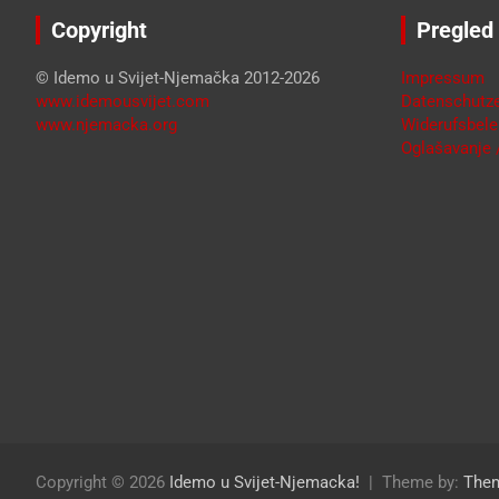
Copyright
Pregled
© Idemo u Svijet-Njemačka 2012-2026
Impressum
www.idemousvijet.com
Datenschutze
www.njemacka.org
Widerufsbele
Oglašavanje /
Copyright © 2026
Idemo u Svijet-Njemacka!
Theme by:
The