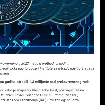
ekovremeno u 2023. nego u prethodnoj godini.
diji, pokazuju to podaci Instituta za istraživanje tržišta rada
imanja.
su godine odradili 1,3 milijarde sati prekovremenog rada.
no, kako je izvijestio Rheinische Post, pozivajući se na
stupnice ljevice Susanne Ferschl. Prema izvješću,
e tržišta rada i zanimanja (IAB) Savezne agencije za