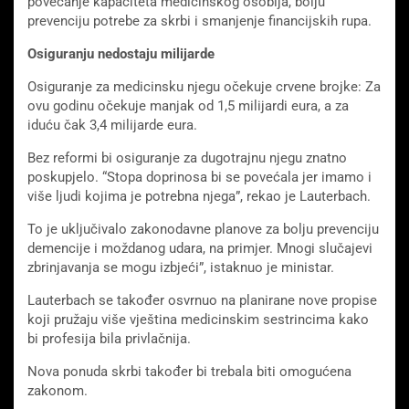
povećanje kapaciteta medicinskog osoblja, bolju
prevenciju potrebe za skrbi i smanjenje financijskih rupa.
Osiguranju nedostaju milijarde
Osiguranje za medicinsku njegu očekuje crvene brojke: Za
ovu godinu očekuje manjak od 1,5 milijardi eura, a za
iduću čak 3,4 milijarde eura.
Bez reformi bi osiguranje za dugotrajnu njegu znatno
poskupjelo. “Stopa doprinosa bi se povećala jer imamo i
više ljudi kojima je potrebna njega”, rekao je Lauterbach.
To je uključivalo zakonodavne planove za bolju prevenciju
demencije i moždanog udara, na primjer. Mnogi slučajevi
zbrinjavanja se mogu izbjeći”, istaknuo je ministar.
Lauterbach se također osvrnuo na planirane nove propise
koji pružaju više vještina medicinskim sestrincima kako
bi profesija bila privlačnija.
Nova ponuda skrbi također bi trebala biti omogućena
zakonom.