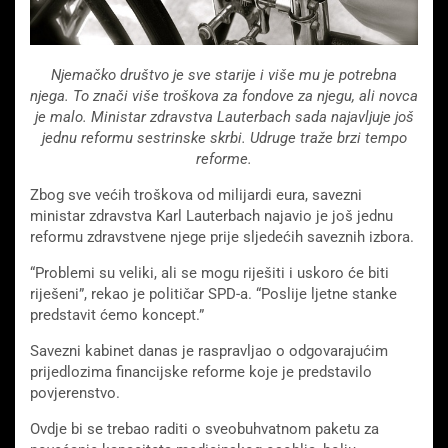
Njemačko društvo je sve starije i više mu je potrebna
njega. To znači više troškova za fondove za njegu, ali novca
je malo. Ministar zdravstva Lauterbach sada najavljuje još
jednu reformu sestrinske skrbi. Udruge traže brzi tempo
reforme.
Zbog sve većih troškova od milijardi eura, savezni
ministar zdravstva Karl Lauterbach najavio je još jednu
reformu zdravstvene njege prije sljedećih saveznih izbora.
“Problemi su veliki, ali se mogu riješiti i uskoro će biti
riješeni”, rekao je političar SPD-a. “Poslije ljetne stanke
predstavit ćemo koncept.”
Savezni kabinet danas je raspravljao o odgovarajućim
prijedlozima financijske reforme koje je predstavilo
povjerenstvo.
Ovdje bi se trebao raditi o sveobuhvatnom paketu za