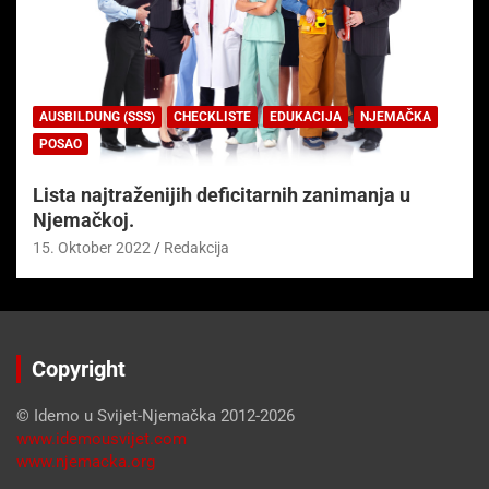
AUSBILDUNG (SSS)
CHECKLISTE
EDUKACIJA
NJEMAČKA
POSAO
Lista najtraženijih deficitarnih zanimanja u
Njemačkoj.
15. Oktober 2022
Redakcija
Copyright
© Idemo u Svijet-Njemačka 2012-2026
www.idemousvijet.com
www.njemacka.org