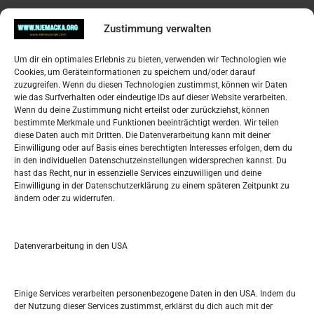
Pregled
Zustimmung verwalten
Impressum
Um dir ein optimales Erlebnis zu bieten, verwenden wir Technologien wie
Datenschutzerklärung
Cookies, um Geräteinformationen zu speichern und/oder darauf
Widerufsbelehrung
zuzugreifen. Wenn du diesen Technologien zustimmst, können wir Daten
Oglašavanje / Postavite svoj oglas
wie das Surfverhalten oder eindeutige IDs auf dieser Website verarbeiten.
Wenn du deine Zustimmung nicht erteilst oder zurückziehst, können
bestimmte Merkmale und Funktionen beeinträchtigt werden. Wir teilen
Tko je “Idemo u Svijet – Njemačka?
diese Daten auch mit Dritten. Die Datenverarbeitung kann mit deiner
Einwilligung oder auf Basis eines berechtigten Interesses erfolgen, dem du
in den individuellen Datenschutzeinstellungen widersprechen kannst. Du
Pretražite stranicu:
hast das Recht, nur in essenzielle Services einzuwilligen und deine
Einwilligung in der Datenschutzerklärung zu einem späteren Zeitpunkt zu
ändern oder zu widerrufen.
S
e
a
r
Datenverarbeitung in den USA
Kalendar
c
h
JULI 2024
Einige Services verarbeiten personenbezogene Daten in den USA. Indem du
der Nutzung dieser Services zustimmst, erklärst du dich auch mit der