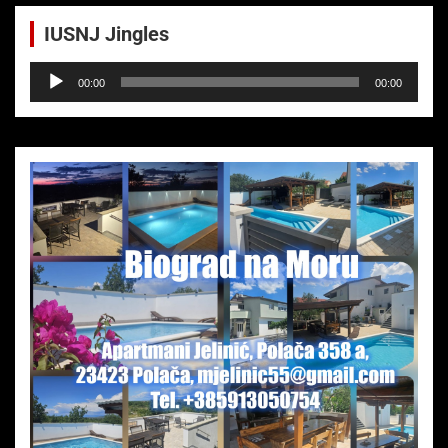
IUSNJ Jingles
Audio-
00:00
00:00
Player