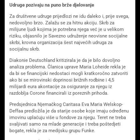
Udruge pozivaju na puno brže djelovanje
Za društvene udruge prijedlozi ne idu daleko i, prije svega,
nedovoljno brzo. Zalažu se za hitnu akciju. Skrb za
milijune ljudi kojima je potrebna njega već je u velikom
riziku, objasnilo je Savezno udruženje neovisne socijalne
skrbi, krovna organizacija šest najvećih udruga za
socijalnu skrb.
Diakonie Deutschland kritizirala je da je bilo dovoljno
analiza problema. Članica uprave Maria Loheide rekla je
da bi se financijski nedostaci mogli kratkoročno zatvoriti
ako bi se mirovinski doprinosi brižnih rodbine i 4,5
milijardi eura akontacije za osiguranje za njegu iz
razdoblja Corone financirali iz poreznih prihoda.
Predsjednica Njemačkog Caritasa Eva Maria Welskop-
Deffaa predložila je da starije osobe koje imaju određenu
imovinu uplaćuju više u fondove za njegu. Teret ne treba
svaljivati ​​samo na mlade generacije i treba poštedjeti
bogate, rekla je za medijsku grupu Funke.