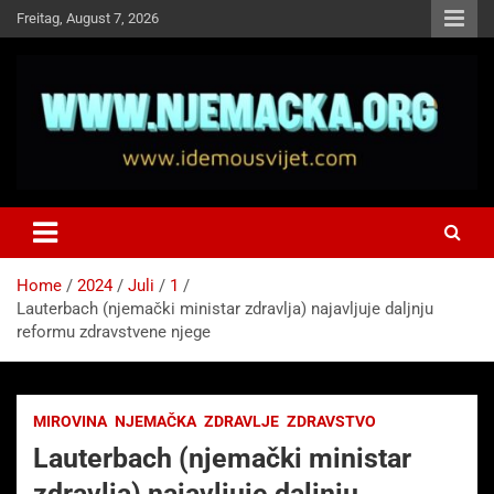
Skip
Freitag, August 7, 2026
to
content
NJEMAČKA
Idemo u Svijet-Njemacka!
Home
2024
Juli
1
Lauterbach (njemački ministar zdravlja) najavljuje daljnju
reformu zdravstvene njege
MIROVINA
NJEMAČKA
ZDRAVLJE
ZDRAVSTVO
Lauterbach (njemački ministar
zdravlja) najavljuje daljnju