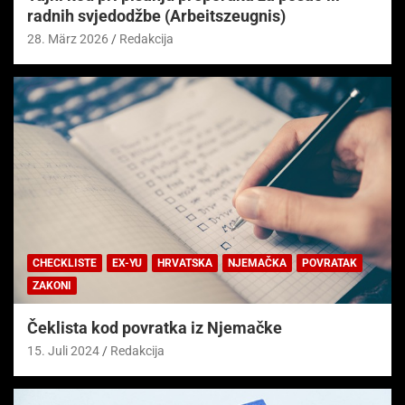
radnih svjedodžbe (Arbeitszeugnis)
28. März 2026
Redakcija
CHECKLISTE
EX-YU
HRVATSKA
NJEMAČKA
POVRATAK
ZAKONI
Čeklista kod povratka iz Njemačke
15. Juli 2024
Redakcija