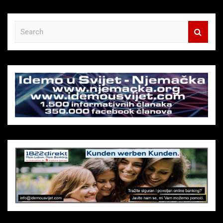
S
e
a
r
c
h