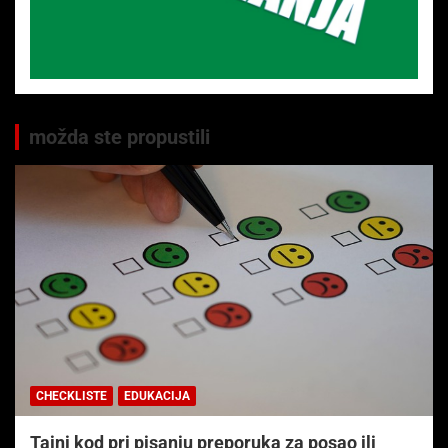
možda ste propustili
CHECKLISTE
EDUKACIJA
Tajni kod pri pisanju preporuka za posao ili