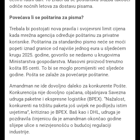
odriče noćnih letova za dostavu pisama.
Povećava li se poštarina za pisma?
Trebala bi postojati nova pravila i svojevrsni limit cijena
kada mrežna agencija određuje poštarinu za privatne
korisnike. Poštarina za standardno pismo neće se moći
popeti iznad granice od najviše jednog eura u sljedećem
krugu 2025. godine, govorilo se nedavno u krugovima
Ministarstva gospodarstva. Masovni proizvod trenutno
košta 85 centi. To bi se moglo promijeniti već sljedeće
godine. Pošta se zalaže za povećanje poštarine.
Amandman ne ide dovoljno daleko za konkurente Pošte.
Konkurencija nije dovoljno ojačana, objašnjava Savezna
udruga paketne i ekspresne logistike (BPEX). “Nažalost,
konkurenti na tržištu paketa još uvijek ne podliježu istim
uvjetima”, kritizirao je BPEX. Baš kao i DHL, udruga je
pozdravila činjenicu da je amandman okončao godine
slijepe ulice s neizvjesnošću o budućoj regulaciji
industrije.