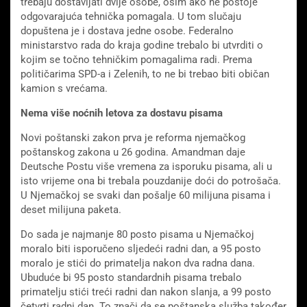
trebaju dostavljati dvije osobe, osim ako ne postoje
odgovarajuća tehnička pomagala. U tom slučaju
dopuštena je i dostava jedne osobe. Federalno
ministarstvo rada do kraja godine trebalo bi utvrditi o
kojim se točno tehničkim pomagalima radi. Prema
političarima SPD-a i Zelenih, to ne bi trebao biti običan
kamion s vrećama.
Nema više noćnih letova za dostavu pisama
Novi poštanski zakon prva je reforma njemačkog
poštanskog zakona u 26 godina. Amandman daje
Deutsche Postu više vremena za isporuku pisama, ali u
isto vrijeme ona bi trebala pouzdanije doći do potrošača.
U Njemačkoj se svaki dan pošalje 60 milijuna pisama i
deset milijuna paketa.
Do sada je najmanje 80 posto pisama u Njemačkoj
moralo biti isporučeno sljedeći radni dan, a 95 posto
moralo je stići do primatelja nakon dva radna dana.
Ubuduće bi 95 posto standardnih pisama trebalo
primatelju stići treći radni dan nakon slanja, a 99 posto
četvrti radni dan. To znači da se poštanska služba također