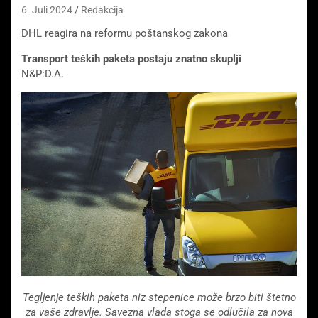
6. Juli 2024
Redakcija
DHL reagira na reformu poštanskog zakona
Transport teških paketa postaju znatno skuplji
N&P:D.A.
Tegljenje teških paketa niz stepenice može brzo biti štetno
za vaše zdravlje. Savezna vlada stoga se odlučila za nova