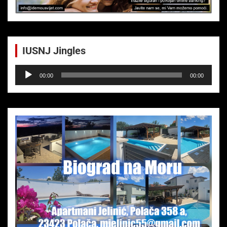
IUSNJ Jingles
Audio-
00:00
00:00
Player