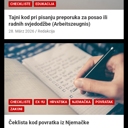
CHECKLISTE
EDUKACIJA
Tajni kod pri pisanju preporuka za posao ili
radnih svjedodžbe (Arbeitszeugnis)
28. März 2026
Redakcija
CHECKLISTE
EX-YU
HRVATSKA
NJEMAČKA
POVRATAK
ZAKONI
Čeklista kod povratka iz Njemačke