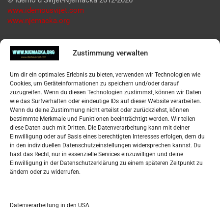
www.idemousvijet.com
www.njemacka.org
Pregled
Zustimmung verwalten
Impressum
Um dir ein optimales Erlebnis zu bieten, verwenden wir Technologien wie
Datenschutzerklärung
Cookies, um Geräteinformationen zu speichern und/oder darauf
Widerufsbelehrung
zuzugreifen. Wenn du diesen Technologien zustimmst, können wir Daten
Oglašavanje / Postavite svoj oglas
wie das Surfverhalten oder eindeutige IDs auf dieser Website verarbeiten.
Wenn du deine Zustimmung nicht erteilst oder zurückziehst, können
bestimmte Merkmale und Funktionen beeinträchtigt werden. Wir teilen
Tko je “Idemo u Svijet – Njemačka?
diese Daten auch mit Dritten. Die Datenverarbeitung kann mit deiner
Einwilligung oder auf Basis eines berechtigten Interesses erfolgen, dem du
in den individuellen Datenschutzeinstellungen widersprechen kannst. Du
Pretražite stranicu:
hast das Recht, nur in essenzielle Services einzuwilligen und deine
Einwilligung in der Datenschutzerklärung zu einem späteren Zeitpunkt zu
ändern oder zu widerrufen.
S
e
a
r
Datenverarbeitung in den USA
Kalendar
c