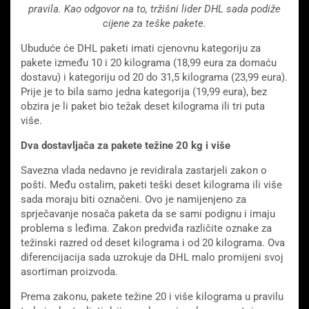
pravila. Kao odgovor na to, tržišni lider DHL sada podiže
cijene za teške pakete.
Ubuduće će DHL paketi imati cjenovnu kategoriju za
pakete između 10 i 20 kilograma (18,99 eura za domaću
dostavu) i kategoriju od 20 do 31,5 kilograma (23,99 eura).
Prije je to bila samo jedna kategorija (19,99 eura), bez
obzira je li paket bio težak deset kilograma ili tri puta
više.
Dva dostavljača za pakete težine 20 kg i više
Savezna vlada nedavno je revidirala zastarjeli zakon o
pošti. Među ostalim, paketi teški deset kilograma ili više
sada moraju biti označeni. Ovo je namijenjeno za
sprječavanje nosača paketa da se sami podignu i imaju
problema s leđima. Zakon predviđa različite oznake za
težinski razred od deset kilograma i od 20 kilograma. Ova
diferencijacija sada uzrokuje da DHL malo promijeni svoj
asortiman proizvoda.
Prema zakonu, pakete težine 20 i više kilograma u pravilu