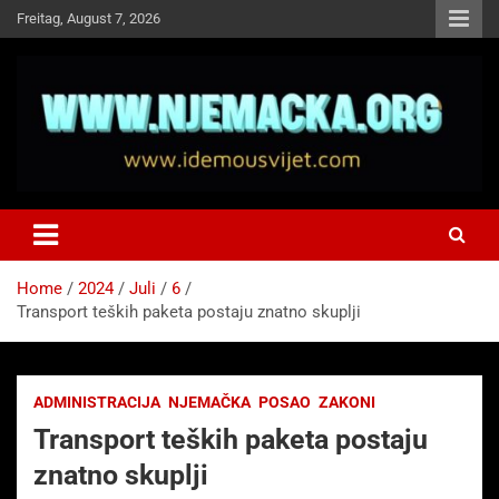
Skip
Freitag, August 7, 2026
to
content
NJEMAČKA
Idemo u Svijet-Njemacka!
Home
2024
Juli
6
Transport teških paketa postaju znatno skuplji
ADMINISTRACIJA
NJEMAČKA
POSAO
ZAKONI
Transport teških paketa postaju
znatno skuplji