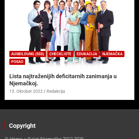
AUSBILDUNG (SSS)
CHECKLISTE
EDUKACIJA
NJEMAČKA
POSAO
Lista najtraženijih deficitarnih zanimanja u
Njemačkoj.
15. Oktober 2022
Redakcija
Copyright
© Idemo u Svijet-Njemačka 2012-2026