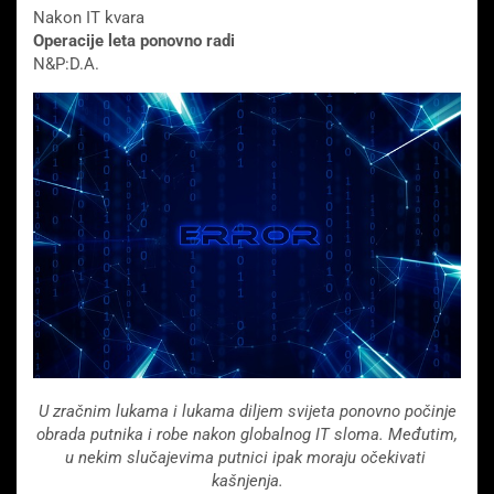
Nakon IT kvara
Operacije leta ponovno radi
N&P:D.A.
U zračnim lukama i lukama diljem svijeta ponovno počinje
obrada putnika i robe nakon globalnog IT sloma. Međutim,
u nekim slučajevima putnici ipak moraju očekivati ​​
kašnjenja.