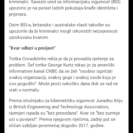
kriminalci. Savezni ured za informacijsku sigurnost (BSI)
upozorio je na porast lažnih pokušaja krađe identiteta i
prijevara.
Osim BSI-a, britanske i australske vlasti također su
upozorile da bi kriminalci mogli iskoristiti neizvjesnost
uzrokovanu kvarom.
“Kvar odlazi u povijest”
Tvrtka Crowdstrike rekla je da je pronašla rješenje za
problem. Šef tvrtke George Kurtz rekao je za američki
informativni kanal CNBC da se želi “osobno ispričati
svakoj organizaciji, svakoj grupi i svakoj osobi koju je
ovo pogodilo”. Može proći nekoliko dana dok se rad ne
vrati u normalu.
Prema stručnjaku za kibernetičku sigurnost Junadeu Aliju
iz British Engineering and Technology Association,
razmjeri ispada su “bez presedana”. Kvar će “bez sumnje
ući u povijest”. Prema njegovim riječima, zadnji put se
sličan ozbiljan poremećaj dogodio 2017. godine.