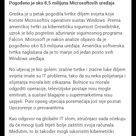
Pogođeno je oko 8,5 milijuna Microsoftovih uređaja
Greška je u petak pogodila tvrtke diljem svijeta koje
koriste Microsoftov operativni sustav Windows. Prema
američkoj tvrtki za kibernetičku sigurnost Crowdstrike,
uzrok je bilo pogrešno ažuriranje sigurnosnog programa
Falcon. Microsoft je nakon analize objavio da je
pogođeno oko 8,5 milijuna uređaja. Američka softverska
tvrtka naglašava da je to manje od jedan posto svih
Windows uređaja.
No utjecaj je bio golem: zračne tvrtke i zračne luke diljem
svijeta imale su IT problema, tako da su neka polijetanja i
slijetanja morala biti otkazana. Bolnice su morale
odgoditi operacije, televizijske postaje nisu mogle
emitirati, a sustavi blagajne u supermarketima nisu
uspjeli. Puni opseg utjecaja poremećaja još nije poznat.
Upozorenje o prevarantima
Kao odgovor na globalni IT slom, stručnjaci sada očekuju
da će mnogi ljudi htjeti bolje zaštititi svoja računala.
Međutim, to bi također mogli iskoristiti kibernetički