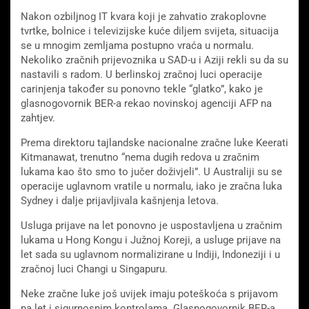
Nakon ozbiljnog IT kvara koji je zahvatio zrakoplovne
tvrtke, bolnice i televizijske kuće diljem svijeta, situacija
se u mnogim zemljama postupno vraća u normalu.
Nekoliko zračnih prijevoznika u SAD-u i Aziji rekli su da su
nastavili s radom. U berlinskoj zračnoj luci operacije
carinjenja također su ponovno tekle “glatko”, kako je
glasnogovornik BER-a rekao novinskoj agenciji AFP na
zahtjev.
Prema direktoru tajlandske nacionalne zračne luke Keerati
Kitmanawat, trenutno “nema dugih redova u zračnim
lukama kao što smo to jučer doživjeli”. U Australiji su se
operacije uglavnom vratile u normalu, iako je zračna luka
Sydney i dalje prijavljivala kašnjenja letova.
Usluga prijave na let ponovno je uspostavljena u zračnim
lukama u Hong Kongu i Južnoj Koreji, a usluge prijave na
let sada su uglavnom normalizirane u Indiji, Indoneziji i u
zračnoj luci Changi u Singapuru.
Neke zračne luke još uvijek imaju poteškoća s prijavom
na let i sigurnosnim kontrolama. Glasnogovornik BER-a