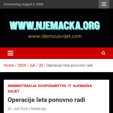
Skip
Donnerstag, August 6, 2026
to
content
NJEMAČKA
Idemo u Svijet-Njemacka!
Home
2024
Juli
20
Operacije leta ponovno radi
ADMINISTRACIJA
GOSPODARSTVO
IT
NJEMAČKA
SVIJET
Operacije leta ponovno radi
20. Juli 2024
Redakcija