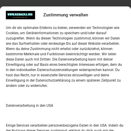
Pregled
Zustimmung verwalten
Impressum
Um dir ein optimales Erlebnis zu bieten, verwenden wir Technologien wie
Datenschutzerklärung
Cookies, um Geräteinformationen zu speichern und/oder darauf
Widerufsbelehrung
zuzugreifen. Wenn du diesen Technologien zustimmst, können wir Daten
Oglašavanje / Postavite svoj oglas
wie das Surfverhalten oder eindeutige IDs auf dieser Website verarbeiten.
Wenn du deine Zustimmung nicht erteilst oder zurückziehst, können
bestimmte Merkmale und Funktionen beeinträchtigt werden. Wir teilen
Tko je “Idemo u Svijet – Njemačka?
diese Daten auch mit Dritten. Die Datenverarbeitung kann mit deiner
Einwilligung oder auf Basis eines berechtigten Interesses erfolgen, dem du
in den individuellen Datenschutzeinstellungen widersprechen kannst. Du
Pretražite stranicu:
hast das Recht, nur in essenzielle Services einzuwilligen und deine
Einwilligung in der Datenschutzerklärung zu einem späteren Zeitpunkt zu
ändern oder zu widerrufen.
S
e
a
r
Datenverarbeitung in den USA
Kalendar
c
h
JULI 2024
Einige Services verarbeiten personenbezogene Daten in den USA. Indem du
der Nutzung dieser Services zustimmst, erklärst du dich auch mit der