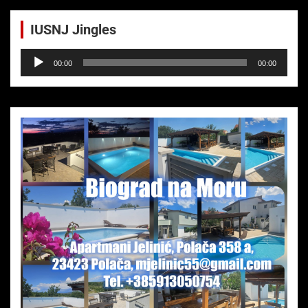
IUSNJ Jingles
Audio-
00:00
00:00
Player