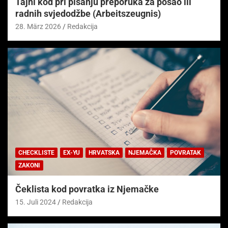
Tajni kod pri pisanju preporuka za posao ili
radnih svjedodžbe (Arbeitszeugnis)
28. März 2026
Redakcija
CHECKLISTE
EX-YU
HRVATSKA
NJEMAČKA
POVRATAK
ZAKONI
Čeklista kod povratka iz Njemačke
15. Juli 2024
Redakcija