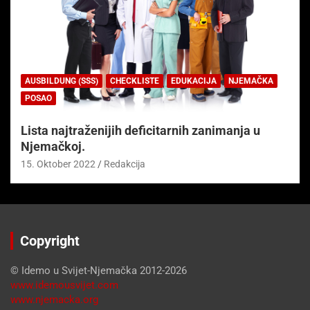
AUSBILDUNG (SSS)
CHECKLISTE
EDUKACIJA
NJEMAČKA
POSAO
Lista najtraženijih deficitarnih zanimanja u
Njemačkoj.
15. Oktober 2022
Redakcija
Copyright
© Idemo u Svijet-Njemačka 2012-2026
www.idemousvijet.com
www.njemacka.org