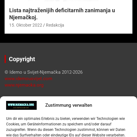
Lista najtraženijih deficitarnih zanimanja u
Njemačkoj.
15. Oktober 2022
Redakcija
Copyright
© Idemo u Svijet-Njemačka 2012-2026
www.idemousvijet.com
www.njemacka.org
Pregled
Zustimmung verwalten
Impressum
Um dir ein optimales Erlebnis zu bieten, verwenden wir Technologien wie
Datenschutzerklärung
Cookies, um Geräteinformationen zu speichern und/oder darauf
Widerufsbelehrung
zuzugreifen. Wenn du diesen Technologien zustimmst, können wir Daten
Oglašavanje / Postavite svoj oglas
wie das Surfverhalten oder eindeutige IDs auf dieser Website verarbeiten.