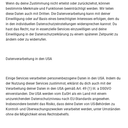
Wenn du deine Zustimmung nicht erteilst oder zurückziehst, können
bestimmte Merkmale und Funktionen beeinträchtigt werden. Wir teilen
Tko je “Idemo u Svijet – Njemačka?
diese Daten auch mit Dritten. Die Datenverarbeitung kann mit deiner
Einwilligung oder auf Basis eines berechtigten Interesses erfolgen, dem du
in den individuellen Datenschutzeinstellungen widersprechen kannst. Du
Pretražite stranicu:
hast das Recht, nur in essenzielle Services einzuwilligen und deine
Einwilligung in der Datenschutzerklärung zu einem späteren Zeitpunkt zu
ändern oder zu widerrufen.
S
e
a
r
Datenverarbeitung in den USA
Kalendar
c
h
AUGUST 2024
Einige Services verarbeiten personenbezogene Daten in den USA. Indem du
der Nutzung dieser Services zustimmst, erklärst du dich auch mit der
M
D
M
D
F
S
S
Verarbeitung deiner Daten in den USA gemäß Art. 49 (1) lit. a DSGVO
einverstanden. Die USA werden vom EuGH als ein Land mit einem
1
2
3
4
unzureichenden Datenschutzniveau nach EU-Standards angesehen.
Insbesondere besteht das Risiko, dass deine Daten von US-Behörden zu
5
6
7
8
9
10
11
Kontroll- und Überwachungszwecken verarbeitet werden, unter Umständen
ohne die Möglichkeit eines Rechtsbehelfs.
12
13
14
15
16
17
18