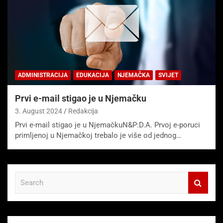
ADMINISTRACIJA
EDUKACIJA
NJEMAČKA
SVIJET
Prvi e-mail stigao je u Njemačku
3. August 2024
Redakcija
Prvi e-mail stigao je u NjemačkuN&P:D.A. Prvoj e-poruci
primljenoj u Njemačkoj trebalo je više od jednog…
S
e
a
r
c