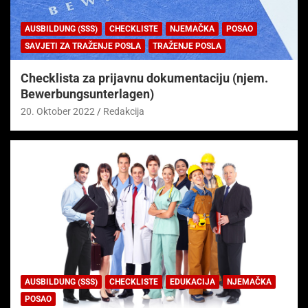
AUSBILDUNG (SSS)
CHECKLISTE
NJEMAČKA
POSAO
SAVJETI ZA TRAŽENJE POSLA
TRAŽENJE POSLA
Checklista za prijavnu dokumentaciju (njem.
Bewerbungsunterlagen)
20. Oktober 2022
Redakcija
AUSBILDUNG (SSS)
CHECKLISTE
EDUKACIJA
NJEMAČKA
POSAO