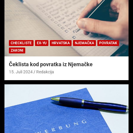
CHECKLISTE
EX-YU
HRVATSKA
NJEMAČKA
POVRATAK
ZAKONI
Čeklista kod povratka iz Njemačke
15. Juli 2024
Redakcija