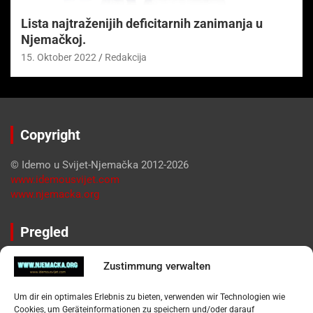
Lista najtraženijih deficitarnih zanimanja u
Njemačkoj.
15. Oktober 2022
Redakcija
Copyright
© Idemo u Svijet-Njemačka 2012-2026
www.idemousvijet.com
www.njemacka.org
Pregled
Impressum
Zustimmung verwalten
Datenschutzerklärung
Widerufsbelehrung
Um dir ein optimales Erlebnis zu bieten, verwenden wir Technologien wie
Oglašavanje / Postavite svoj oglas
Cookies, um Geräteinformationen zu speichern und/oder darauf