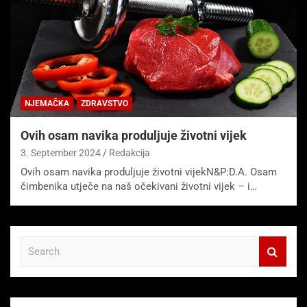
NJEMAČKA
ZDRAVSTVO
Ovih osam navika produljuje životni vijek
3. September 2024
Redakcija
Ovih osam navika produljuje životni vijekN&P:D.A. Osam
čimbenika utječe na naš očekivani životni vijek – i…
S
e
a
r
c