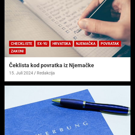
CHECKLISTE
EX-YU
HRVATSKA
NJEMAČKA
POVRATAK
ZAKONI
Čeklista kod povratka iz Njemačke
15. Juli 2024
Redakcija