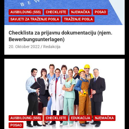
AUSBILDUNG (SSS)
CHECKLISTE
NJEMAČKA
POSAO
SAVJETI ZA TRAŽENJE POSLA
TRAŽENJE POSLA
Checklista za prijavnu dokumentaciju (njem.
Bewerbungsunterlagen)
20. Oktober 2022
Redakcija
AUSBILDUNG (SSS)
CHECKLISTE
EDUKACIJA
NJEMAČKA
POSAO