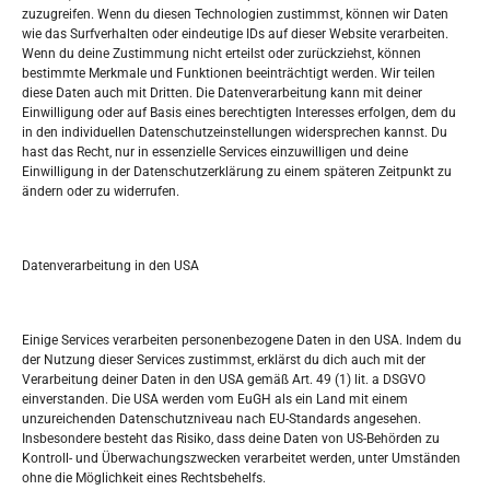
zuzugreifen. Wenn du diesen Technologien zustimmst, können wir Daten
wie das Surfverhalten oder eindeutige IDs auf dieser Website verarbeiten.
Tko je “Idemo u Svijet – Njemačka?
Wenn du deine Zustimmung nicht erteilst oder zurückziehst, können
bestimmte Merkmale und Funktionen beeinträchtigt werden. Wir teilen
diese Daten auch mit Dritten. Die Datenverarbeitung kann mit deiner
Pretražite stranicu:
Einwilligung oder auf Basis eines berechtigten Interesses erfolgen, dem du
in den individuellen Datenschutzeinstellungen widersprechen kannst. Du
hast das Recht, nur in essenzielle Services einzuwilligen und deine
S
Einwilligung in der Datenschutzerklärung zu einem späteren Zeitpunkt zu
e
ändern oder zu widerrufen.
a
r
Kalendar
c
Datenverarbeitung in den USA
h
SEPTEMBER 2024
M
D
M
D
F
S
S
Einige Services verarbeiten personenbezogene Daten in den USA. Indem du
der Nutzung dieser Services zustimmst, erklärst du dich auch mit der
1
Verarbeitung deiner Daten in den USA gemäß Art. 49 (1) lit. a DSGVO
einverstanden. Die USA werden vom EuGH als ein Land mit einem
2
3
4
5
6
7
8
unzureichenden Datenschutzniveau nach EU-Standards angesehen.
Insbesondere besteht das Risiko, dass deine Daten von US-Behörden zu
9
10
11
12
13
14
15
Kontroll- und Überwachungszwecken verarbeitet werden, unter Umständen
ohne die Möglichkeit eines Rechtsbehelfs.