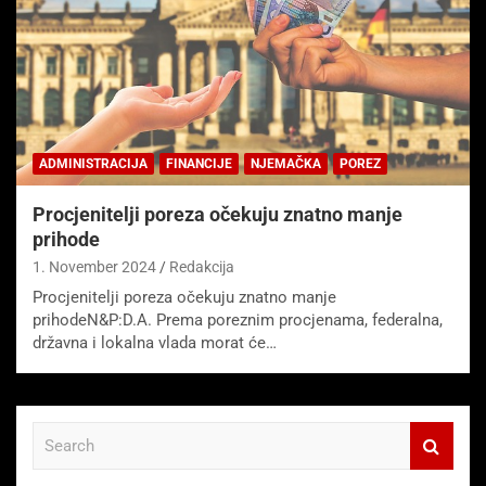
ADMINISTRACIJA
FINANCIJE
NJEMAČKA
POREZ
Procjenitelji poreza očekuju znatno manje
prihode
1. November 2024
Redakcija
Procjenitelji poreza očekuju znatno manje
prihodeN&P:D.A. Prema poreznim procjenama, federalna,
državna i lokalna vlada morat će…
S
e
a