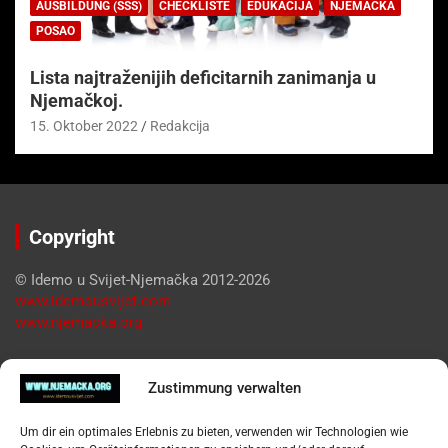
AUSBILDUNG (SSS)
CHECKLISTE
EDUKACIJA
NJEMAČKA
POSAO
Lista najtraženijih deficitarnih zanimanja u
Njemačkoj.
15. Oktober 2022
Redakcija
Copyright
© Idemo u Svijet-Njemačka 2012-2026
www.idemousvijet.com
www.njemacka.org
Pregled
Zustimmung verwalten
Impressum
Um dir ein optimales Erlebnis zu bieten, verwenden wir Technologien wie
Datenschutzerklärung