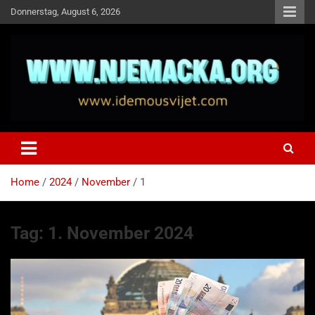
Skip
Donnerstag, August 6, 2026
to
content
NJEMAČKA
Idemo u Svijet-Njemacka!
Home
2024
November
1
Tag:
1. November 2024