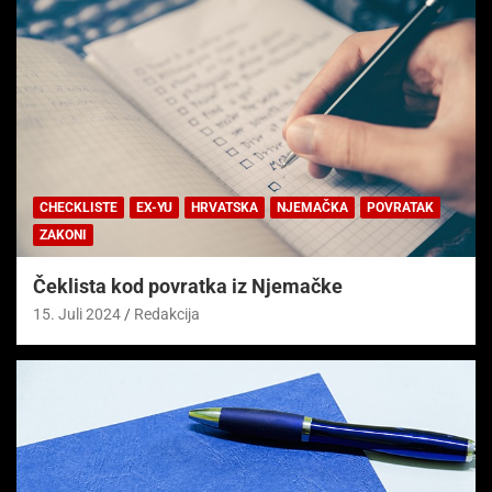
CHECKLISTE
EX-YU
HRVATSKA
NJEMAČKA
POVRATAK
ZAKONI
Čeklista kod povratka iz Njemačke
15. Juli 2024
Redakcija