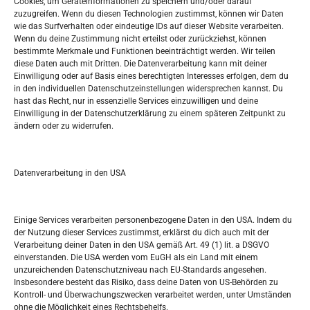
Cookies, um Geräteinformationen zu speichern und/oder darauf
Widerufsbelehrung
zuzugreifen. Wenn du diesen Technologien zustimmst, können wir Daten
Oglašavanje / Postavite svoj oglas
wie das Surfverhalten oder eindeutige IDs auf dieser Website verarbeiten.
Wenn du deine Zustimmung nicht erteilst oder zurückziehst, können
bestimmte Merkmale und Funktionen beeinträchtigt werden. Wir teilen
Tko je “Idemo u Svijet – Njemačka?
diese Daten auch mit Dritten. Die Datenverarbeitung kann mit deiner
Einwilligung oder auf Basis eines berechtigten Interesses erfolgen, dem du
in den individuellen Datenschutzeinstellungen widersprechen kannst. Du
Pretražite stranicu:
hast das Recht, nur in essenzielle Services einzuwilligen und deine
Einwilligung in der Datenschutzerklärung zu einem späteren Zeitpunkt zu
ändern oder zu widerrufen.
S
e
a
r
Datenverarbeitung in den USA
Kalendar
c
h
NOVEMBER 2024
Einige Services verarbeiten personenbezogene Daten in den USA. Indem du
der Nutzung dieser Services zustimmst, erklärst du dich auch mit der
M
D
M
D
F
S
S
Verarbeitung deiner Daten in den USA gemäß Art. 49 (1) lit. a DSGVO
einverstanden. Die USA werden vom EuGH als ein Land mit einem
1
2
3
unzureichenden Datenschutzniveau nach EU-Standards angesehen.
Insbesondere besteht das Risiko, dass deine Daten von US-Behörden zu
4
5
6
7
8
9
10
Kontroll- und Überwachungszwecken verarbeitet werden, unter Umständen
ohne die Möglichkeit eines Rechtsbehelfs.