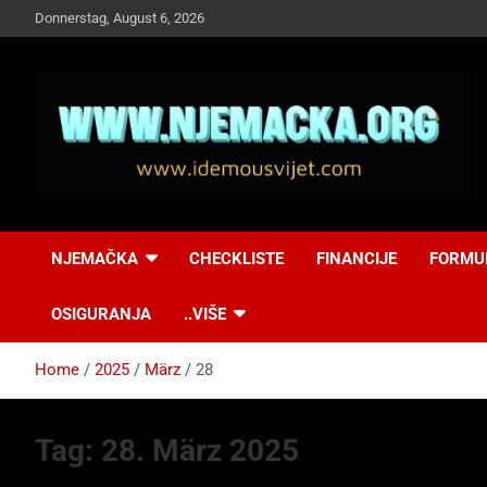
Skip
Donnerstag, August 6, 2026
to
content
NJEMAČKA
Idemo u Svijet-
NJEMAČKA
CHECKLISTE
FINANCIJE
FORMU
Njemacka!
OSIGURANJA
..VIŠE
Home
2025
März
28
Tag:
28. März 2025