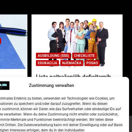
AUSBILDUNG (SSS)
CHECKLISTE
EDUKACIJA
NJEMAČKA
POSAO
Lista najtraženijih deficitarnih
zanimanja u Njemačkoj.
Zustimmung verwalten
)
15. Oktober 2022
Redakcija
ptimales Erlebnis zu bieten, verwenden wir Technologien wie Cookies, um
mationen zu speichern und/oder darauf zuzugreifen. Wenn du diesen
 zustimmst, können wir Daten wie das Surfverhalten oder eindeutige IDs auf
te verarbeiten. Wenn du deine Zustimmung nicht erteilst oder zurückziehst,
mmte Merkmale und Funktionen beeinträchtigt werden. Wir teilen diese
it Dritten. Die Datenverarbeitung kann mit deiner Einwilligung oder auf Basis
tigten Interesses erfolgen, dem du in den individuellen