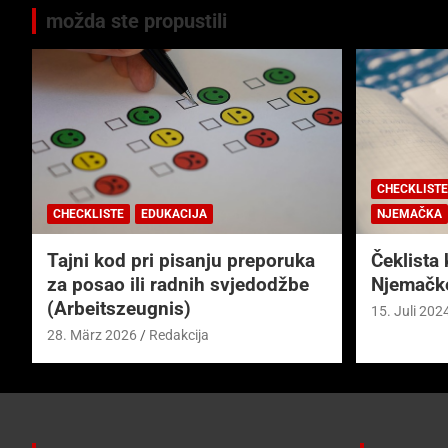
možda ste propustili
CHECKLISTE
CHECKLISTE
EDUKACIJA
NJEMAČKA
Tajni kod pri pisanju preporuka
Čeklista 
za posao ili radnih svjedodžbe
Njemačk
(Arbeitszeugnis)
15. Juli 202
28. März 2026
Redakcija