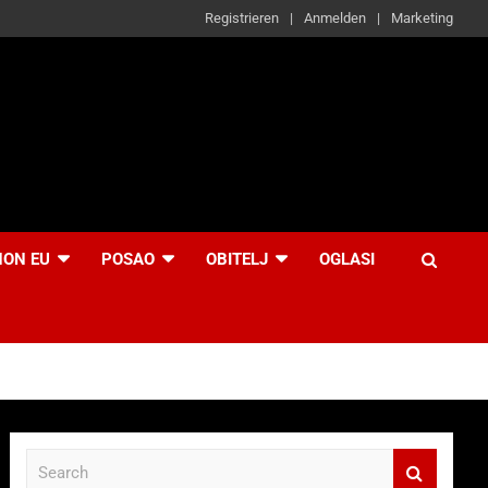
Registrieren
Anmelden
Marketing
NON EU
POSAO
OBITELJ
OGLASI
S
e