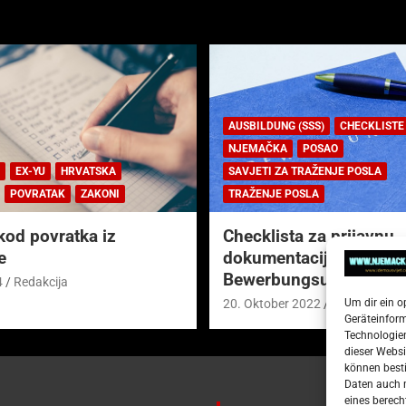
AUSBILDUNG (SSS)
CHECKLISTE
NJEMAČKA
POSAO
EX-YU
HRVATSKA
SAVJETI ZA TRAŽENJE POSLA
POVRATAK
ZAKONI
TRAŽENJE POSLA
kod povratka iz
Checklista za prijavnu
e
dokumentaciju (njem.
Bewerbungsunterlagen
4
Redakcija
Um dir ein o
20. Oktober 2022
Redakcija
Geräteinfor
Technologien
dieser Websi
können besti
Daten auch m
eines berech