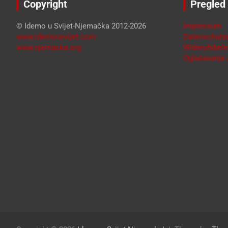
Copyright
Pregled
© Idemo u Svijet-Njemačka 2012-2026
Impressum
www.idemousvijet.com
Datenschutze
www.njemacka.org
Widerufsbele
Oglašavanje /