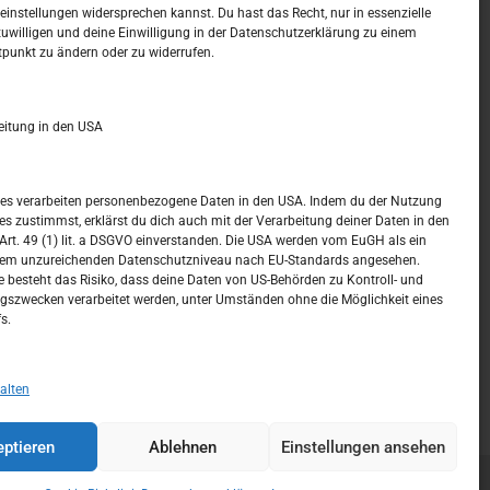
t –
Kalendar
instellungen widersprechen kannst. Du hast das Recht, nur in essenzielle
zuwilligen und deine Einwilligung in der Datenschutzerklärung zu einem
tpunkt zu ändern oder zu widerrufen.
MÄRZ 2025
M
D
M
D
F
S
S
eitung in den USA
1
2
3
4
5
6
7
8
9
ices verarbeiten personenbezogene Daten in den USA. Indem du der Nutzung
ces zustimmst, erklärst du dich auch mit der Verarbeitung deiner Daten in den
10
11
12
13
14
15
16
t. 49 (1) lit. a DSGVO einverstanden. Die USA werden vom EuGH als ein
nem unzureichenden Datenschutzniveau nach EU-Standards angesehen.
17
18
19
20
21
22
23
 besteht das Risiko, dass deine Daten von US-Behörden zu Kontroll- und
szwecken verarbeitet werden, unter Umständen ohne die Möglichkeit eines
24
25
26
27
28
29
30
s.
31
« Feb.
Apr. »
alten
ptieren
Ablehnen
Einstellungen ansehen