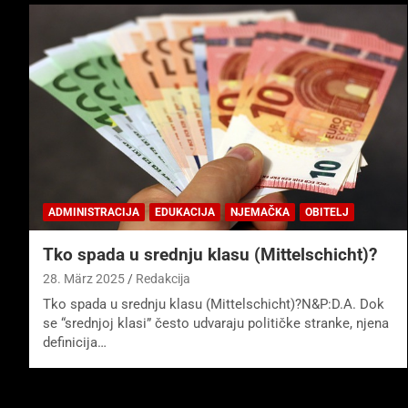
ADMINISTRACIJA
EDUKACIJA
NJEMAČKA
OBITELJ
Tko spada u srednju klasu (Mittelschicht)?
28. März 2025
Redakcija
Tko spada u srednju klasu (Mittelschicht)?N&P:D.A. Dok
se “srednjoj klasi” često udvaraju političke stranke, njena
definicija…