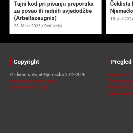
Tajni kod pri pisanju preporuka
Čeklista 
za posao ili radnih svjedodžbe
Njemačk
(Arbeitszeugnis)
15. Juli 202
28. März 2026
Redakcija
Copyright
Pregled
© Idemo u Svijet-Njemačka 2012-2026
Impressum
www.idemousvijet.com
Datenschutze
www.njemacka.org
Widerufsbele
Oglašavanje /