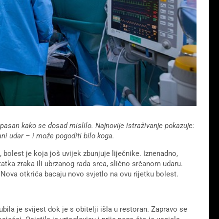
asan kako se dosad mislilo. Najnovije istraživanje pokazuje:
ni udar – i može pogoditi bilo koga.
olest je koja još uvijek zbunjuje liječnike. Iznenadno,
tatka zraka ili ubrzanog rada srca, slično srčanom udaru.
Nova otkrića bacaju novo svjetlo na ovu rijetku bolest.
bila je svijest dok je s obitelji išla u restoran. Zapravo se