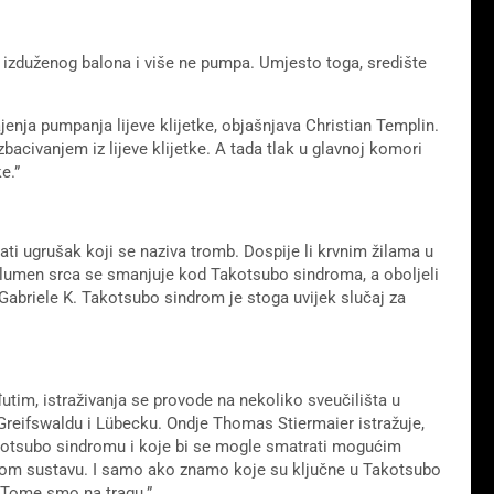
t izduženog balona i više ne pumpa. Umjesto toga, središte
jenja pumpanja lijeve klijetke, objašnjava Christian Templin.
acivanjem iz lijeve klijetke. A tada tlak u glavnoj komori
e.”
ti ugrušak koji se naziva tromb. Dospije li krvnim žilama u
olumen srca se smanjuje kod Takotsubo sindroma, a oboljeli
 Gabriele K. Takotsubo sindrom je stoga uvijek slučaj za
im, istraživanja se provode na nekoliko sveučilišta u
 Greifswaldu i Lübecku. Ondje Thomas Stiermaier istražuje,
akotsubo sindromu i koje bi se mogle smatrati mogućim
škom sustavu. I samo ako znamo koje su ključne u Takotsubo
 Tome smo na tragu.”