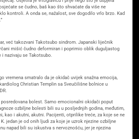
ćaj. Osjetila je vrtoglavicu i prije nego što je uspjela
j, osjećate se čudno, baš kao što shvaćate da više ne
klo kontroli. A onda se, nažalost, sve dogodilo vrlo brzo. Kad
.”
dar, već takozvani Takotsubo sindrom. Japanski liječnik
 srčani mišić čudno deformiran i poprimio oblik duguljastog
 i nazivaju se Takotsubo.
ugo vremena smatralo da je okidač uvijek snažna emocija,
ardiolog Christian Templin sa Sveučilišne bolnice u
NDR.
o posredovana bolest. Samo emocionalni okidači poput
agnoze ozbiljne bolesti bili su u posljednjih godina, međutim,
, kao i akutni, akutni. Pacijenti, otprilike treće, za koje se ne
K. jedan je od onih ljudi za koje je uzrok njezine ozbiljne
u napad bili su iskustva s nervoznošću, jer je njezina