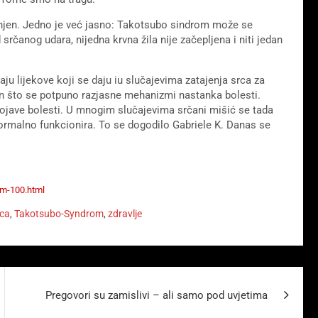
jašnjen. Jedno je već jasno: Takotsubo sindrom može se
d srčanog udara, nijedna krvna žila nije začepljena i niti jedan
ju lijekove koji se daju iu slučajevima zatajenja srca za
kon što se potpuno razjasne mehanizmi nastanka bolesti.
pojave bolesti. U mnogim slučajevima srčani mišić se tada
rmalno funkcionira. To se dogodilo Gabriele K. Danas se
om-100.html
rca
,
Takotsubo-Syndrom
,
zdravlje
Pregovori su zamislivi – ali samo pod uvjetima