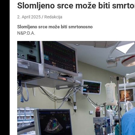
Slomljeno srce može biti smrt
2. April 2025
Redakcija
Slomljeno srce može biti smrtonosno
N&P:D.A.