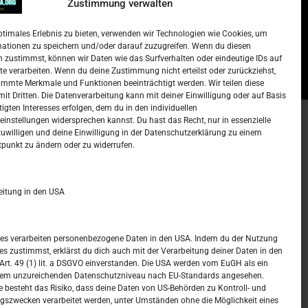
Zustimmung verwalten
Lista najtraženijih deficitarnih
zanimanja u Njemačkoj.
ptimales Erlebnis zu bieten, verwenden wir Technologien wie Cookies, um
)
15. Oktober 2022
Redakcija
mationen zu speichern und/oder darauf zuzugreifen. Wenn du diesen
 zustimmst, können wir Daten wie das Surfverhalten oder eindeutige IDs auf
te verarbeiten. Wenn du deine Zustimmung nicht erteilst oder zurückziehst,
mmte Merkmale und Funktionen beeinträchtigt werden. Wir teilen diese
it Dritten. Die Datenverarbeitung kann mit deiner Einwilligung oder auf Basis
tigten Interesses erfolgen, dem du in den individuellen
instellungen widersprechen kannst. Du hast das Recht, nur in essenzielle
zuwilligen und deine Einwilligung in der Datenschutzerklärung zu einem
t –
Kalendar
tpunkt zu ändern oder zu widerrufen.
APRIL 2025
eitung in den USA
M
D
M
D
F
S
S
1
2
3
4
5
6
ices verarbeiten personenbezogene Daten in den USA. Indem du der Nutzung
ces zustimmst, erklärst du dich auch mit der Verarbeitung deiner Daten in den
7
8
9
10
11
12
13
t. 49 (1) lit. a DSGVO einverstanden. Die USA werden vom EuGH als ein
nem unzureichenden Datenschutzniveau nach EU-Standards angesehen.
14
15
16
17
18
19
20
 besteht das Risiko, dass deine Daten von US-Behörden zu Kontroll- und
szwecken verarbeitet werden, unter Umständen ohne die Möglichkeit eines
21
22
23
24
25
26
27