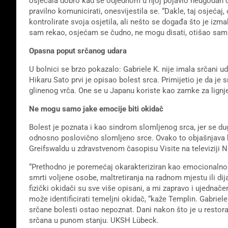
osjećala dobro kad se odjednom u njoj pojavio neugodan osje
pravilno komunicirati, onesvijestila se. “Dakle, taj osjeća
kontrolirate svoja osjetila, ali nešto se događa što je izma
sam rekao, osjećam se čudno, ne mogu disati, otišao sam
Opasna poput srčanog udara
U bolnici se brzo pokazalo: Gabriele K. nije imala srčani u
Hikaru Sato prvi je opisao bolest srca. Primijetio je da je
glinenog vrča. One se u Japanu koriste kao zamke za lignje
Ne mogu samo jake emocije biti okidač
Bolest je poznata i kao sindrom slomljenog srca, jer se d
odnosno poslovično slomljeno srce. Ovako to objašnjava k
Greifswaldu u zdravstvenom časopisu Visite na televiziji 
“Prethodno je poremećaj okarakteriziran kao emocionaln
smrti voljene osobe, maltretiranja na radnom mjestu ili dij
fizički okidači su sve više opisani, a mi zapravo i ujednačeni
može identificirati temeljni okidač, “kaže Templin. Gabriele 
srčane bolesti ostao nepoznat. Dani nakon što je u restoran
srčana u punom stanju. UKSH Lübeck.