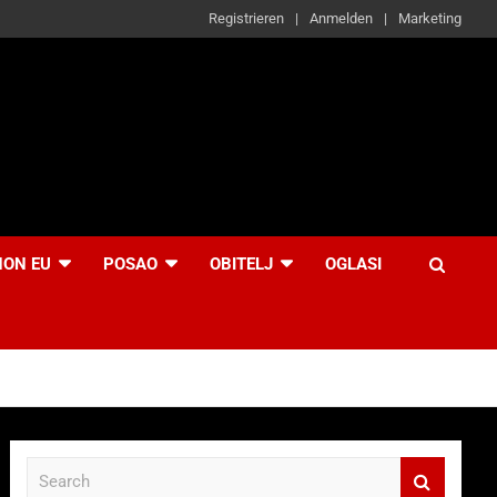
Registrieren
Anmelden
Marketing
NON EU
POSAO
OBITELJ
OGLASI
S
e