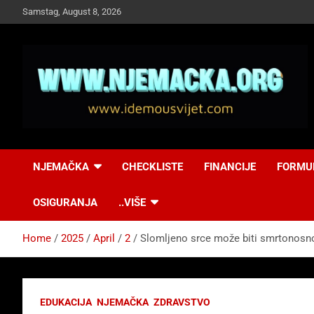
Skip
Samstag, August 8, 2026
to
content
NJEMAČKA
Idemo u Svijet-
NJEMAČKA
CHECKLISTE
FINANCIJE
FORMU
Njemacka!
OSIGURANJA
..VIŠE
Home
2025
April
2
Slomljeno srce može biti smrtonosn
EDUKACIJA
NJEMAČKA
ZDRAVSTVO