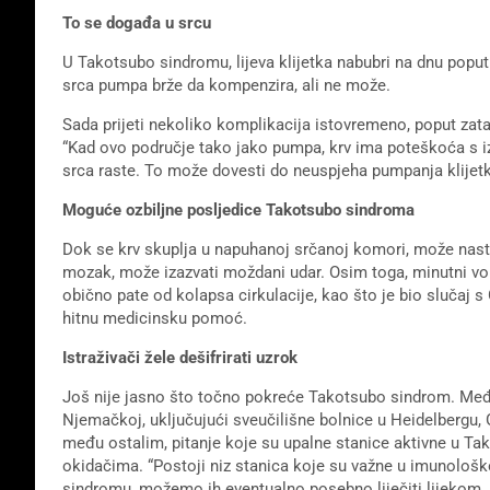
To se događa u srcu
U Takotsubo sindromu, lijeva klijetka nabubri na dnu popu
srca pumpa brže da kompenzira, ali ne može.
Sada prijeti nekoliko komplikacija istovremeno, poput zata
“Kad ovo područje tako jako pumpa, krv ima poteškoća s izb
srca raste. To može dovesti do neuspjeha pumpanja klijetk
Moguće ozbiljne posljedice Takotsubo sindroma
Dok se krv skuplja u napuhanoj srčanoj komori, može nasta
mozak, može izazvati moždani udar. Osim toga, minutni v
obično pate od kolapsa cirkulacije, kao što je bio slučaj s
hitnu medicinsku pomoć.
Istraživači žele dešifrirati uzrok
Još nije jasno što točno pokreće Takotsubo sindrom. Međut
Njemačkoj, uključujući sveučilišne bolnice u Heidelbergu,
među ostalim, pitanje koje su upalne stanice aktivne u T
okidačima. “Postoji niz stanica koje su važne u imunolo
sindromu, možemo ih eventualno posebno liječiti lijekom.