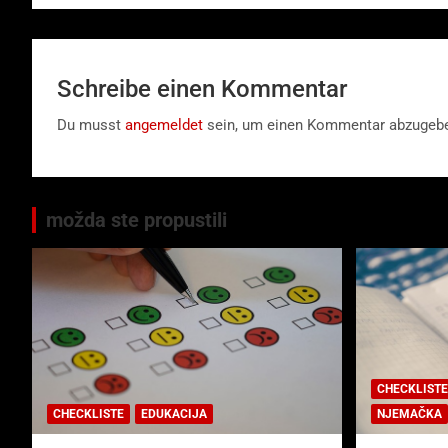
Schreibe einen Kommentar
Du musst
angemeldet
sein, um einen Kommentar abzugeb
možda ste propustili
CHECKLISTE
CHECKLISTE
EDUKACIJA
NJEMAČKA