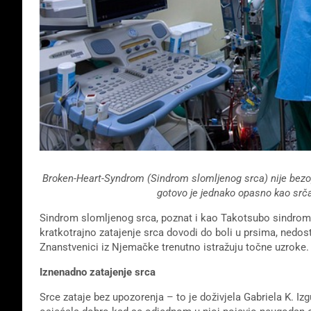
Broken-Heart-Syndrom (Sindrom slomljenog srca) nije bezop
gotovo je jednako opasno kao srča
Sindrom slomljenog srca, poznat i kao Takotsubo sindrom, b
kratkotrajno zatajenje srca dovodi do boli u prsima, nedos
Znanstvenici iz Njemačke trenutno istražuju točne uzroke. 
Iznenadno zatajenje srca
Srce zataje bez upozorenja – to je doživjela Gabriela K. Izgu