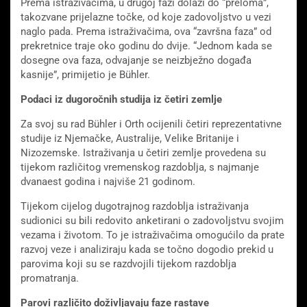
Prema istraživačima, u drugoj fazi dolazi do “preloma”,
takozvane prijelazne točke, od koje zadovoljstvo u vezi
naglo pada. Prema istraživačima, ova “završna faza” od
prekretnice traje oko godinu do dvije. “Jednom kada se
dosegne ova faza, odvajanje se neizbježno događa
kasnije”, primijetio je Bühler.
Podaci iz dugoročnih studija iz četiri zemlje
Za svoj su rad Bühler i Orth ocijenili četiri reprezentativne
studije iz Njemačke, Australije, Velike Britanije i
Nizozemske. Istraživanja u četiri zemlje provedena su
tijekom različitog vremenskog razdoblja, s najmanje
dvanaest godina i najviše 21 godinom.
Tijekom cijelog dugotrajnog razdoblja istraživanja
sudionici su bili redovito anketirani o zadovoljstvu svojim
vezama i životom. To je istraživačima omogućilo da prate
razvoj veze i analiziraju kada se točno dogodio prekid u
parovima koji su se razdvojili tijekom razdoblja
promatranja.
Parovi različito doživljavaju faze rastave