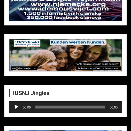
IUSNJ Jingles
Audio-
00:00
00:00
Player