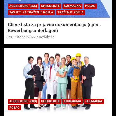
AUSBILDUNG (SSS)
CHECKLISTE
NJEMAČKA
POSAO
SAVJETI ZA TRAŽENJE POSLA
TRAŽENJE POSLA
Checklista za prijavnu dokumentaciju (njem.
Bewerbungsunterlagen)
20. Oktober 2022
Redakcija
AUSBILDUNG (SSS)
CHECKLISTE
EDUKACIJA
NJEMAČKA
POSAO