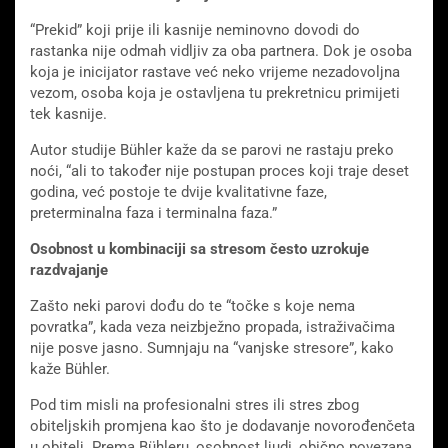
“Prekid” koji prije ili kasnije neminovno dovodi do
rastanka nije odmah vidljiv za oba partnera. Dok je osoba
koja je inicijator rastave već neko vrijeme nezadovoljna
vezom, osoba koja je ostavljena tu prekretnicu primijeti
tek kasnije.
Autor studije Bühler kaže da se parovi ne rastaju preko
noći, “ali to također nije postupan proces koji traje deset
godina, već postoje te dvije kvalitativne faze,
preterminalna faza i terminalna faza.”
Osobnost u kombinaciji sa stresom često uzrokuje
razdvajanje
Zašto neki parovi dođu do te “točke s koje nema
povratka”, kada veza neizbježno propada, istraživačima
nije posve jasno. Sumnjaju na “vanjske stresore”, kako
kaže Bühler.
Pod tim misli na profesionalni stres ili stres zbog
obiteljskih promjena kao što je dodavanje novorođenčeta
u obitelj. Prema Bühleru, osobnost ljudi, obično povezana