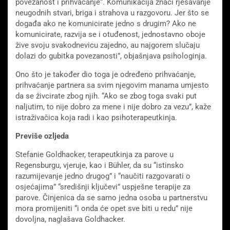
povezanost i prihvaćanje“. Komunikacija znači rješavanje
neugodnih stvari, briga i strahova u razgovoru. Jer što se
događa ako ne komunicirate jedno s drugim? Ako ne
komunicirate, razvija se i otuđenost, jednostavno oboje
žive svoju svakodnevicu zajedno, au najgorem slučaju
dolazi do gubitka povezanosti”, objašnjava psihologinja.
Ono što je također dio toga je određeno prihvaćanje,
prihvaćanje partnera sa svim njegovim manama umjesto
da se živcirate zbog njih. “Ako se zbog toga svaki put
naljutim, to nije dobro za mene i nije dobro za vezu”, kaže
istraživačica koja radi i kao psihoterapeutkinja.
Previše ozljeda
Stefanie Goldhacker, terapeutkinja za parove u
Regensburgu, vjeruje, kao i Bühler, da su “istinsko
razumijevanje jedno drugog” i “naučiti razgovarati o
osjećajima” “središnji ključevi” uspješne terapije za
parove. Činjenica da se samo jedna osoba u partnerstvu
mora promijeniti “i onda će opet sve biti u redu” nije
dovoljna, naglašava Goldhacker.