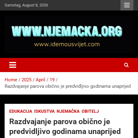
Skip
Samstag, August 8, 2026
to
content
NJEMAČKA
Idemo u Svijet-Njemacka!
Home
2025
April
19
Razdvajanje parova obično je predvidljivo godinama unaprijed
EDUKACIJA
ISKUSTVA
NJEMAČKA
OBITELJ
Razdvajanje parova obično je
predvidljivo godinama unaprijed