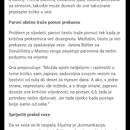
sa stresom, također može dovesti do ove takozvane
prijelazne točke u vezi.
Parovi obično traže pomoć prekasno
Problem je sljedeći: parovi često traže pomoć tek kada je
kritična prekretnica već dosegnuta. Međutim, često je već
prekasno za spašavanje veze. Janina Bühler sa
Sveučilišta u Mainzu stoga savjetuje parovima da nešto
poduzmu na vrijeme.
Ona preporučuje: “Možda sjesti nedjeljom i razmisliti o
tome koliko sam zapravo zadovoljna svojom vezom na
ljestvici od nula do deset za mjesec dana. A ako, s jedne
strane, neprestano ide nizbrdo, a s druge strane, zapravo
doseže ove kritične vrijednosti, na primjer, 6,5, tada je
potrebno nešto djelovati. Jer tada rijetko kada postaje
bolje samo od sebe.”
Spriječiti prekid veze
Da se veza ne bi raspala, ključna je „komunikacija,