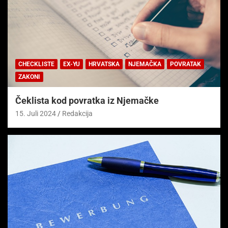
CHECKLISTE
EX-YU
HRVATSKA
NJEMAČKA
POVRATAK
ZAKONI
Čeklista kod povratka iz Njemačke
15. Juli 2024
Redakcija