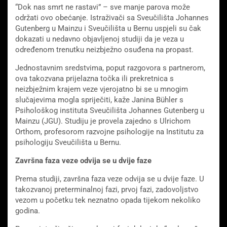
“Dok nas smrt ne rastavi” – sve manje parova može
održati ovo obećanje. Istraživači sa Sveučilišta Johannes
Gutenberg u Mainzu i Sveučilišta u Bernu uspjeli su čak
dokazati u nedavno objavljenoj studiji da je veza u
određenom trenutku neizbježno osuđena na propast.
Jednostavnim sredstvima, poput razgovora s partnerom,
ova takozvana prijelazna točka ili prekretnica s
neizbježnim krajem veze vjerojatno bi se u mnogim
slučajevima mogla spriječiti, kaže Janina Bühler s
Psihološkog instituta Sveučilišta Johannes Gutenberg u
Mainzu (JGU). Studiju je provela zajedno s Ulrichom
Orthom, profesorom razvojne psihologije na Institutu za
psihologiju Sveučilišta u Bernu.
Završna faza veze odvija se u dvije faze
Prema studiji, završna faza veze odvija se u dvije faze. U
takozvanoj preterminalnoj fazi, prvoj fazi, zadovoljstvo
vezom u početku tek neznatno opada tijekom nekoliko
godina.