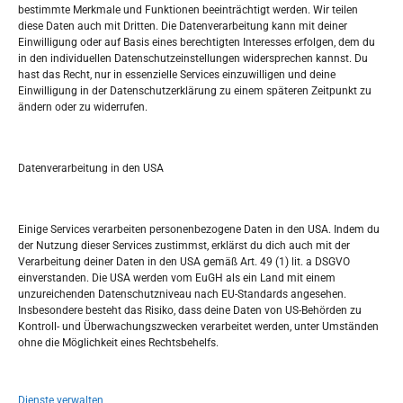
bestimmte Merkmale und Funktionen beeinträchtigt werden. Wir teilen
Tko je “Idemo u Svijet – Njemačka?
diese Daten auch mit Dritten. Die Datenverarbeitung kann mit deiner
Einwilligung oder auf Basis eines berechtigten Interesses erfolgen, dem du
in den individuellen Datenschutzeinstellungen widersprechen kannst. Du
Pretražite stranicu:
hast das Recht, nur in essenzielle Services einzuwilligen und deine
Einwilligung in der Datenschutzerklärung zu einem späteren Zeitpunkt zu
ändern oder zu widerrufen.
S
e
a
r
Datenverarbeitung in den USA
Kalendar
c
h
APRIL 2025
Einige Services verarbeiten personenbezogene Daten in den USA. Indem du
der Nutzung dieser Services zustimmst, erklärst du dich auch mit der
M
D
M
D
F
S
S
Verarbeitung deiner Daten in den USA gemäß Art. 49 (1) lit. a DSGVO
einverstanden. Die USA werden vom EuGH als ein Land mit einem
1
2
3
4
5
6
unzureichenden Datenschutzniveau nach EU-Standards angesehen.
Insbesondere besteht das Risiko, dass deine Daten von US-Behörden zu
7
8
9
10
11
12
13
Kontroll- und Überwachungszwecken verarbeitet werden, unter Umständen
ohne die Möglichkeit eines Rechtsbehelfs.
14
15
16
17
18
19
20
21
22
23
24
25
26
27
Dienste verwalten