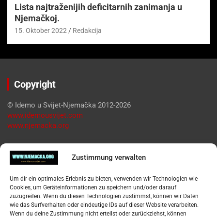
Lista najtraženijih deficitarnih zanimanja u
Njemačkoj.
15. Oktober 2022
Redakcija
Copyright
© Idemo u Svijet-Njemačka 2012-2026
www.idemousvijet.com
www.njemacka.org
Pregled
Zustimmung verwalten
Impressum
Um dir ein optimales Erlebnis zu bieten, verwenden wir Technologien wie
Datenschutzerklärung
Cookies, um Geräteinformationen zu speichern und/oder darauf
Widerufsbelehrung
zuzugreifen. Wenn du diesen Technologien zustimmst, können wir Daten
Oglašavanje / Postavite svoj oglas
wie das Surfverhalten oder eindeutige IDs auf dieser Website verarbeiten.
Wenn du deine Zustimmung nicht erteilst oder zurückziehst, können