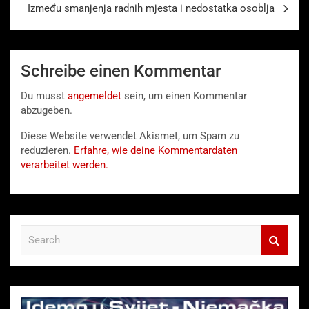
Između smanjenja radnih mjesta i nedostatka osoblja
Schreibe einen Kommentar
Du musst
angemeldet
sein, um einen Kommentar
abzugeben.
Diese Website verwendet Akismet, um Spam zu
reduzieren.
Erfahre, wie deine Kommentardaten
verarbeitet werden.
S
e
a
r
c
h