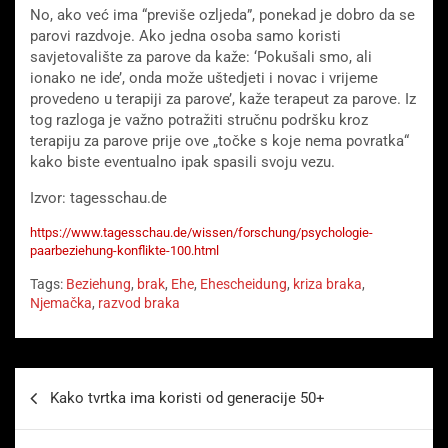
No, ako već ima “previše ozljeda”, ponekad je dobro da se
parovi razdvoje. Ako jedna osoba samo koristi
savjetovalište za parove da kaže: ‘Pokušali smo, ali
ionako ne ide’, onda može uštedjeti i novac i vrijeme
provedeno u terapiji za parove’, kaže terapeut za parove. Iz
tog razloga je važno potražiti stručnu podršku kroz
terapiju za parove prije ove „točke s koje nema povratka“
kako biste eventualno ipak spasili svoju vezu.
Izvor: tagesschau.de
https://www.tagesschau.de/wissen/forschung/psychologie-
paarbeziehung-konflikte-100.html
Tags:
Beziehung
,
brak
,
Ehe
,
Ehescheidung
,
kriza braka
,
Njemačka
,
razvod braka
Beitragsnavigation
Kako tvrtka ima koristi od generacije 50+