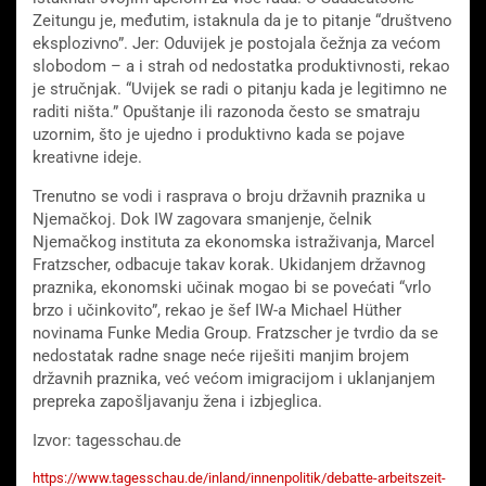
Zeitungu je, međutim, istaknula da je to pitanje “društveno
eksplozivno”. Jer: Oduvijek je postojala čežnja za većom
slobodom – a i strah od nedostatka produktivnosti, rekao
je stručnjak. “Uvijek se radi o pitanju kada je legitimno ne
raditi ništa.” Opuštanje ili razonoda često se smatraju
uzornim, što je ujedno i produktivno kada se pojave
kreativne ideje.
Trenutno se vodi i rasprava o broju državnih praznika u
Njemačkoj. Dok IW zagovara smanjenje, čelnik
Njemačkog instituta za ekonomska istraživanja, Marcel
Fratzscher, odbacuje takav korak. Ukidanjem državnog
praznika, ekonomski učinak mogao bi se povećati “vrlo
brzo i učinkovito”, rekao je šef IW-a Michael Hüther
novinama Funke Media Group. Fratzscher je tvrdio da se
nedostatak radne snage neće riješiti manjim brojem
državnih praznika, već većom imigracijom i uklanjanjem
prepreka zapošljavanju žena i izbjeglica.
Izvor: tagesschau.de
https://www.tagesschau.de/inland/innenpolitik/debatte-arbeitszeit-