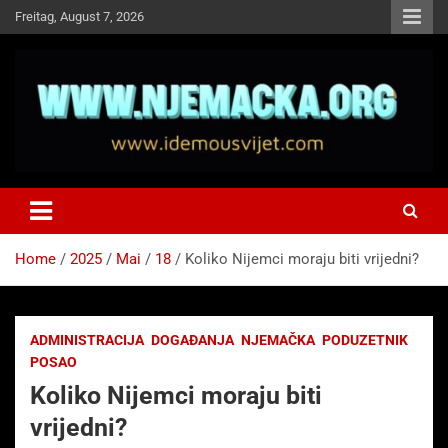
Skip
Freitag, August 7, 2026
to
content
NJEMAČKA
Idemo u Svijet-Njemacka!
Home
2025
Mai
18
Koliko Nijemci moraju biti vrijedni?
ADMINISTRACIJA
DOGAĐANJA
NJEMAČKA
PODUZETNIK
POSAO
Koliko Nijemci moraju biti
vrijedni?