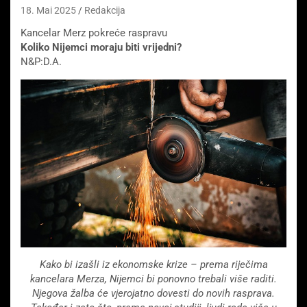
18. Mai 2025
Redakcija
Kancelar Merz pokreće raspravu
Koliko Nijemci moraju biti vrijedni?
N&P:D.A.
Kako bi izašli iz ekonomske krize – prema riječima
kancelara Merza, Nijemci bi ponovno trebali više raditi.
Njegova žalba će vjerojatno dovesti do novih rasprava.