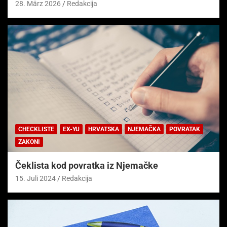
28. März 2026
Redakcija
CHECKLISTE
EX-YU
HRVATSKA
NJEMAČKA
POVRATAK
ZAKONI
Čeklista kod povratka iz Njemačke
15. Juli 2024
Redakcija