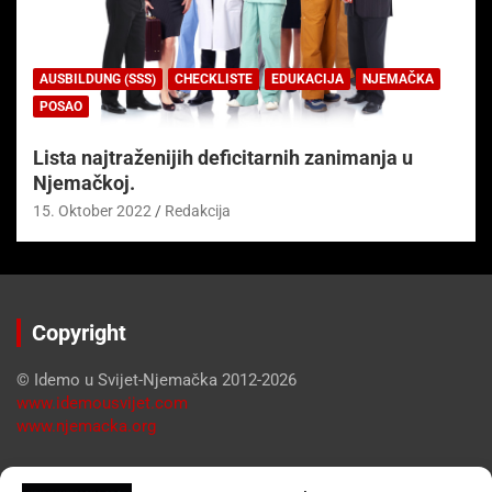
AUSBILDUNG (SSS)
CHECKLISTE
EDUKACIJA
NJEMAČKA
POSAO
Lista najtraženijih deficitarnih zanimanja u
Njemačkoj.
15. Oktober 2022
Redakcija
Copyright
© Idemo u Svijet-Njemačka 2012-2026
www.idemousvijet.com
www.njemacka.org
Pregled