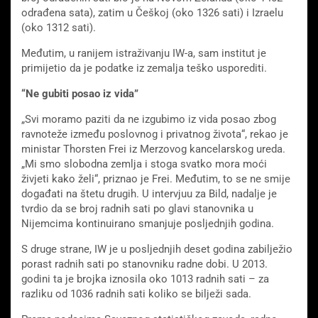
odrađena sata), zatim u Češkoj (oko 1326 sati) i Izraelu
(oko 1312 sati).
Međutim, u ranijem istraživanju IW-a, sam institut je
primijetio da je podatke iz zemalja teško usporediti.
“Ne gubiti posao iz vida”
„Svi moramo paziti da ne izgubimo iz vida posao zbog
ravnoteže između poslovnog i privatnog života“, rekao je
ministar Thorsten Frei iz Merzovog kancelarskog ureda.
„Mi smo slobodna zemlja i stoga svatko mora moći
živjeti kako želi“, priznao je Frei. Međutim, to se ne smije
događati na štetu drugih. U intervjuu za Bild, nadalje je
tvrdio da se broj radnih sati po glavi stanovnika u
Nijemcima kontinuirano smanjuje posljednjih godina.
S druge strane, IW je u posljednjih deset godina zabilježio
porast radnih sati po stanovniku radne dobi. U 2013.
godini ta je brojka iznosila oko 1013 radnih sati – za
razliku od 1036 radnih sati koliko se bilježi sada.