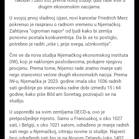
Također i zato što, prema novoj studiji, ljudi rade više u
drugim ekonomskim nacijama.
U svojoj prvoj vladinoj izjavi, novi kancelar Friedrich Merz
pokrenuo je raspravu o radnom vremenu u Njemačkoj.
Zahtijeva “ogroman napor” od ljudi kako bi zemlja
ponovno postala konkurentnija. Da bi se to postiglo,
potrebno je raditi „više i, prije svega, učinkovitije“.
Čini se da nova studija Njemačkog ekonomskog instituta
(IW), koji je naklonjen poslodavcima, podupire njegovu
procjenu. Prema tome, Nijemci rade znatno manje sati
nego stanovnici većine drugih ekonomskih nacija. Prema
IW-u, Njemačka je 2023. godine imala oko 1036 radnih
sati godišnje po stanovniku radne dobi između 15 i 64
godine, kako piše Bild am Sonntag, pozivajući se na
studiju.
U usporedbi sa svim zemljama OECD-a, ovo je
pretposljednje mjesto. Samo u Francuskoj, s oko 1027
sati, i Belgiji, s oko 1021 satom, odrađeno je manje radnih
sati nego u Njemačkoj, citiraju novine iz studije. Najveći
broj odrađenih sati bio je na Novom Zelandu (oko 1402