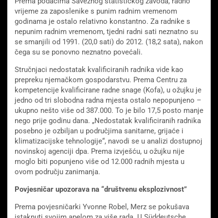
Prema podacima Saveznog statističkog zavoda, radno
vrijeme za zaposlenike s punim radnim vremenom
godinama je ostalo relativno konstantno. Za radnike s
nepunim radnim vremenom, tjedni radni sati neznatno su
se smanjili od 1991. (20,0 sati) do 2012. (18,2 sata), nakon
čega su se ponovno neznatno povećali.
Stručnjaci nedostatak kvalificiranih radnika vide kao
prepreku njemačkom gospodarstvu. Prema Centru za
kompetencije kvalificirane radne snage (Kofa), u ožujku je
jedno od tri slobodna radna mjesta ostalo nepopunjeno –
ukupno nešto više od 387.000. To je bilo 17,5 posto manje
nego prije godinu dana. „Nedostatak kvalificiranih radnika
posebno je ozbiljan u područjima sanitarne, grijaće i
klimatizacijske tehnologije“, navodi se u analizi dostupnoj
novinskoj agenciji dpa. Prema izvješću, u ožujku nije
moglo biti popunjeno više od 12.000 radnih mjesta u
ovom području zanimanja.
Povjesničar upozorava na “društvenu eksplozivnost”
Prema povjesničarki Yvonne Robel, Merz se pokušava
istaknuti svojim apelom za više rada. U Süddeutsche