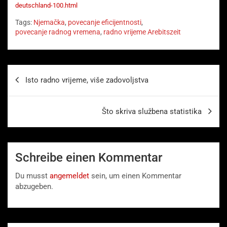
deutschland-100.html
Tags:
Njemačka
,
povecanje eficijentnosti
,
povecanje radnog vremena
,
radno vrijeme Arebitszeit
Beitragsnavigation
Isto radno vrijeme, više zadovoljstva
Što skriva službena statistika
Schreibe einen Kommentar
Du musst
angemeldet
sein, um einen Kommentar
abzugeben.