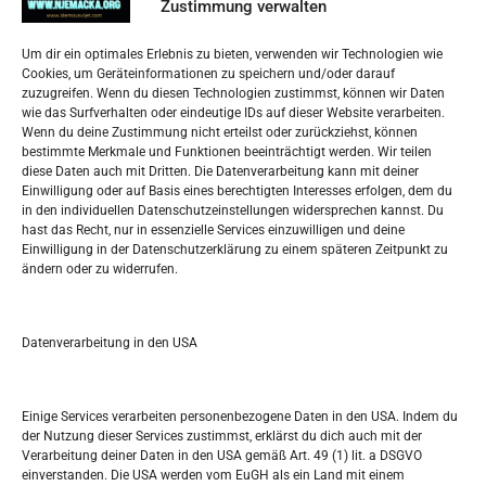
Zustimmung verwalten
Impressum
Um dir ein optimales Erlebnis zu bieten, verwenden wir Technologien wie
Datenschutzerklärung
Cookies, um Geräteinformationen zu speichern und/oder darauf
Widerufsbelehrung
zuzugreifen. Wenn du diesen Technologien zustimmst, können wir Daten
Oglašavanje / Postavite svoj oglas
wie das Surfverhalten oder eindeutige IDs auf dieser Website verarbeiten.
Wenn du deine Zustimmung nicht erteilst oder zurückziehst, können
bestimmte Merkmale und Funktionen beeinträchtigt werden. Wir teilen
Tko je “Idemo u Svijet – Njemačka?
diese Daten auch mit Dritten. Die Datenverarbeitung kann mit deiner
Einwilligung oder auf Basis eines berechtigten Interesses erfolgen, dem du
in den individuellen Datenschutzeinstellungen widersprechen kannst. Du
Pretražite stranicu:
hast das Recht, nur in essenzielle Services einzuwilligen und deine
Einwilligung in der Datenschutzerklärung zu einem späteren Zeitpunkt zu
ändern oder zu widerrufen.
S
e
a
r
Datenverarbeitung in den USA
Kalendar
c
h
MAI 2025
Einige Services verarbeiten personenbezogene Daten in den USA. Indem du
der Nutzung dieser Services zustimmst, erklärst du dich auch mit der
M
D
M
D
F
S
S
Verarbeitung deiner Daten in den USA gemäß Art. 49 (1) lit. a DSGVO
einverstanden. Die USA werden vom EuGH als ein Land mit einem