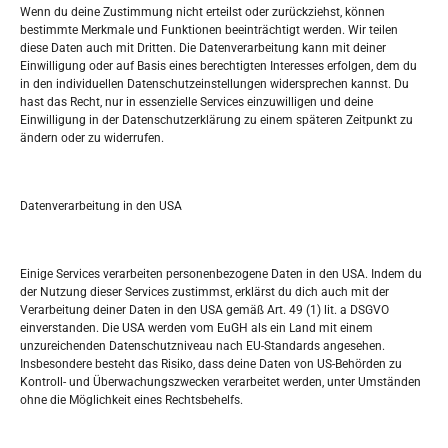
Wenn du deine Zustimmung nicht erteilst oder zurückziehst, können
bestimmte Merkmale und Funktionen beeinträchtigt werden. Wir teilen
Tko je “Idemo u Svijet – Njemačka?
diese Daten auch mit Dritten. Die Datenverarbeitung kann mit deiner
Einwilligung oder auf Basis eines berechtigten Interesses erfolgen, dem du
in den individuellen Datenschutzeinstellungen widersprechen kannst. Du
Pretražite stranicu:
hast das Recht, nur in essenzielle Services einzuwilligen und deine
Einwilligung in der Datenschutzerklärung zu einem späteren Zeitpunkt zu
ändern oder zu widerrufen.
S
e
a
r
Datenverarbeitung in den USA
Kalendar
c
h
JULI 2025
Einige Services verarbeiten personenbezogene Daten in den USA. Indem du
der Nutzung dieser Services zustimmst, erklärst du dich auch mit der
M
D
M
D
F
S
S
Verarbeitung deiner Daten in den USA gemäß Art. 49 (1) lit. a DSGVO
einverstanden. Die USA werden vom EuGH als ein Land mit einem
1
2
3
4
5
6
unzureichenden Datenschutzniveau nach EU-Standards angesehen.
Insbesondere besteht das Risiko, dass deine Daten von US-Behörden zu
7
8
9
10
11
12
13
Kontroll- und Überwachungszwecken verarbeitet werden, unter Umständen
ohne die Möglichkeit eines Rechtsbehelfs.
14
15
16
17
18
19
20