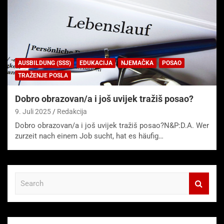
AUSBILDUNG (SSS)
EDUKACIJA
NJEMAČKA
POSAO
TRAŽENJE POSLA
Dobro obrazovan/a i još uvijek tražiš posao?
9. Juli 2025
Redakcija
Dobro obrazovan/a i još uvijek tražiš posao?N&P:D.A. Wer
zurzeit nach einem Job sucht, hat es häufig…
S
e
a
r
c