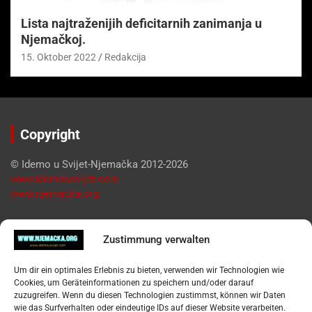
Lista najtraženijih deficitarnih zanimanja u
Njemačkoj.
15. Oktober 2022
Redakcija
Copyright
© Idemo u Svijet-Njemačka 2012-2026
www.idemousvijet.com
www.njemacka.org
Pregled
Zustimmung verwalten
Impressum
Um dir ein optimales Erlebnis zu bieten, verwenden wir Technologien wie
Datenschutzerklärung
Cookies, um Geräteinformationen zu speichern und/oder darauf
Widerufsbelehrung
zuzugreifen. Wenn du diesen Technologien zustimmst, können wir Daten
Oglašavanje / Postavite svoj oglas
wie das Surfverhalten oder eindeutige IDs auf dieser Website verarbeiten.