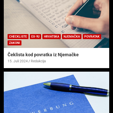
CHECKLISTE
EX-YU
HRVATSKA
NJEMAČKA
POVRATAK
ZAKONI
Čeklista kod povratka iz Njemačke
15. Juli 2024
Redakcija