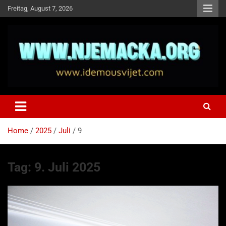
Skip
Freitag, August 7, 2026
to
content
NJEMAČKA
Idemo u Svijet-Njemacka!
Home
2025
Juli
9
Tag:
9. Juli 2025