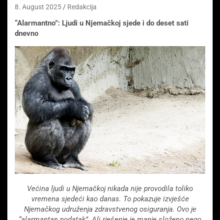
8. August 2025
Redakcija
“Alarmantno”: Ljudi u Njemačkoj sjede i do deset sati
dnevno
Većina ljudi u Njemačkoj nikada nije provodila toliko
vremena sjedeći kao danas. To pokazuje izvješće
Njemačkog udruženja zdravstvenog osiguranja. Ovo je
“alarmantan podatak”. Ali rješenje je manje složeno nego