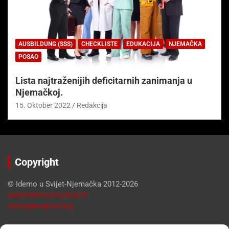
AUSBILDUNG (SSS)
CHECKLISTE
EDUKACIJA
NJEMAČKA
POSAO
Lista najtraženijih deficitarnih zanimanja u
Njemačkoj.
15. Oktober 2022
Redakcija
Copyright
© Idemo u Svijet-Njemačka 2012-2026
www.idemousvijet.com
www.njemacka.org