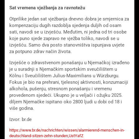
Sat vremena vježbanja za ravnotežu
Otprilike jedan sat vježbanja dnevno dobra je smjernica za
kompenzaciju dugih razdoblja sjedenja duljih od osam
sati, navodi se u izvješću. Međutim, ni jedna od tri osobe
koje puno sjede zapravo ne vježba toliko, navodi se u
izvješću. Samo dva posto stanovništva ispunjava uvjete
za potpuno zdrav način života.
Izvješće o zdravstvenom ponašanju u Njemačkoj izrađeno
je u suradnji s Njemačkim sportskim sveučilištem u
Kölnu i Sveučilištem Julius-Maximilians u Würzburgu.
Fokus je bio na prehrani, tjelesnoj aktivnosti, konzumaciji
alkohola, pušenju, stresnom ponašanju i vremenu
provedenom sjedeći. Ukupno je u veljači i ožujku 2025.
diljem Njemačke ispitano oko 2800 ljudi u dobi od 18 i
više godina.
Izvor: br.de
https://www.br.de/nachrichten/wissen/alarmierend-menschen-in-
deutschland-sitzen-zehn-stunden,UstYafZ