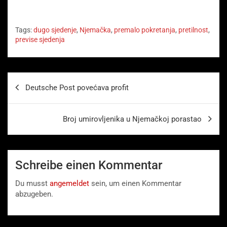
Tags:
dugo sjedenje
,
Njemačka
,
premalo pokretanja
,
pretilnost
,
previse sjedenja
Beitragsnavigation
Deutsche Post povećava profit
Broj umirovljenika u Njemačkoj porastao
Schreibe einen Kommentar
Du musst
angemeldet
sein, um einen Kommentar
abzugeben.