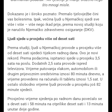
što mnogi misle.
Dokazano je i široko poznato: Premalo tjelovježbe čini
vas bolesnima. Ipak, većina ljudi u Njemačkoj sjedi sve
više i više – više nego ikad prije, prema novoj studiji koju
je naručilo Njemačko zdravstveno osiguranje (DKV).
Ljudi sjede u prosjeku više od deset sati
Prema studiji, ljudi u Njemačkoj provode u prosjeku više
od deset sati sjedeći tijekom radnog dana. Ovo je novi
rekord. Prema podacima, ispitanici sjede u prosjeku 3,5
sata na poslu. Dodatnih 2,5 sata provode ispred
televizora. Vrijeme putovanja vlakom, automobilom ili
drugim prijevoznim sredstvima iznosi 80 minuta dnevno, a
vrijeme provedeno na računalu ili tabletu iznosi 1,5 sat. U
ostalo slobodno vrijeme ljudi provode u prosjeku još 82
minute sjedeći.
Prosječno vrijeme sjedenja po radnom danu povećalo se
s devet sati i 58 minuta na otprilike deset sati i 13 minuta
unutar dvije godine.