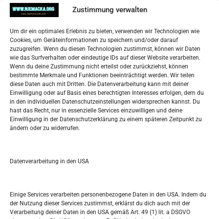
Pregled
Zustimmung verwalten
Impressum
Um dir ein optimales Erlebnis zu bieten, verwenden wir Technologien wie
Datenschutzerklärung
Cookies, um Geräteinformationen zu speichern und/oder darauf
Widerufsbelehrung
zuzugreifen. Wenn du diesen Technologien zustimmst, können wir Daten
Oglašavanje / Postavite svoj oglas
wie das Surfverhalten oder eindeutige IDs auf dieser Website verarbeiten.
Wenn du deine Zustimmung nicht erteilst oder zurückziehst, können
bestimmte Merkmale und Funktionen beeinträchtigt werden. Wir teilen
Tko je “Idemo u Svijet – Njemačka?
diese Daten auch mit Dritten. Die Datenverarbeitung kann mit deiner
Einwilligung oder auf Basis eines berechtigten Interesses erfolgen, dem du
in den individuellen Datenschutzeinstellungen widersprechen kannst. Du
Pretražite stranicu:
hast das Recht, nur in essenzielle Services einzuwilligen und deine
Einwilligung in der Datenschutzerklärung zu einem späteren Zeitpunkt zu
ändern oder zu widerrufen.
S
e
a
r
Datenverarbeitung in den USA
Kalendar
c
h
AUGUST 2025
Einige Services verarbeiten personenbezogene Daten in den USA. Indem du
der Nutzung dieser Services zustimmst, erklärst du dich auch mit der
M
D
M
D
F
S
S
Verarbeitung deiner Daten in den USA gemäß Art. 49 (1) lit. a DSGVO