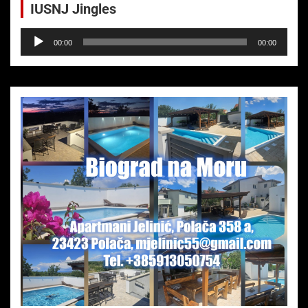
IUSNJ Jingles
Audio-
00:00
00:00
Player