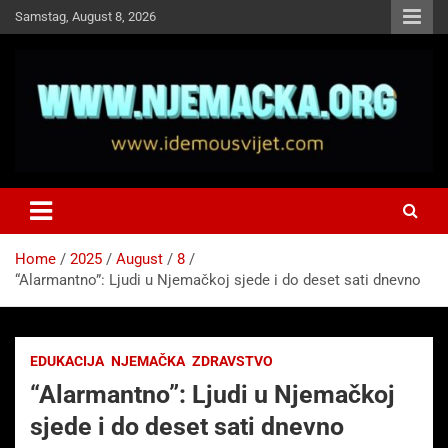
Skip
Samstag, August 8, 2026
to
content
NJEMAČKA
Idemo u Svijet-Njemacka!
Home
2025
August
8
“Alarmantno”: Ljudi u Njemačkoj sjede i do deset sati dnevno
EDUKACIJA
NJEMAČKA
ZDRAVSTVO
“Alarmantno”: Ljudi u Njemačkoj
sjede i do deset sati dnevno