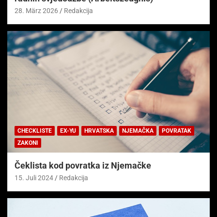
28. März 2026
Redakcija
CHECKLISTE
EX-YU
HRVATSKA
NJEMAČKA
POVRATAK
ZAKONI
Čeklista kod povratka iz Njemačke
15. Juli 2024
Redakcija