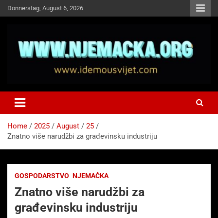
Skip
Donnerstag, August 6, 2026
to
content
NJEMAČKA
Idemo u Svijet-Njemacka!
Home
2025
August
25
Znatno više narudžbi za građevinsku industriju
GOSPODARSTVO
NJEMAČKA
Znatno više narudžbi za
građevinsku industriju