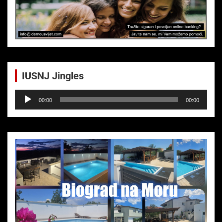
IUSNJ Jingles
Audio-
00:00
00:00
Player