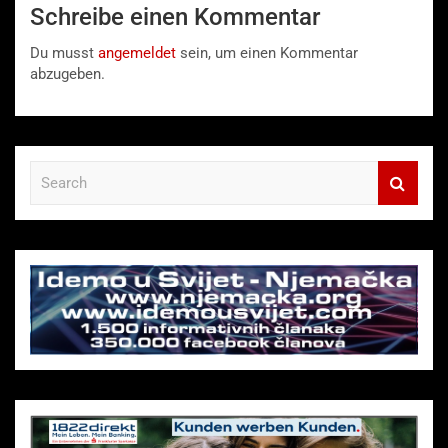
Schreibe einen Kommentar
Du musst
angemeldet
sein, um einen Kommentar
abzugeben.
S
e
a
r
c
h