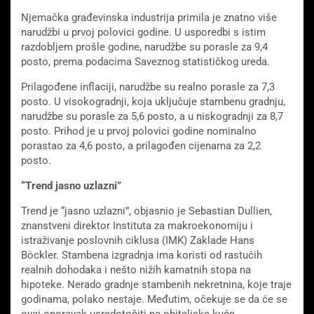
Njemačka građevinska industrija primila je znatno više
narudžbi u prvoj polovici godine. U usporedbi s istim
razdobljem prošle godine, narudžbe su porasle za 9,4
posto, prema podacima Saveznog statističkog ureda.
Prilagođene inflaciji, narudžbe su realno porasle za 7,3
posto. U visokogradnji, koja uključuje stambenu gradnju,
narudžbe su porasle za 5,6 posto, a u niskogradnji za 8,7
posto. Prihod je u prvoj polovici godine nominalno
porastao za 4,6 posto, a prilagođen cijenama za 2,2
posto.
“Trend jasno uzlazni”
Trend je “jasno uzlazni”, objasnio je Sebastian Dullien,
znanstveni direktor Instituta za makroekonomiju i
istraživanje poslovnih ciklusa (IMK) Zaklade Hans
Böckler. Stambena izgradnja ima koristi od rastućih
realnih dohodaka i nešto nižih kamatnih stopa na
hipoteke. Nerado gradnje stambenih nekretnina, koje traje
godinama, polako nestaje. Međutim, očekuje se da će se