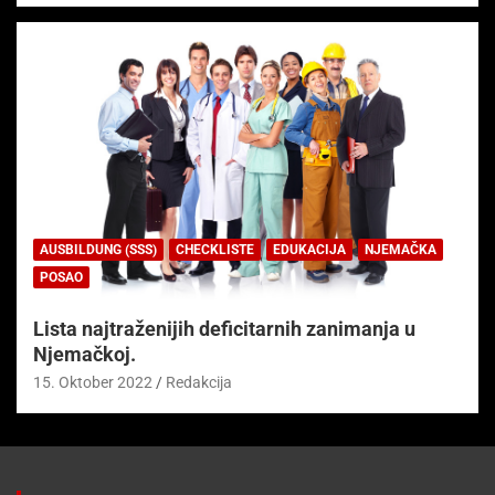
AUSBILDUNG (SSS)
CHECKLISTE
EDUKACIJA
NJEMAČKA
POSAO
Lista najtraženijih deficitarnih zanimanja u
Njemačkoj.
15. Oktober 2022
Redakcija