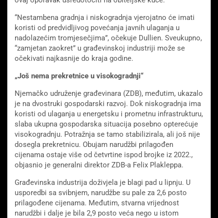
ovaj oporavak usredotočiti na obiteljske kuće.
“Nestambena gradnja i niskogradnja vjerojatno će imati
koristi od predvidljivog povećanja javnih ulaganja u
nadolazećim tromjesečjima”, očekuje Dullien. Sveukupno,
“zamjetan zaokret” u građevinskoj industriji može se
očekivati ​​najkasnije do kraja godine.
„Još nema prekretnice u visokogradnji“
Njemačko udruženje građevinara (ZDB), međutim, ukazalo
je na dvostruki gospodarski razvoj. Dok niskogradnja ima
koristi od ulaganja u energetsku i prometnu infrastrukturu,
slaba ukupna gospodarska situacija posebno opterećuje
visokogradnju. Potražnja se tamo stabilizirala, ali još nije
dosegla prekretnicu. Obujam narudžbi prilagođen
cijenama ostaje više od četvrtine ispod brojke iz 2022.,
objasnio je generalni direktor ZDB-a Felix Plakleppa.
Građevinska industrija doživjela je blagi pad u lipnju. U
usporedbi sa svibnjem, narudžbe su pale za 2,6 posto
prilagođene cijenama. Međutim, stvarna vrijednost
narudžbi i dalje je bila 2,9 posto veća nego u istom