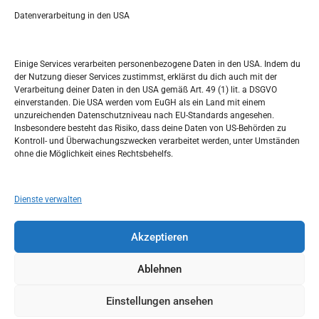
a
r
Datenverarbeitung in den USA
Kalendar
c
h
AUGUST 2025
Einige Services verarbeiten personenbezogene Daten in den USA. Indem du
der Nutzung dieser Services zustimmst, erklärst du dich auch mit der
M
D
M
D
F
S
S
Verarbeitung deiner Daten in den USA gemäß Art. 49 (1) lit. a DSGVO
einverstanden. Die USA werden vom EuGH als ein Land mit einem
1
2
3
unzureichenden Datenschutzniveau nach EU-Standards angesehen.
Insbesondere besteht das Risiko, dass deine Daten von US-Behörden zu
4
5
6
7
8
9
10
Kontroll- und Überwachungszwecken verarbeitet werden, unter Umständen
ohne die Möglichkeit eines Rechtsbehelfs.
11
12
13
14
15
16
17
18
19
20
21
22
23
24
Dienste verwalten
25
26
27
28
29
30
31
Akzeptieren
« Juli
Sep. »
Ablehnen
Einstellungen ansehen
Copyright © 2026
Idemo u Svijet-Njemacka!