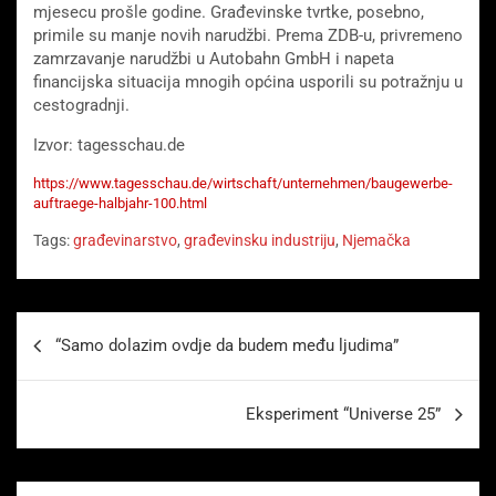
mjesecu prošle godine. Građevinske tvrtke, posebno,
primile su manje novih narudžbi. Prema ZDB-u, privremeno
zamrzavanje narudžbi u Autobahn GmbH i napeta
financijska situacija mnogih općina usporili su potražnju u
cestogradnji.
Izvor: tagesschau.de
https://www.tagesschau.de/wirtschaft/unternehmen/baugewerbe-
auftraege-halbjahr-100.html
Tags:
građevinarstvo
,
građevinsku industriju
,
Njemačka
Beitragsnavigation
“Samo dolazim ovdje da budem među ljudima”
Eksperiment “Universe 25”