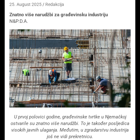
25. August 2025
Redakcija
Znatno više narudžbi za građevinsku industriju
N&P:D.A.
U prvoj polovici godine, građevinske tvrtke u Njemačkoj
ostvarile su znatno više narudžbi. To je također posljedica
visokih javnih ulaganja. Međutim, u zgradarstvu industrija
još ne vidi prekretnicu.