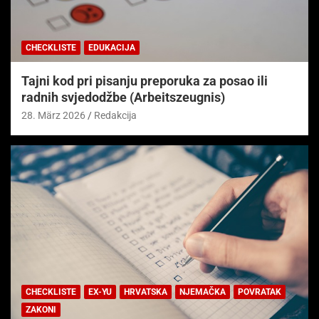
CHECKLISTE
EDUKACIJA
Tajni kod pri pisanju preporuka za posao ili
radnih svjedodžbe (Arbeitszeugnis)
28. März 2026
Redakcija
CHECKLISTE
EX-YU
HRVATSKA
NJEMAČKA
POVRATAK
ZAKONI