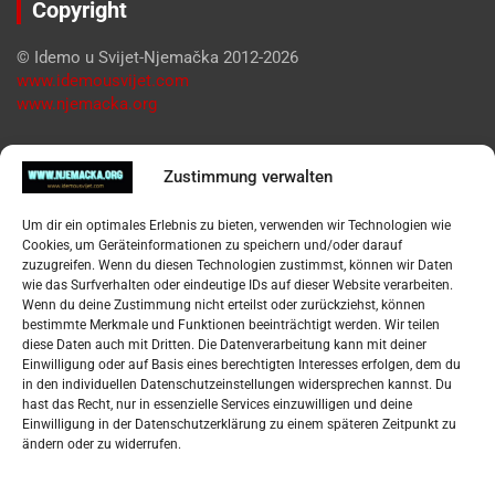
Copyright
© Idemo u Svijet-Njemačka 2012-2026
www.idemousvijet.com
www.njemacka.org
Pregled
Zustimmung verwalten
Impressum
Um dir ein optimales Erlebnis zu bieten, verwenden wir Technologien wie
Datenschutzerklärung
Cookies, um Geräteinformationen zu speichern und/oder darauf
Widerufsbelehrung
zuzugreifen. Wenn du diesen Technologien zustimmst, können wir Daten
Oglašavanje / Postavite svoj oglas
wie das Surfverhalten oder eindeutige IDs auf dieser Website verarbeiten.
Wenn du deine Zustimmung nicht erteilst oder zurückziehst, können
bestimmte Merkmale und Funktionen beeinträchtigt werden. Wir teilen
Tko je “Idemo u Svijet – Njemačka?
diese Daten auch mit Dritten. Die Datenverarbeitung kann mit deiner
Einwilligung oder auf Basis eines berechtigten Interesses erfolgen, dem du
in den individuellen Datenschutzeinstellungen widersprechen kannst. Du
Pretražite stranicu:
hast das Recht, nur in essenzielle Services einzuwilligen und deine
Einwilligung in der Datenschutzerklärung zu einem späteren Zeitpunkt zu
ändern oder zu widerrufen.
S
e