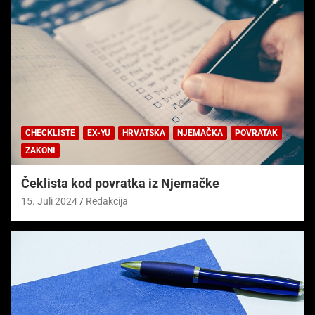
CHECKLISTE
EX-YU
HRVATSKA
NJEMAČKA
POVRATAK
ZAKONI
Čeklista kod povratka iz Njemačke
15. Juli 2024
Redakcija