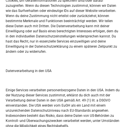
Cookies, um Geräteinformationen zu speichern und/oder darauf
Widerufsbelehrung
zuzugreifen. Wenn du diesen Technologien zustimmst, können wir Daten
Oglašavanje / Postavite svoj oglas
wie das Surfverhalten oder eindeutige IDs auf dieser Website verarbeiten.
Wenn du deine Zustimmung nicht erteilst oder zurückziehst, können
bestimmte Merkmale und Funktionen beeinträchtigt werden. Wir teilen
Tko je “Idemo u Svijet – Njemačka?
diese Daten auch mit Dritten. Die Datenverarbeitung kann mit deiner
Einwilligung oder auf Basis eines berechtigten Interesses erfolgen, dem du
in den individuellen Datenschutzeinstellungen widersprechen kannst. Du
Pretražite stranicu:
hast das Recht, nur in essenzielle Services einzuwilligen und deine
Einwilligung in der Datenschutzerklärung zu einem späteren Zeitpunkt zu
ändern oder zu widerrufen.
S
e
a
r
Datenverarbeitung in den USA
Kalendar
c
h
OKTOBER 2025
Einige Services verarbeiten personenbezogene Daten in den USA. Indem du
der Nutzung dieser Services zustimmst, erklärst du dich auch mit der
M
D
M
D
F
S
S
Verarbeitung deiner Daten in den USA gemäß Art. 49 (1) lit. a DSGVO
einverstanden. Die USA werden vom EuGH als ein Land mit einem
1
2
3
4
5
unzureichenden Datenschutzniveau nach EU-Standards angesehen.
Insbesondere besteht das Risiko, dass deine Daten von US-Behörden zu
6
7
8
9
10
11
12
Kontroll- und Überwachungszwecken verarbeitet werden, unter Umständen
ohne die Möglichkeit eines Rechtsbehelfs.