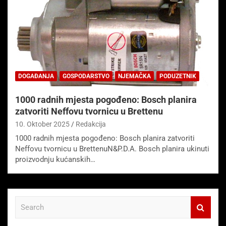
DOGAĐANJA
GOSPODARSTVO
NJEMAČKA
PODUZETNIK
1000 radnih mjesta pogođeno: Bosch planira
zatvoriti Neffovu tvornicu u Brettenu
10. Oktober 2025
Redakcija
1000 radnih mjesta pogođeno: Bosch planira zatvoriti
Neffovu tvornicu u BrettenuN&P.D.A. Bosch planira ukinuti
proizvodnju kućanskih…
S
e
a