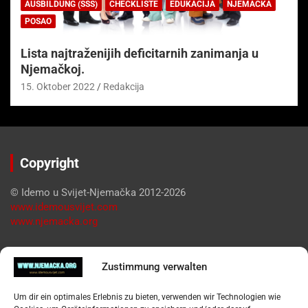
AUSBILDUNG (SSS)
CHECKLISTE
EDUKACIJA
NJEMAČKA
POSAO
Lista najtraženijih deficitarnih zanimanja u
Njemačkoj.
15. Oktober 2022
Redakcija
Copyright
© Idemo u Svijet-Njemačka 2012-2026
www.idemousvijet.com
www.njemacka.org
Pregled
Zustimmung verwalten
Impressum
Um dir ein optimales Erlebnis zu bieten, verwenden wir Technologien wie
Datenschutzerklärung