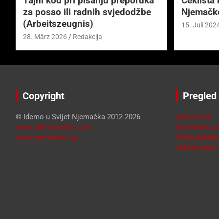
Tajni kod pri pisanju preporuka
Čeklista 
za posao ili radnih svjedodžbe
Njemačk
(Arbeitszeugnis)
15. Juli 202
28. März 2026
Redakcija
Copyright
Pregled
© Idemo u Svijet-Njemačka 2012-2026
Impressum
www.idemousvijet.com
Datenschutze
www.njemacka.org
Widerufsbele
Oglašavanje /