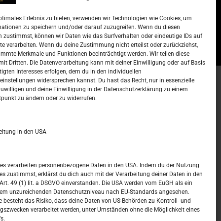
Lista najtraženijih deficitarnih
zanimanja u Njemačkoj.
ptimales Erlebnis zu bieten, verwenden wir Technologien wie Cookies, um
)
15. Oktober 2022
Redakcija
mationen zu speichern und/oder darauf zuzugreifen. Wenn du diesen
 zustimmst, können wir Daten wie das Surfverhalten oder eindeutige IDs auf
te verarbeiten. Wenn du deine Zustimmung nicht erteilst oder zurückziehst,
mmte Merkmale und Funktionen beeinträchtigt werden. Wir teilen diese
it Dritten. Die Datenverarbeitung kann mit deiner Einwilligung oder auf Basis
tigten Interesses erfolgen, dem du in den individuellen
instellungen widersprechen kannst. Du hast das Recht, nur in essenzielle
zuwilligen und deine Einwilligung in der Datenschutzerklärung zu einem
t –
Kalendar
tpunkt zu ändern oder zu widerrufen.
DEZEMBER 2025
eitung in den USA
M
D
M
D
F
S
S
1
2
3
4
5
6
7
ices verarbeiten personenbezogene Daten in den USA. Indem du der Nutzung
ces zustimmst, erklärst du dich auch mit der Verarbeitung deiner Daten in den
8
9
10
11
12
13
14
t. 49 (1) lit. a DSGVO einverstanden. Die USA werden vom EuGH als ein
nem unzureichenden Datenschutzniveau nach EU-Standards angesehen.
15
16
17
18
19
20
21
 besteht das Risiko, dass deine Daten von US-Behörden zu Kontroll- und
szwecken verarbeitet werden, unter Umständen ohne die Möglichkeit eines
22
23
24
25
26
27
28
s.