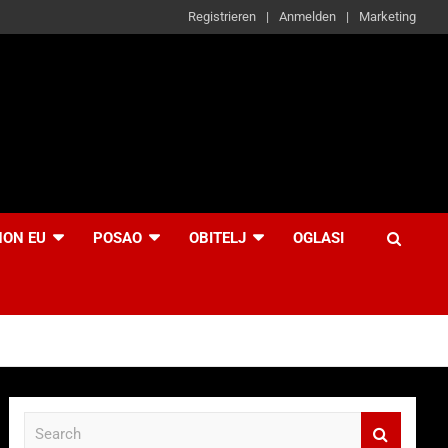
Registrieren
Anmelden
Marketing
NON EU
POSAO
OBITELJ
OGLASI
S
e