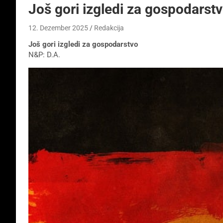
Još gori izgledi za gospodarst
12. Dezember 2025
Redakcija
Još gori izgledi za gospodarstvo
N&P: D.A.