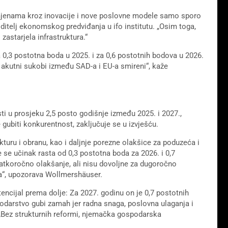
jenama kroz inovacije i nove poslovne modele samo sporo
ditelj ekonomskog predviđanja u ifo institutu. „Osim toga,
zastarjela infrastruktura.“
a 0,3 postotna boda u 2025. i za 0,6 postotnih bodova u 2026.
 akutni sukobi između SAD-a i EU-a smireni“, kaže
i u prosjeku 2,5 posto godišnje između 2025. i 2027.,
 gubiti konkurentnost, zaključuje se u izvješću.
kturu i obranu, kao i daljnje porezne olakšice za poduzeća i
se učinak rasta od 0,3 postotna boda za 2026. i 0,7
atkoročno olakšanje, ali nisu dovoljne za dugoročno
a“, upozorava Wollmershäuser.
otencijal prema dolje: Za 2027. godinu on je 0,7 postotnih
odarstvo gubi zamah jer radna snaga, poslovna ulaganja i
 „Bez strukturnih reformi, njemačka gospodarska