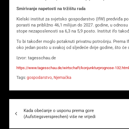
Smirivanje napetosti na tržištu rada
Kielski institut za svjetsko gospodarstvo (IfW) predviđa po
porasti na približno 46,1 milijun do 2027. godine, u odnos
stope nezaposlenosti sa 6,3 na 5,9 posto. Institut ifo tak
To bi također moglo potaknuti privatnu potrošnju. Prema If
oko jedan posto u svakoj od sljedeće dvije godine, što će
Izvor: tagesschau.de
https://www.tagesschau.de/wirtschaft/konjunkturprognose-132.html
Tags:
gospodarstvo
,
Njemačka
Beitragsnavigation
Kada obećanje o usponu prema gore
(Aufstiegsversprechen) više ne vrijedi