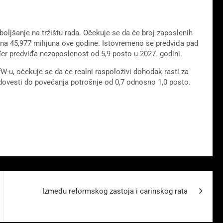
boljšanje na tržištu rada. Očekuje se da će broj zaposlenih
u na 45,977 milijuna ove godine. Istovremeno se predviđa pad
ođer predviđa nezaposlenost od 5,9 posto u 2027. godini.
W-u, očekuje se da će realni raspoloživi dohodak rasti za
 dovesti do povećanja potrošnje od 0,7 odnosno 1,0 posto.
Između reformskog zastoja i carinskog rata