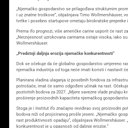
„Njemačko gospodarstvo se prilagođava strukturnim prom
i uz znatne troškove“, objašnjava Timo Wollmershäuser, vo
tvrtke i posebno startupove ometaju birokratske prepreke i 
Prema ifo prognozi, više američke carine usporit će rast z
„Neizvjesnost uzrokovana carinama ostaje visoka, iako su
Wollmershäuser.
„Predstoji daljnja erozija njemačke konkurentnosti“
Dok se očekuje da će globalno gospodarstvo umjereno rast
njemačka industrija od toga neće imati koristi i nastavit će
Planirana vladina ulaganja iz posebnih fondova za infrastru
potrošače, imat će samo odgođeni učinak na rast. Očekuje 
postotnih bodova za 2027. „Mjere savezne vlade pružaju kr
proširenje proizvodnih kapaciteta njemačkog gospodarstv
Stoga je i Institut ifo značajno revidirao svoj proizvodni p
bodova niži od projiciranog prošle jeseni. „Njemačko gosp
rast produktivnosti opadaju“, objašnjava Wollmershäuser.
konkurentnost je u opasnosti od daljnje erozije.“