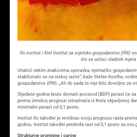
Ifo institut i Kiel Institut za svjetsko gospodarstvo (IfW) 
što se učinci vladinih mjera
Unatoč nekim znakovima oporavka, njemačko gospodarst
stabiliziralo se na niskoj razini“, kaže Stefan Kooths, vod
gospodarstvo (IfW). „Ali do sada to nije bilo dovoljno za v
Sljedeće godine bruto domaći proizvod (BDP) porast će za 1,
prema zimskoj prognozi istraživača iz Kiela objavljenoj d
minimalni porast od 0,1 posto.
Institut ifo također je revidirao svoju prognozu rasta pre
godinu. Institut također predviđa rast od 0,1 posto za ovu 
Strukturne promjene i carine