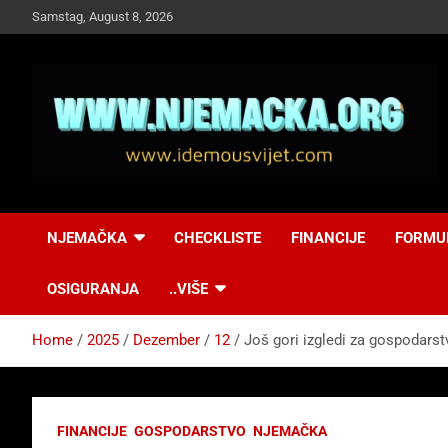
Skip
Samstag, August 8, 2026
to
content
NJEMAČKA
Idemo u Svijet-
NJEMAČKA
CHECKLISTE
FINANCIJE
FORMU
Njemacka!
OSIGURANJA
..VIŠE
Home
2025
Dezember
12
Još gori izgledi za gospodarst
FINANCIJE
GOSPODARSTVO
NJEMAČKA