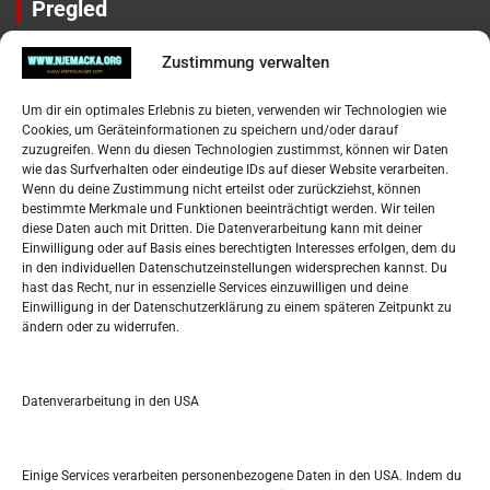
Pregled
Impressum
Zustimmung verwalten
Datenschutzerklärung
Widerufsbelehrung
Um dir ein optimales Erlebnis zu bieten, verwenden wir Technologien wie
Oglašavanje / Postavite svoj oglas
Cookies, um Geräteinformationen zu speichern und/oder darauf
zuzugreifen. Wenn du diesen Technologien zustimmst, können wir Daten
wie das Surfverhalten oder eindeutige IDs auf dieser Website verarbeiten.
Tko je “Idemo u Svijet – Njemačka?
Wenn du deine Zustimmung nicht erteilst oder zurückziehst, können
bestimmte Merkmale und Funktionen beeinträchtigt werden. Wir teilen
diese Daten auch mit Dritten. Die Datenverarbeitung kann mit deiner
Pretražite stranicu:
Einwilligung oder auf Basis eines berechtigten Interesses erfolgen, dem du
in den individuellen Datenschutzeinstellungen widersprechen kannst. Du
hast das Recht, nur in essenzielle Services einzuwilligen und deine
S
Einwilligung in der Datenschutzerklärung zu einem späteren Zeitpunkt zu
e
ändern oder zu widerrufen.
a
r
Kalendar
c
Datenverarbeitung in den USA
h
AUGUST 2026
M
D
M
D
F
S
S
Einige Services verarbeiten personenbezogene Daten in den USA. Indem du