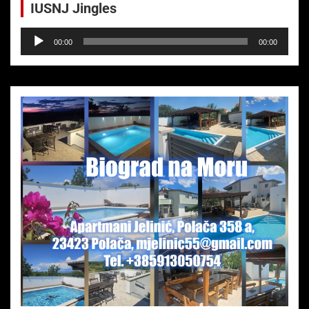
IUSNJ Jingles
Audio-
00:00
00:00
Player