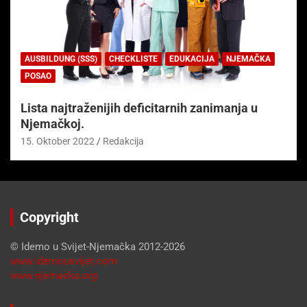
AUSBILDUNG (SSS)
CHECKLISTE
EDUKACIJA
NJEMAČKA
POSAO
Lista najtraženijih deficitarnih zanimanja u
Njemačkoj.
15. Oktober 2022
Redakcija
Copyright
© Idemo u Svijet-Njemačka 2012-2026
www.idemousvijet.com
www.njemacka.org