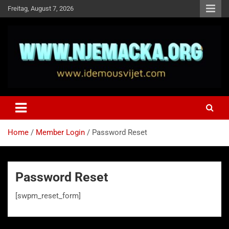
Skip
Freitag, August 7, 2026
to
content
NJEMAČKA
Idemo u Svijet-Njemacka!
Home
Member Login
Password Reset
Password Reset
[swpm_reset_form]