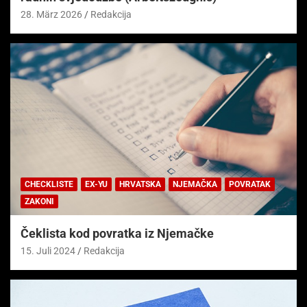
28. März 2026
Redakcija
CHECKLISTE
EX-YU
HRVATSKA
NJEMAČKA
POVRATAK
ZAKONI
Čeklista kod povratka iz Njemačke
15. Juli 2024
Redakcija