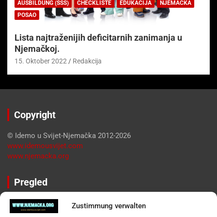
AUSBILDUNG (SSS)
CHECKLISTE
EDUKACIJA
NJEMAČKA
POSAO
Lista najtraženijih deficitarnih zanimanja u
Njemačkoj.
15. Oktober 2022
Redakcija
Copyright
© Idemo u Svijet-Njemačka 2012-2026
www.idemousvijet.com
www.njemacka.org
Pregled
Impressum
Zustimmung verwalten
Datenschutzerklärung