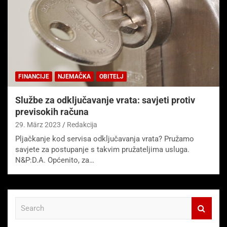
FINANCIJE
NJEMAČKA
OBITELJ
Službe za odključavanje vrata: savjeti protiv
previsokih računa
29. März 2023
Redakcija
Pljačkanje kod servisa odključavanja vrata? Pružamo
savjete za postupanje s takvim pružateljima usluga.
N&P:D.A. Općenito, za…
S
e
a