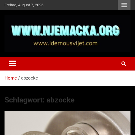
Skip
Freitag, August 7, 2026
to
content
NJEMAČKA
Idemo u Svijet-Njemacka!
Home
abzocke
Schlagwort:
abzocke