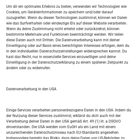
Widerufsbelehrung
Um dir ein optimales Erlebnis zu bieten, verwenden wir Technologien wie
Oglašavanje / Postavite svoj oglas
Cookies, um Geräteinformationen zu speichern und/oder darauf
zuzugreifen. Wenn du diesen Technologien zustimmst, können wir Daten
wie das Surfverhalten oder eindeutige IDs auf dieser Website verarbeiten.
Tko je “Idemo u Svijet – Njemačka?
Wenn du deine Zustimmung nicht erteilst oder zurückziehst, können
bestimmte Merkmale und Funktionen beeinträchtigt werden. Wir teilen
diese Daten auch mit Dritten. Die Datenverarbeitung kann mit deiner
Pretražite stranicu:
Einwilligung oder auf Basis eines berechtigten Interesses erfolgen, dem du
in den individuellen Datenschutzeinstellungen widersprechen kannst. Du
hast das Recht, nur in essenzielle Services einzuwilligen und deine
S
Einwilligung in der Datenschutzerklärung zu einem späteren Zeitpunkt zu
e
ändern oder zu widerrufen.
a
r
Kalendar
c
Datenverarbeitung in den USA
h
AUGUST 2026
M
D
M
D
F
S
S
Einige Services verarbeiten personenbezogene Daten in den USA. Indem du
der Nutzung dieser Services zustimmst, erklärst du dich auch mit der
1
2
Verarbeitung deiner Daten in den USA gemäß Art. 49 (1) lit. a DSGVO
einverstanden. Die USA werden vom EuGH als ein Land mit einem
3
4
5
6
7
8
9
unzureichenden Datenschutzniveau nach EU-Standards angesehen.
Insbesondere besteht das Risiko, dass deine Daten von US-Behörden zu