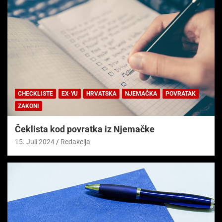
CHECKLISTE
EX-YU
HRVATSKA
NJEMAČKA
POVRATAK
ZAKONI
Čeklista kod povratka iz Njemačke
15. Juli 2024
Redakcija