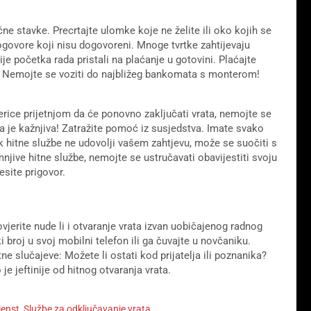
čne stavke. Precrtajte ulomke koje ne želite ili oko kojih se
 dogovore koji nisu dogovoreni. Mnoge tvrtke zahtijevaju
e početka rada pristali na plaćanje u gotovini. Plaćajte
. Nemojte se voziti do najbližeg bankomata s monterom!
jerice prijetnjom da će ponovno zaključati vrata, nemojte se
ila je kažnjiva! Zatražite pomoć iz susjedstva. Imate svako
ik hitne službe ne udovolji vašem zahtjevu, može se suočiti s
jive hitne službe, nemojte se ustručavati obavijestiti svoju
esite prigovor.
jerite nude li i otvaranje vrata izvan uobičajenog radnog
roj u svoj mobilni telefon ili ga čuvajte u novčaniku.
ne slučajeve: Možete li ostati kod prijatelja ili poznanika?
 je jeftinije od hitnog otvaranja vrata.
ienst
,
Službe za odključavanje vrata