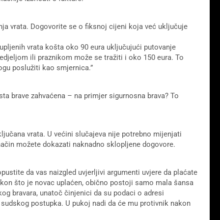
ja vrata. Dogovorite se o fiksnoj cijeni koja već uključuje
lupljenih vrata košta oko 90 eura uključujući putovanje
djeljom ili praznikom može se tražiti i oko 150 eura. To
ogu poslužiti kao smjernica.”
 vrsta brave zahvaćena – na primjer sigurnosna brava? To
učana vrata. U većini slučajeva nije potrebno mijenjati
 način možete dokazati naknadno sklopljene dogovore.
pustite da vas naizgled uvjerljivi argumenti uvjere da plaćate
nakon što je novac uplaćen, obično postoji samo mala šansa
kog bravara, unatoč činjenici da su podaci o adresi
e sudskog postupka. U pukoj nadi da će mu protivnik nakon