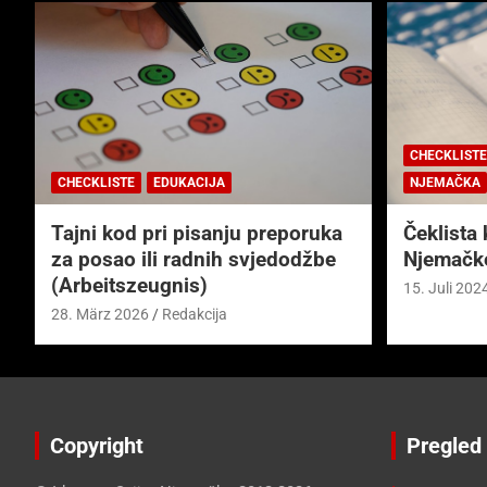
CHECKLISTE
CHECKLISTE
EDUKACIJA
NJEMAČKA
Tajni kod pri pisanju preporuka
Čeklista 
za posao ili radnih svjedodžbe
Njemačk
(Arbeitszeugnis)
15. Juli 202
28. März 2026
Redakcija
Copyright
Pregled