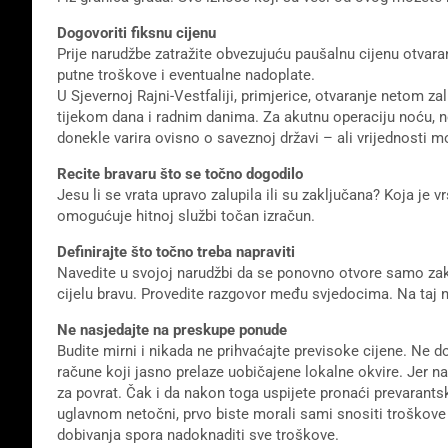
Dogovoriti fiksnu cijenu
Prije narudžbe zatražite obvezujuću paušalnu cijenu otvaran
putne troškove i eventualne nadoplate.
U Sjevernoj Rajni-Vestfaliji, primjerice, otvaranje netom za
tijekom dana i radnim danima. Za akutnu operaciju noću, ne
donekle varira ovisno o saveznoj državi – ali vrijednosti m
Recite bravaru što se točno dogodilo
Jesu li se vrata upravo zalupila ili su zaključana? Koja je
omogućuje hitnoj službi točan izračun.
Definirajte što točno treba napraviti
Navedite u svojoj narudžbi da se ponovno otvore samo zaklj
cijelu bravu. Provedite razgovor među svjedocima. Na taj
Ne nasjedajte na preskupe ponude
Budite mirni i nikada ne prihvaćajte previsoke cijene. Ne do
račune koji jasno prelaze uobičajene lokalne okvire. Jer 
za povrat. Čak i da nakon toga uspijete pronaći prevarants
uglavnom netočni, prvo biste morali sami snositi troškov
dobivanja spora nadoknaditi sve troškove.