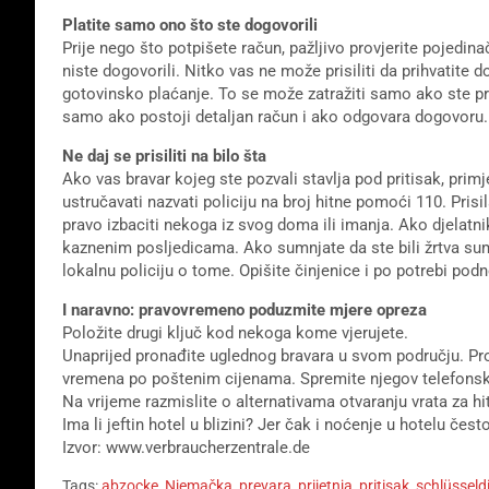
Platite samo ono što ste dogovorili
Prije nego što potpišete račun, pažljivo provjerite pojedina
niste dogovorili. Nitko vas ne može prisiliti da prihvatite
gotovinsko plaćanje. To se može zatražiti samo ako ste prij
samo ako postoji detaljan račun i ako odgovara dogovoru
Ne daj se prisiliti na bilo šta
Ako vas bravar kojeg ste pozvali stavlja pod pritisak, prim
ustručavati nazvati policiju na broj hitne pomoći 110. Pris
pravo izbaciti nekoga iz svog doma ili imanja. Ako djelatn
kaznenim posljedicama. Ako sumnjate da ste bili žrtva sumn
lokalnu policiju o tome. Opišite činjenice i po potrebi podn
I naravno: pravovremeno poduzmite mjere opreza
Položite drugi ključ kod nekoga kome vjerujete.
Unaprijed pronađite uglednog bravara u svom području. Prov
vremena po poštenim cijenama. Spremite njegov telefonski b
Na vrijeme razmislite o alternativama otvaranju vrata za hit
Ima li jeftin hotel u blizini? Jer čak i noćenje u hotelu često
Izvor: www.verbraucherzentrale.de
Tags:
abzocke
,
Njemačka
,
prevara
,
prijetnja
,
pritisak
,
schlüsseld