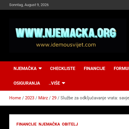
Skip
Sonntag, August 9, 2026
to
content
NJEMAČKA
Idemo u Svijet-
NJEMAČKA
CHECKLISTE
FINANCIJE
FORMU
Njemacka!
OSIGURANJA
..VIŠE
Home
2023
März
29
Službe za odključavanje vrata: savje
FINANCIJE
NJEMAČKA
OBITELJ