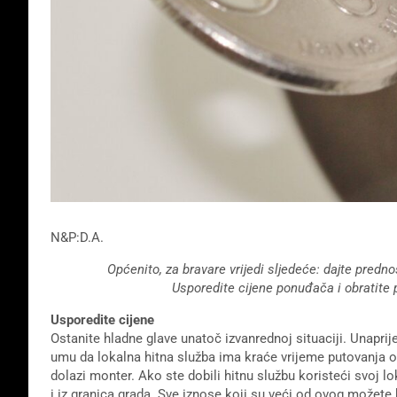
N&P:D.A.
Općenito, za bravare vrijedi sljedeće: dajte prednos
Usporedite cijene ponuđača i obratite
Usporedite cijene
Ostanite hladne glave unatoč izvanrednoj situaciji. Unapri
umu da lokalna hitna služba ima kraće vrijeme putovanja od 
dolazi monter. Ako ste dobili hitnu službu koristeći svoj l
i iz granica grada. Sve iznose koji su veći od ovog možete k