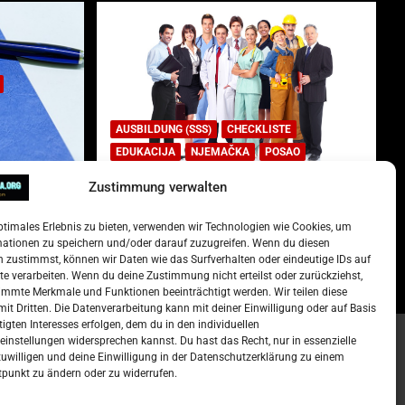
AUSBILDUNG (SSS)
CHECKLISTE
EDUKACIJA
NJEMAČKA
POSAO
Zustimmung verwalten
Lista najtraženijih deficitarnih
zanimanja u Njemačkoj.
ptimales Erlebnis zu bieten, verwenden wir Technologien wie Cookies, um
)
15. Oktober 2022
Redakcija
mationen zu speichern und/oder darauf zuzugreifen. Wenn du diesen
 zustimmst, können wir Daten wie das Surfverhalten oder eindeutige IDs auf
te verarbeiten. Wenn du deine Zustimmung nicht erteilst oder zurückziehst,
mmte Merkmale und Funktionen beeinträchtigt werden. Wir teilen diese
it Dritten. Die Datenverarbeitung kann mit deiner Einwilligung oder auf Basis
tigten Interesses erfolgen, dem du in den individuellen
instellungen widersprechen kannst. Du hast das Recht, nur in essenzielle
zuwilligen und deine Einwilligung in der Datenschutzerklärung zu einem
t –
Kalendar
tpunkt zu ändern oder zu widerrufen.