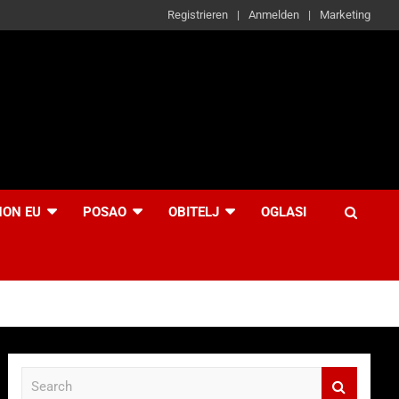
Registrieren
Anmelden
Marketing
NON EU
POSAO
OBITELJ
OGLASI
S
e