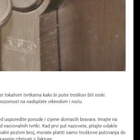
t lokalnim tvrtkama kako bi putni troškovi bili niski.
 pozornost na nadoplate vikendom i noću.
jed usporedite ponude i cijene domaćih bravara. Imajte na
nacionalnih tvrtki. Kad prvi put nazovete, pitajte odakle
okalni pozivni broj, morate platiti samo troškove putovanja do
asnije izbrisati s fakture.