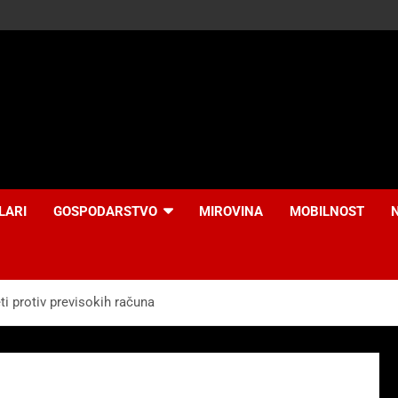
LARI
GOSPODARSTVO
MIROVINA
MOBILNOST
ti protiv previsokih računa