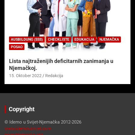
AUSBILDUNG (SSS)
CHECKLISTE
EDUKACIJA
NJEMAČKA
POSAO
Lista najtraženijih deficitarnih zanimanja u
Njemačkoj.
15. Oktober 2022
Redakcija
Copyright
© Idemo u Svijet-Njemačka 2012-2026
www.idemousvijet.com
www.njemacka.org