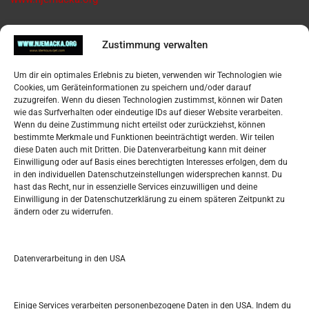
Pregled
Zustimmung verwalten
Impressum
Um dir ein optimales Erlebnis zu bieten, verwenden wir Technologien wie
Datenschutzerklärung
Cookies, um Geräteinformationen zu speichern und/oder darauf
Widerufsbelehrung
zuzugreifen. Wenn du diesen Technologien zustimmst, können wir Daten
Oglašavanje / Postavite svoj oglas
wie das Surfverhalten oder eindeutige IDs auf dieser Website verarbeiten.
Wenn du deine Zustimmung nicht erteilst oder zurückziehst, können
bestimmte Merkmale und Funktionen beeinträchtigt werden. Wir teilen
Tko je “Idemo u Svijet – Njemačka?
diese Daten auch mit Dritten. Die Datenverarbeitung kann mit deiner
Einwilligung oder auf Basis eines berechtigten Interesses erfolgen, dem du
in den individuellen Datenschutzeinstellungen widersprechen kannst. Du
Pretražite stranicu:
hast das Recht, nur in essenzielle Services einzuwilligen und deine
Einwilligung in der Datenschutzerklärung zu einem späteren Zeitpunkt zu
ändern oder zu widerrufen.
S
e
a
r
Datenverarbeitung in den USA
Kalendar
c
h
MÄRZ 2023
Einige Services verarbeiten personenbezogene Daten in den USA. Indem du