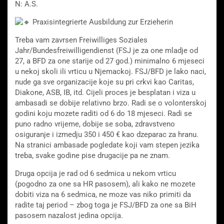
N: A.S.
Praxisintegrierte Ausbildung zur Erzieherin
Treba vam zavrsen Freiwilliges Soziales
Jahr/Bundesfreiwilligendienst (FSJ je za one mladje od
27, a BFD za one starije od 27 god.) minimalno 6 mjeseci
u nekoj skoli ili vrticu u Njemackoj. FSJ/BFD je lako naci,
nude ga sve organizacije koje su pri crkvi kao Caritas,
Diakone, ASB, IB, itd. Cijeli proces je besplatan i viza u
ambasadi se dobije
relativno brzo. Radi se o volonterskoj
godini koju mozete raditi od 6 do 18 mjeseci. Radi se
puno radno vrijeme, dobije se soba, zdravstveno
osiguranje i izmedju 350 i 450 € kao dzeparac za hranu.
Na stranici ambasade pogledate koji vam stepen jezika
treba, svake godine pise drugacije pa ne znam.
Druga opcija je rad od 6 sedmica u nekom vrticu
(pogodno za one sa HR pasosem), ali kako ne mozete
dobiti viza na 6 sedmica, ne moze vas niko primiti da
radite taj period – zbog toga je FSJ/BFD za one sa BiH
pasosem nazalost jedina opcija.