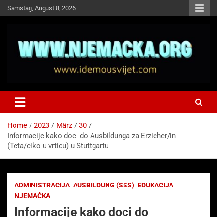
Skip
Samstag, August 8, 2026
to
content
NJEMAČKA
Idemo u Svijet-Njemacka!
Home
2023
März
30
Informacije kako doci do Ausbildunga za Erzieher/in
(Teta/ciko u vrticu) u Stuttgartu
ADMINISTRACIJA
AUSBILDUNG (SSS)
EDUKACIJA
NJEMAČKA
Informacije kako doci do