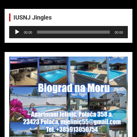
IUSNJ Jingles
Audio-
00:00
00:00
Player