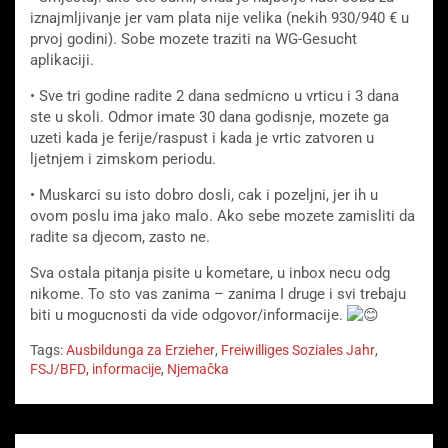
iznajmljivanje jer vam plata nije velika (nekih 930/940 € u
prvoj godini). Sobe mozete traziti na WG-Gesucht
aplikaciji.
• Sve tri godine radite 2 dana sedmicno u vrticu i 3 dana
ste u skoli. Odmor imate 30 dana godisnje, mozete ga
uzeti kada je ferije/raspust i kada je vrtic zatvoren u
ljetnjem i zimskom periodu.
• Muskarci su isto dobro dosli, cak i pozeljni, jer ih u
ovom poslu ima jako malo. Ako sebe mozete zamisliti da
radite sa djecom, zasto ne.
Sva ostala pitanja pisite u kometare, u inbox necu odg
nikome. To sto vas zanima – zanima I druge i svi trebaju
biti u mogucnosti da vide odgovor/informacije.
Tags:
Ausbildunga za Erzieher
,
Freiwilliges Soziales Jahr
,
FSJ/BFD
,
informacije
,
Njemačka