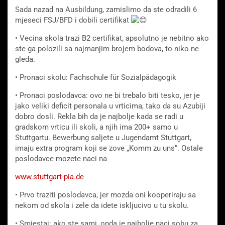
Sada nazad na Ausbildung, zamislimo da ste odradili 6
mjeseci FSJ/BFD i dobili certifikat
• Vecina skola trazi B2 certifikat, apsolutno je nebitno ako
ste ga polozili sa najmanjim brojem bodova, to niko ne
gleda.
• Pronaci skolu: Fachschule für Sozialpädagogik
• Pronaci poslodavca: ovo ne bi trebalo biti tesko, jer je
jako veliki deficit personala u vrticima, tako da su Azubiji
dobro dosli. Rekla bih da je najbolje kada se radi u
gradskom vrticu ili skoli, a njih ima 200+ samo u
Stuttgartu. Bewerbung saljete u Jugendamt Stuttgart,
imaju extra program koji se zove „Komm zu uns“. Ostale
poslodavce mozete naci na
www.stuttgart-pia.de
• Prvo traziti poslodavca, jer mozda oni kooperiraju sa
nekom od skola i zele da idete iskljucivo u tu skolu.
• Smjestaj: ako ste sami, onda je najbolje naci sobu za