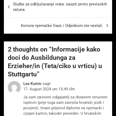
Beitragsnavigation
Službe za odključavanje vrata: savjeti protiv previsokih
računa
Korisne njemačke fraze / Odjednom ste nestali.
2 thoughts on “
Informacije kako
doci do Ausbildunga za
Erzieher/in (Teta/ciko u vrticu) u
Stuttgartu
”
Lea Kumic
sagt:
17. August 2024 um 15:49 Uhr
Ja sam zavrseni odgajatelj sa drzavnim strucnim
ispitom (prije toga sam zavrsila hrvatski jezik i
povijest). Imam prijevod diplome na njemacki i
cijepni karton, takoder preveden. U hrvatskim