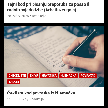
Tajni kod pri pisanju preporuka za posao ili
radnih svjedodžbe (Arbeitszeugnis)
28. März 2026
Redakcija
CHECKLISTE
EX-YU
HRVATSKA
NJEMAČKA
POVRATAK
ZAKONI
Čeklista kod povratka iz Njemačke
15. Juli 2024
Redakcija