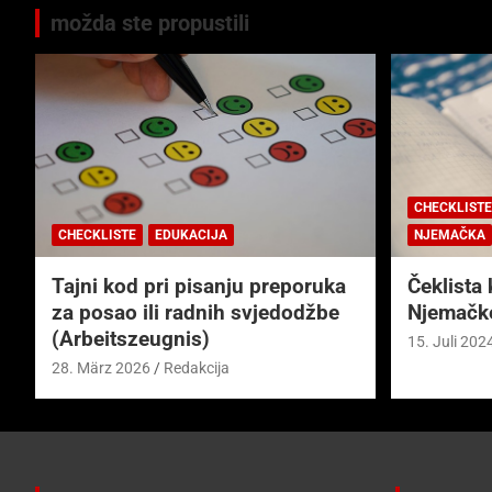
možda ste propustili
CHECKLISTE
CHECKLISTE
EDUKACIJA
NJEMAČKA
Tajni kod pri pisanju preporuka
Čeklista 
za posao ili radnih svjedodžbe
Njemačk
(Arbeitszeugnis)
15. Juli 202
28. März 2026
Redakcija