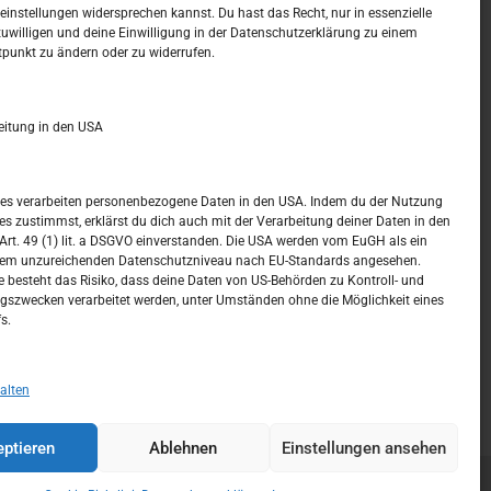
t –
Kalendar
instellungen widersprechen kannst. Du hast das Recht, nur in essenzielle
zuwilligen und deine Einwilligung in der Datenschutzerklärung zu einem
tpunkt zu ändern oder zu widerrufen.
AUGUST 2026
M
D
M
D
F
S
S
eitung in den USA
1
2
3
4
5
6
7
8
9
ices verarbeiten personenbezogene Daten in den USA. Indem du der Nutzung
ces zustimmst, erklärst du dich auch mit der Verarbeitung deiner Daten in den
10
11
12
13
14
15
16
t. 49 (1) lit. a DSGVO einverstanden. Die USA werden vom EuGH als ein
nem unzureichenden Datenschutzniveau nach EU-Standards angesehen.
17
18
19
20
21
22
23
 besteht das Risiko, dass deine Daten von US-Behörden zu Kontroll- und
szwecken verarbeitet werden, unter Umständen ohne die Möglichkeit eines
24
25
26
27
28
29
30
s.
31
« Juli
alten
ptieren
Ablehnen
Einstellungen ansehen