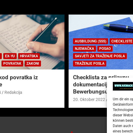
AUSBILDUNG (SSS)
CHECKLISTE
NJEMAČKA
POSAO
EX-YU
HRVATSKA
SAVJETI ZA TRAŽENJE POSLA
POVRATAK
ZAKONI
TRAŽENJE POSLA
kod povratka iz
Checklista za prijavnu
e
dokumentaciju (njem.
Bewerbungsunterlagen
4
Redakcija
Um dir ein o
20. Oktober 2022
Redakcija
Geräteinfor
Technologien
dieser Websi
können besti
Daten auch m
eines berech