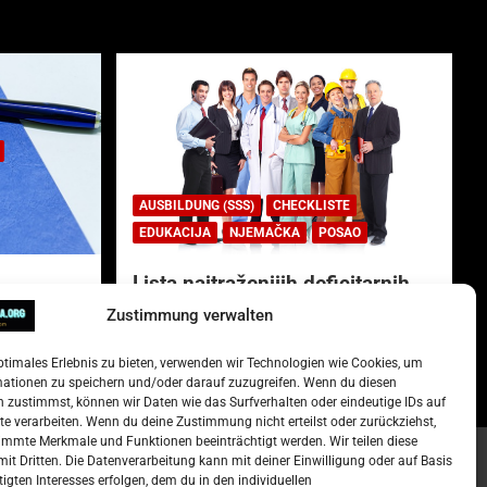
AUSBILDUNG (SSS)
CHECKLISTE
EDUKACIJA
NJEMAČKA
POSAO
Lista najtraženijih deficitarnih
zanimanja u Njemačkoj.
Zustimmung verwalten
)
15. Oktober 2022
Redakcija
ptimales Erlebnis zu bieten, verwenden wir Technologien wie Cookies, um
mationen zu speichern und/oder darauf zuzugreifen. Wenn du diesen
 zustimmst, können wir Daten wie das Surfverhalten oder eindeutige IDs auf
te verarbeiten. Wenn du deine Zustimmung nicht erteilst oder zurückziehst,
mmte Merkmale und Funktionen beeinträchtigt werden. Wir teilen diese
it Dritten. Die Datenverarbeitung kann mit deiner Einwilligung oder auf Basis
tigten Interesses erfolgen, dem du in den individuellen