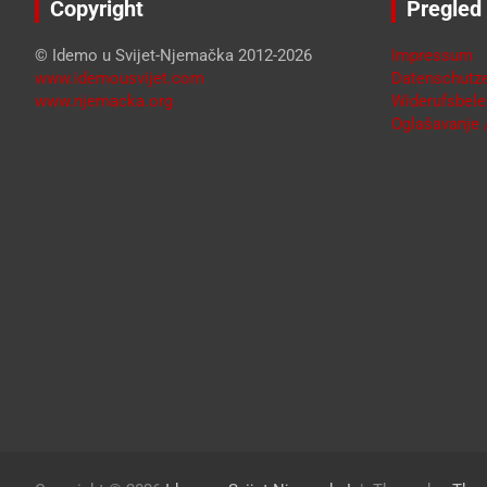
Copyright
Pregled
© Idemo u Svijet-Njemačka 2012-2026
Impressum
www.idemousvijet.com
Datenschutze
www.njemacka.org
Widerufsbele
Oglašavanje /