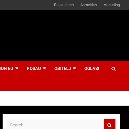
Registrieren
Anmelden
Marketing
NON EU
POSAO
OBITELJ
OGLASI
S
e