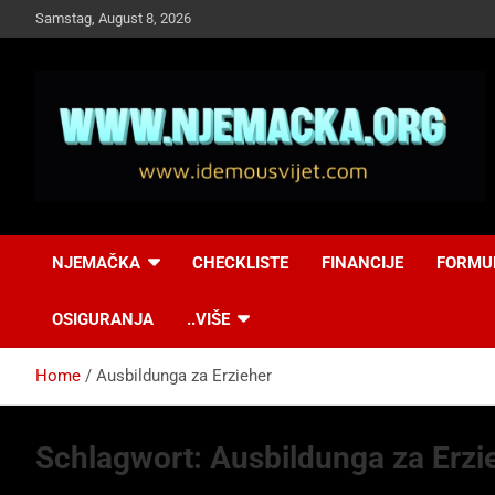
Skip
Samstag, August 8, 2026
to
content
NJEMAČKA
Idemo u Svijet-
NJEMAČKA
CHECKLISTE
FINANCIJE
FORMU
Njemacka!
OSIGURANJA
..VIŠE
Home
Ausbildunga za Erzieher
Schlagwort:
Ausbildunga za Erzi