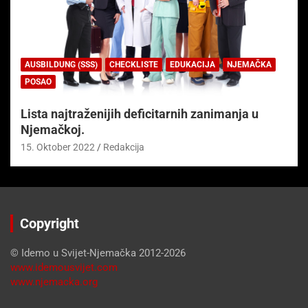
AUSBILDUNG (SSS)
CHECKLISTE
EDUKACIJA
NJEMAČKA
POSAO
Lista najtraženijih deficitarnih zanimanja u
Njemačkoj.
15. Oktober 2022
Redakcija
Copyright
© Idemo u Svijet-Njemačka 2012-2026
www.idemousvijet.com
www.njemacka.org