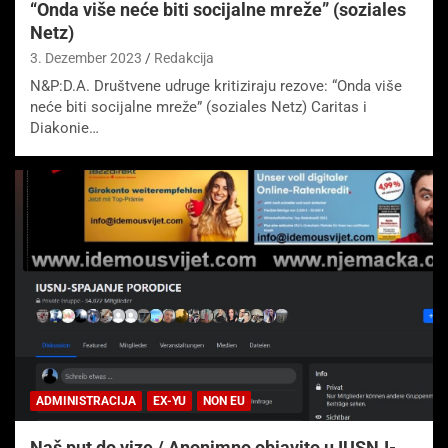
“Onda više neće biti socijalne mreže” (soziales
Netz)
3. Dezember 2023
Redakcija
N&P:D.A. Društvene udruge kritiziraju rezove: “Onda više
neće biti socijalne mreže” (soziales Netz) Caritas i
Diakonie…
ADMINISTRACIJA
EX-YU
NON EU
Naš put do vize / Anonimno objavito u IUSNJ-