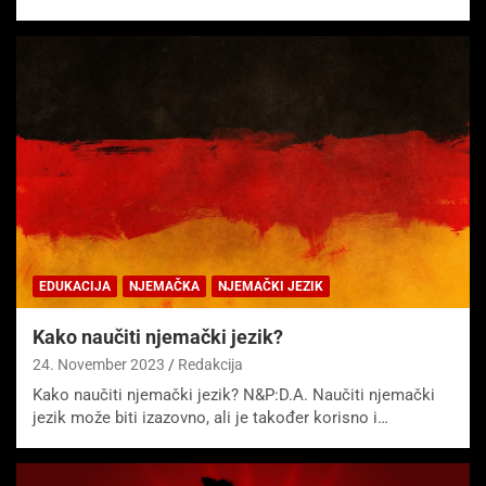
EDUKACIJA
NJEMAČKA
NJEMAČKI JEZIK
Kako naučiti njemački jezik?
24. November 2023
Redakcija
Kako naučiti njemački jezik? N&P:D.A. Naučiti njemački
jezik može biti izazovno, ali je također korisno i…