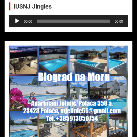
IUSNJ Jingles
Audio-
00:00
00:00
Player