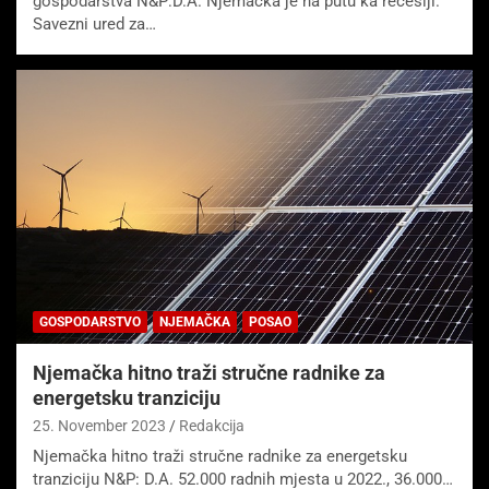
gospodarstva N&P:D.A. Njemačka je na putu ka recesiji.
Savezni ured za…
GOSPODARSTVO
NJEMAČKA
POSAO
Njemačka hitno traži stručne radnike za
energetsku tranziciju
25. November 2023
Redakcija
Njemačka hitno traži stručne radnike za energetsku
tranziciju N&P: D.A. 52.000 radnih mjesta u 2022., 36.000…