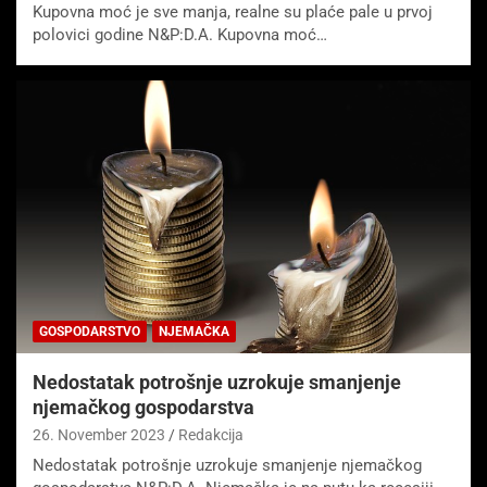
Kupovna moć je sve manja, realne su plaće pale u prvoj
polovici godine N&P:D.A. Kupovna moć…
GOSPODARSTVO
NJEMAČKA
Nedostatak potrošnje uzrokuje smanjenje
njemačkog gospodarstva
26. November 2023
Redakcija
Nedostatak potrošnje uzrokuje smanjenje njemačkog