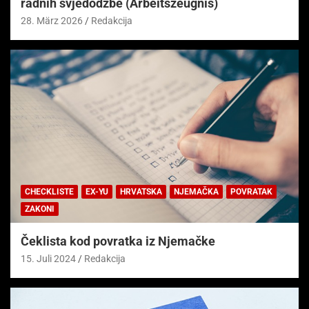
radnih svjedodžbe (Arbeitszeugnis)
28. März 2026
Redakcija
CHECKLISTE
EX-YU
HRVATSKA
NJEMAČKA
POVRATAK
ZAKONI
Čeklista kod povratka iz Njemačke
15. Juli 2024
Redakcija