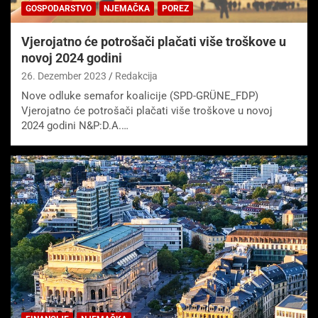
GOSPODARSTVO
NJEMAČKA
POREZ
Vjerojatno će potrošači plačati više troškove u
novoj 2024 godini
26. Dezember 2023
Redakcija
Nove odluke semafor koalicije (SPD-GRÜNE_FDP)
Vjerojatno će potrošači plačati više troškove u novoj
2024 godini N&P:D.A.…