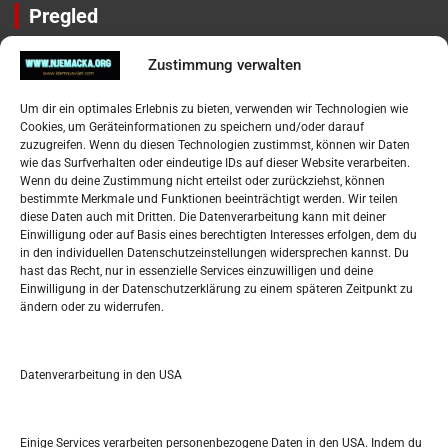
Pregled
Impressum
Zustimmung verwalten
Datenschutzerklärung
Widerufsbelehrung
Um dir ein optimales Erlebnis zu bieten, verwenden wir Technologien wie
Oglašavanje / Postavite svoj oglas
Cookies, um Geräteinformationen zu speichern und/oder darauf
zuzugreifen. Wenn du diesen Technologien zustimmst, können wir Daten
wie das Surfverhalten oder eindeutige IDs auf dieser Website verarbeiten.
Tko je “Idemo u Svijet – Njemačka?
Wenn du deine Zustimmung nicht erteilst oder zurückziehst, können
bestimmte Merkmale und Funktionen beeinträchtigt werden. Wir teilen
diese Daten auch mit Dritten. Die Datenverarbeitung kann mit deiner
Pretražite stranicu:
Einwilligung oder auf Basis eines berechtigten Interesses erfolgen, dem du
in den individuellen Datenschutzeinstellungen widersprechen kannst. Du
hast das Recht, nur in essenzielle Services einzuwilligen und deine
S
Einwilligung in der Datenschutzerklärung zu einem späteren Zeitpunkt zu
e
ändern oder zu widerrufen.
a
r
Kalendar
c
Datenverarbeitung in den USA
h
AUGUST 2026
M
D
M
D
F
S
S
Einige Services verarbeiten personenbezogene Daten in den USA. Indem du