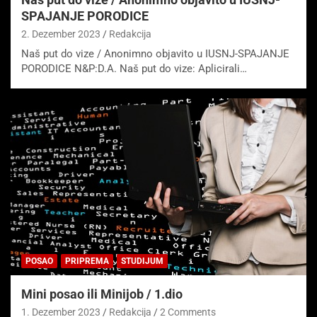
SPAJANJE PORODICE
2. Dezember 2023
Redakcija
Naš put do vize / Anonimno objavito u IUSNJ-SPAJANJE
PORODICE N&P:D.A. Naš put do vize: Aplicirali…
POSAO
PRIPREMA
STUDIJUM
Mini posao ili Minijob / 1.dio
1. Dezember 2023
Redakcija
2 Comments