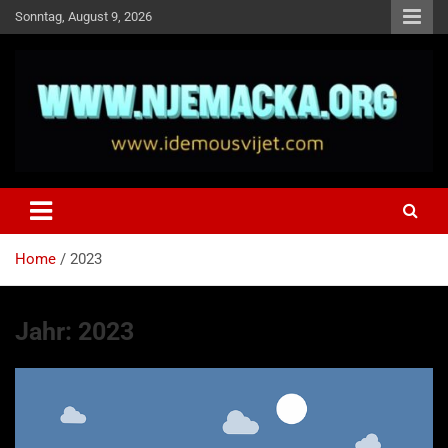
Skip
Sonntag, August 9, 2026
to
content
NJEMAČKA
Idemo u Svijet-Njemacka!
Home
2023
Jahr:
2023