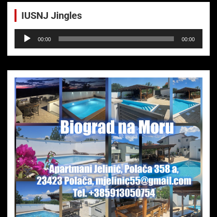
IUSNJ Jingles
Audio-
00:00
00:00
Player