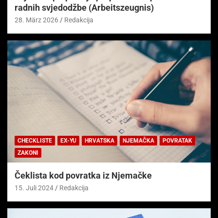
radnih svjedodžbe (Arbeitszeugnis)
28. März 2026
Redakcija
CHECKLISTE
EX-YU
HRVATSKA
NJEMAČKA
POVRATAK
ZAKONI
Čeklista kod povratka iz Njemačke
15. Juli 2024
Redakcija