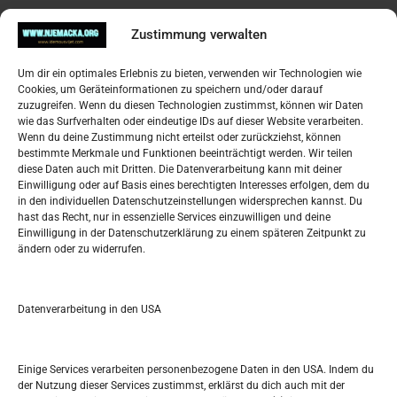
Pregled
Zustimmung verwalten
Impressum
Um dir ein optimales Erlebnis zu bieten, verwenden wir Technologien wie
Datenschutzerklärung
Cookies, um Geräteinformationen zu speichern und/oder darauf
Widerufsbelehrung
zuzugreifen. Wenn du diesen Technologien zustimmst, können wir Daten
Oglašavanje / Postavite svoj oglas
wie das Surfverhalten oder eindeutige IDs auf dieser Website verarbeiten.
Wenn du deine Zustimmung nicht erteilst oder zurückziehst, können
bestimmte Merkmale und Funktionen beeinträchtigt werden. Wir teilen
Tko je “Idemo u Svijet – Njemačka?
diese Daten auch mit Dritten. Die Datenverarbeitung kann mit deiner
Einwilligung oder auf Basis eines berechtigten Interesses erfolgen, dem du
in den individuellen Datenschutzeinstellungen widersprechen kannst. Du
Pretražite stranicu:
hast das Recht, nur in essenzielle Services einzuwilligen und deine
Einwilligung in der Datenschutzerklärung zu einem späteren Zeitpunkt zu
ändern oder zu widerrufen.
S
e
a
r
Datenverarbeitung in den USA
Kalendar
c
h
DEZEMBER 2023
Einige Services verarbeiten personenbezogene Daten in den USA. Indem du
der Nutzung dieser Services zustimmst, erklärst du dich auch mit der