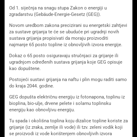
Od 1. siječnja na snagu stupa Zakon o energiji u
zgradarstvu (Gebäude-Energie-Gesetz (GEG)).
Novom uredbom zakona precizirani su energetski zahtjevi
za sustave grijanja te će se ubuduće pri ugradnji novih
sustava grijanja propisivati ​​da moraju proizvoditi
najmanje 65 posto topline iz obnovljivih izvora energije.
Dokaz o 65 posto osiguravaju stručnjaci za grijanje ili
ugradnjom određenih sustava grijanja koje GEG opisuje
kao dopuštene.
Postojeći sustavi grijanja na naftu i plin mogu raditi samo
do kraja 2044. godine.
GEG dopušta električnu energiju iz fotonapona, toplinu iz
bioplina, bio-ulje, drvene pelete i solarnu toplinsku
energiju kao obnovljivu energiju.
Tu spada i okolišna toplina koju dizalice topline koriste za
grijanje (iz zraka, zemlje ili vode) ili tzv. zeleni vodik koji
se proizvodi iz vode korištenjem obnovljivih izvora