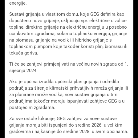
energije.
Sustavi grijanja u vlastitom domu, koje GEG definira kao
dopušteno novo grijanje, uključuju npr. električne dizalice
topline, direktno grijanje na električnu energiju u posebno
učinkovitim zgradama, solarnu toplinsku energiju, grijanje
na biomasu, grijanje na vodik ili hibridno grijanje s
toplinskom pumpom koje također koristi plin, biomasu ili
tekuća goriva.
Ti će se zahtjevi primjenjivati ​​na većinu novih zgrada od 1.
siječnja 2024.
Ako je općina izradila općinski plan grijanja i odredila
područja za širenje klimatski prihvatljivih mreža grijanja ili
za planirane mreže vodika, novi sustavi grijanja u tim
područjima također moraju ispunjavati zahtjeve GEG-a u
postojećim zgradama.
Za sve ostale lokacije, GEG zahtjevi za nove sustave
grijanja moraju biti ispunjeni do sredine 2026. u velikim
gradovima i najkasnije do sredine 2028. u svim općinama.