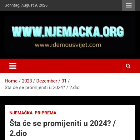
Skip
Sonntag, August 9, 2026
to
content
NJEMAČKA
Idemo u Svijet-Njemacka!
Home
2023
Dezember
31
Šta će se promijeniti u 2024? / 2.dio
NJEMAČKA
PRIPREMA
Šta će se promijeniti u 2024? /
2.dio