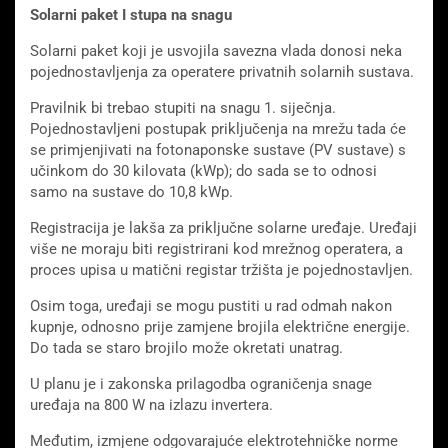
Solarni paket I stupa na snagu
Solarni paket koji je usvojila savezna vlada donosi neka
pojednostavljenja za operatere privatnih solarnih sustava.
Pravilnik bi trebao stupiti na snagu 1. siječnja.
Pojednostavljeni postupak priključenja na mrežu tada će
se primjenjivati ​​na fotonaponske sustave (PV sustave) s
učinkom do 30 kilovata (kWp); do sada se to odnosi
samo na sustave do 10,8 kWp.
Registracija je lakša za priključne solarne uređaje. Uređaji
više ne moraju biti registrirani kod mrežnog operatera, a
proces upisa u matični registar tržišta je pojednostavljen.
Osim toga, uređaji se mogu pustiti u rad odmah nakon
kupnje, odnosno prije zamjene brojila električne energije.
Do tada se staro brojilo može okretati unatrag.
U planu je i zakonska prilagodba ograničenja snage
uređaja na 800 W na izlazu invertera.
Međutim, izmjene odgovarajuće elektrotehničke norme