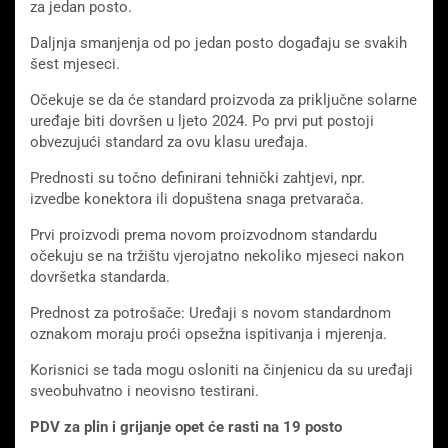
za jedan posto.
Daljnja smanjenja od po jedan posto događaju se svakih
šest mjeseci.
Očekuje se da će standard proizvoda za priključne solarne
uređaje biti dovršen u ljeto 2024. Po prvi put postoji
obvezujući standard za ovu klasu uređaja.
Prednosti su točno definirani tehnički zahtjevi, npr.
izvedbe konektora ili dopuštena snaga pretvarača.
Prvi proizvodi prema novom proizvodnom standardu
očekuju se na tržištu vjerojatno nekoliko mjeseci nakon
dovršetka standarda.
Prednost za potrošače: Uređaji s novom standardnom
oznakom moraju proći opsežna ispitivanja i mjerenja.
Korisnici se tada mogu osloniti na činjenicu da su uređaji
sveobuhvatno i neovisno testirani.
PDV za plin i grijanje opet će rasti na 19 posto