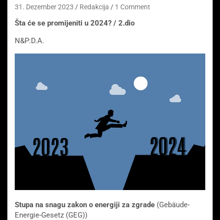
31. Dezember 2023
Redakcija
1 Comment
Šta će se promijeniti u 2024? / 2.dio
N&P:D.A.
Stupa na snagu zakon o energiji za zgrade
(Gebäude-
Energie-Gesetz (GEG))