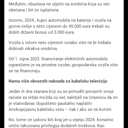
Međutim, obustava ne utječe na sredstva koja su već
obećana i bit će isplaćena.
Izvorno, 2024., kupci automobila na baterije i vozila na
gorive ćelije s neto cijenom do 45.000 eura trebali su
dobiti državni bonus od 3.000 eura.
Vozila s višom neto cijenom ionako više ne bi trebala
dobivati ​​nikakva sredstva.
Od 1. rujna 2023. financiranje električnih automobila
ograničeno je na privatne osobe; gospodarska vozila više
se ne financiraju.
Nema više obveznih naknada za kabelsku televiziju
Jedan ili dva stanara koji su se potrudili provjeriti svoje
račune za režije možda su već naletjeli na činjenicu da im
je stanodavac dopušteno paušalno naplatiti
širokopojasnu kabelsku vezu – čak i ako se ne koristi.
No, tome će uskoro biti kraj jer u srpnju 2024. konačno
ističe takozvana privilegija dodatnih troškova. Kao