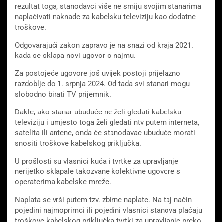
rezultat toga, stanodavci više ne smiju svojim stanarima
naplaćivati ​​naknade za kabelsku televiziju kao dodatne
troškove.
Odgovarajući zakon zapravo je na snazi ​​od kraja 2021.
kada se sklapa novi ugovor o najmu.
Za postojeće ugovore još uvijek postoji prijelazno
razdoblje do 1. srpnja 2024. Od tada svi stanari mogu
slobodno birati TV prijemnik.
Dakle, ako stanar ubuduće ne želi gledati kabelsku
televiziju i umjesto toga želi gledati ntv putem interneta,
satelita ili antene, onda će stanodavac ubuduće morati
snositi troškove kabelskog priključka.
U prošlosti su vlasnici kuća i tvrtke za upravljanje
nerijetko sklapale takozvane kolektivne ugovore s
operaterima kabelske mreže.
Naplata se vrši putem tzv. zbirne naplate. Na taj način
pojedini najmoprimci ili pojedini vlasnici stanova plaćaju
troškove kabelskog priključka tvrtki za upravljanje preko