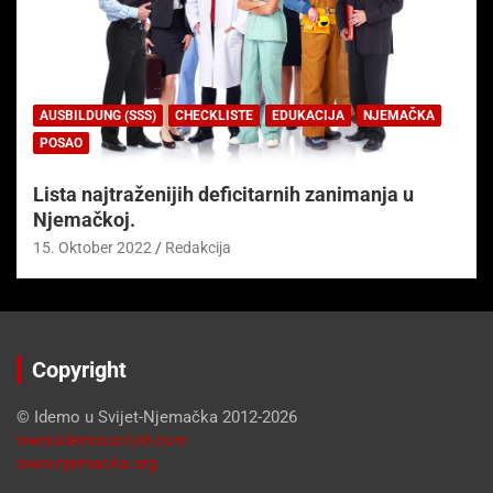
AUSBILDUNG (SSS)
CHECKLISTE
EDUKACIJA
NJEMAČKA
POSAO
Lista najtraženijih deficitarnih zanimanja u
Njemačkoj.
15. Oktober 2022
Redakcija
Copyright
© Idemo u Svijet-Njemačka 2012-2026
www.idemousvijet.com
www.njemacka.org