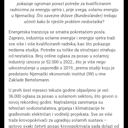
pokazuje ogroman porast potrebe za kvalificiranim
radnicima za energiju vjetra i, prije svega, solarnu energiju
u Njemačkoj. Što savezne države (Bundesländer) trebaju
učiniti kako bi riješile problem nedostatka?
Energetska tranzicija se smatra pokretačem posla.
Zapravo, industrija solarne energije i energije vjetra traži
sve više i više kvalificiranih radnika, kao što pokazuje
nedavna studija. Potrebe su tolike da stručnjaci strahuju
od nestašica. Broj online oglasa za posao u solarnoj
industriji iznosio je 52.000 u 2022., što je više nego
udvostručenje u usporedbi s 2019., prema studiji koju je
predstavio Njemački ekonomski institut (IW) u ime
Zaklade Bertelsmann.
U prvih šest mjeseci tekuće godine objavljeno je već
36.000 oglasa za posao u solarnom sektoru, što govori o
novoj rekordnoj godini. Najtraženija zanimanja su
tehničari vodoinstalatera, grijanja i klimatizacije te
građevinski električari i voditelji projekata. Sve se više
traže krovopokrivači za ugradnju solarnih sustava –
gotovo svaki četvrti posao krovopokrivača sada dolazi od