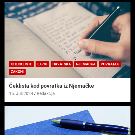
CHECKLISTE
EX-YU
HRVATSKA
NJEMAČKA
POVRATAK
ZAKONI
Čeklista kod povratka iz Njemačke
15. Juli 2024
Redakcija