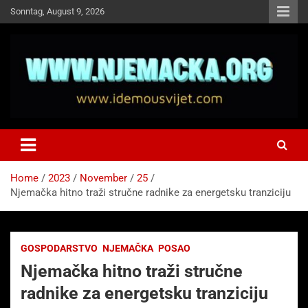
Skip
Sonntag, August 9, 2026
to
content
NJEMAČKA
Idemo u Svijet-Njemacka!
Home
2023
November
25
Njemačka hitno traži stručne radnike za energetsku tranziciju
GOSPODARSTVO
NJEMAČKA
POSAO
Njemačka hitno traži stručne
radnike za energetsku tranziciju