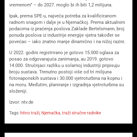
vremenom” – do 2027. moglo bi ih biti 1,2 milijuna.
Ipak, prema SPE-u, najveća potreba za kvalificiranom
radnom snagom i dalje je u Njemačkoj.
Prema aktualnim
podacima iz praćenja poslova Zaklade Bertelsmann, broj
ponuda poslova iz industrije energije vjetra također se
povećao – iako znatno manje dinamično i na nižoj razini.
U 2022. godini registrirano je gotovo 15.000 oglasa za
posao za odgovarajuća zanimanja, au 2019. gotovo
14.000. Stručnjaci razliku u solarnoj industriji pripisuju
broju sustava. Trenutno postoji više od tri milijuna
fotonaponskih sustava i 30.000 vjetroturbina na kopnu i
na moru. Međutim, planiranje i izgradnja vjetroturbina su
složeniji.
Izvor: ntv.de
Tags:
hitno traži
,
Njemačka
,
traži stručne radnike