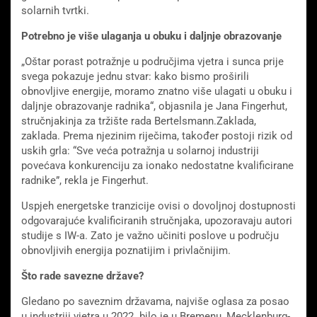
solarnih tvrtki.
Potrebno je više ulaganja u obuku i daljnje obrazovanje
„Oštar porast potražnje u područjima vjetra i sunca prije
svega pokazuje jednu stvar: kako bismo proširili
obnovljive energije, moramo znatno više ulagati u obuku i
daljnje obrazovanje radnika“, objasnila je Jana Fingerhut,
stručnjakinja za tržište rada Bertelsmann.Zaklada,
zaklada. Prema njezinim riječima, također postoji rizik od
uskih grla: “Sve veća potražnja u solarnoj industriji
povećava konkurenciju za ionako nedostatne kvalificirane
radnike”, rekla je Fingerhut.
Uspjeh energetske tranzicije ovisi o dovoljnoj dostupnosti
odgovarajuće kvalificiranih stručnjaka, upozoravaju autori
studije s IW-a. Zato je važno učiniti poslove u području
obnovljivih energija poznatijim i privlačnijim.
Što rade savezne države?
Gledano po saveznim državama, najviše oglasa za posao
u industriji vjetra u 2022. bilo je u Bremenu, Mecklenburg-