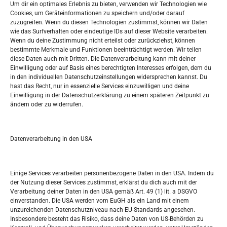
Um dir ein optimales Erlebnis zu bieten, verwenden wir Technologien wie
Datenschutzerklärung
Cookies, um Geräteinformationen zu speichern und/oder darauf
Widerufsbelehrung
zuzugreifen. Wenn du diesen Technologien zustimmst, können wir Daten
Oglašavanje / Postavite svoj oglas
wie das Surfverhalten oder eindeutige IDs auf dieser Website verarbeiten.
Wenn du deine Zustimmung nicht erteilst oder zurückziehst, können
bestimmte Merkmale und Funktionen beeinträchtigt werden. Wir teilen
Tko je “Idemo u Svijet – Njemačka?
diese Daten auch mit Dritten. Die Datenverarbeitung kann mit deiner
Einwilligung oder auf Basis eines berechtigten Interesses erfolgen, dem du
in den individuellen Datenschutzeinstellungen widersprechen kannst. Du
Pretražite stranicu:
hast das Recht, nur in essenzielle Services einzuwilligen und deine
Einwilligung in der Datenschutzerklärung zu einem späteren Zeitpunkt zu
ändern oder zu widerrufen.
S
e
a
r
Datenverarbeitung in den USA
Kalendar
c
h
NOVEMBER 2023
Einige Services verarbeiten personenbezogene Daten in den USA. Indem du
der Nutzung dieser Services zustimmst, erklärst du dich auch mit der
M
D
M
D
F
S
S
Verarbeitung deiner Daten in den USA gemäß Art. 49 (1) lit. a DSGVO
einverstanden. Die USA werden vom EuGH als ein Land mit einem
1
2
3
4
5
unzureichenden Datenschutzniveau nach EU-Standards angesehen.
Insbesondere besteht das Risiko, dass deine Daten von US-Behörden zu