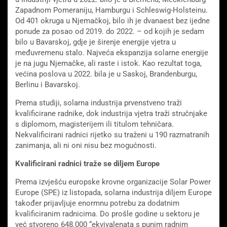
Zapadnom Pomeraniju, Hamburgu i Schleswig-Holsteinu.
Od 401 okruga u Njemačkoj, bilo ih je dvanaest bez ijedne
ponude za posao od 2019. do 2022. – od kojih je sedam
bilo u Bavarskoj, gdje je širenje energije vjetra u
međuvremenu stalo. Najveća ekspanzija solarne energije
je na jugu Njemačke, ali raste i istok. Kao rezultat toga,
većina poslova u 2022. bila je u Saskoj, Brandenburgu,
Berlinu i Bavarskoj.
Prema studiji, solarna industrija prvenstveno traži
kvalificirane radnike, dok industrija vjetra traži stručnjake
s diplomom, magisterijem ili titulom tehničara.
Nekvalificirani radnici rijetko su traženi u 190 razmatranih
zanimanja, ali ni oni nisu bez mogućnosti.
Kvalificirani radnici traže se diljem Europe
Prema izvješću europske krovne organizacije Solar Power
Europe (SPE) iz listopada, solarna industrija diljem Europe
također prijavljuje enormnu potrebu za dodatnim
kvalificiranim radnicima. Do prošle godine u sektoru je
već stvoreno 648.000 “ekvivalenata s punim radnim