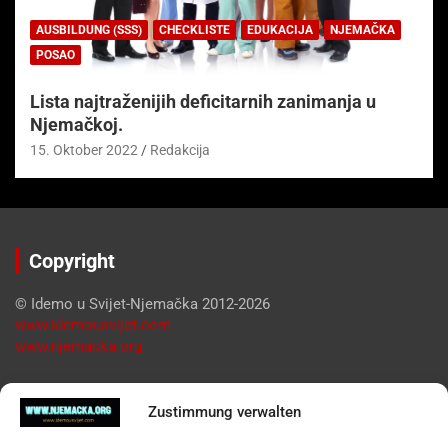
AUSBILDUNG (SSS)
CHECKLISTE
EDUKACIJA
NJEMAČKA
POSAO
Lista najtraženijih deficitarnih zanimanja u
Njemačkoj.
15. Oktober 2022
Redakcija
Copyright
© Idemo u Svijet-Njemačka 2012-2026
www.idemousvijet.com
www.njemacka.org
Pregled
Zustimmung verwalten
Impressum