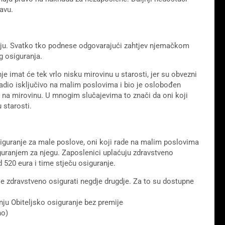
avu.
nju. Svatko tko podnese odgovarajući zahtjev njemačkom
g osiguranja.
 imat će tek vrlo nisku mirovinu u starosti, jer su obvezni
radio isključivo na malim poslovima i bio je oslobođen
 na mirovinu. U mnogim slučajevima to znači da oni koji
 starosti.
iguranje za male poslove, oni koji rade na malim poslovima
guranjem za njegu. Zaposlenici uplaćuju zdravstveno
 520 eura i time stječu osiguranje.
 zdravstveno osigurati negdje drugdje. Za to su dostupne
u Obiteljsko osiguranje bez premije
no)