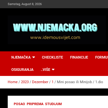
Skip
Samstag, August 8, 2026
to
content
NJEMAČKA
Idemo u Svijet-
NJEMAČKA
CHECKLISTE
FINANCIJE
FORMU
Njemacka!
OSIGURANJA
..VIŠE
Home
2023
Dezember
1
Mini posao ili Minijob / 1.dio
POSAO
PRIPREMA
STUDIJUM