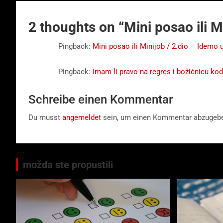
2 thoughts on “
Mini posao ili M
Pingback:
Mini posao ili Minijob / 2.dio – Idemo 
Pingback:
Imam li pravo na regres i božićnicu ko
Schreibe einen Kommentar
Du musst
angemeldet
sein, um einen Kommentar abzugeb
možda ste propustili