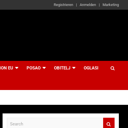
Registrieren
Anmelden
Marketing
NON EU
POSAO
OBITELJ
OGLASI
S
e