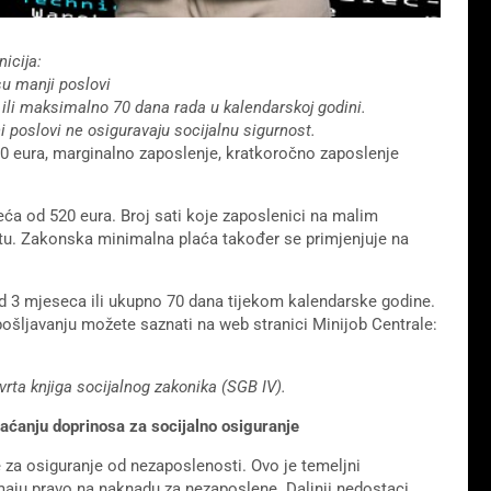
nicija:
su manji poslovi
a
ili maksimalno 70 dana rada u kalendarskoj godini.
 poslovi ne osiguravaju socijalnu sigurnost.
0 eura, marginalno zaposlenje, kratkoročno zaposlenje
eća od 520 eura. Broj sati koje zaposlenici na malim
tu. Zakonska minimalna plaća također se primjenjuje na
 od 3 mjeseca ili ukupno 70 dana tijekom kalendarske godine.
šljavanju možete saznati na web stranici Minijob Centrale:
rta knjiga socijalnog zakonika (SGB IV).
aćanju doprinosa za socijalno osiguranje
za osiguranje od nezaposlenosti. Ovo je temeljni
maju pravo na naknadu za nezaposlene. Daljnji nedostaci