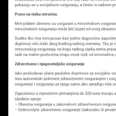
pokazuju se u socijalnom osiguranju, a često iu radnom pr
Pravo na nisku mirovinu
Mini-jobberi obvezno su osigurani u mirovinskom osigura
mirovinskom osiguranju može biti izuzet od ovog obvezno
Svatko tko ima mini-posao kao jedino dugoročno zaposlenje
doprinosi vrlo niski zbog kratkog radnog vremena. Tko je 
mirovinskog osiguranja, na kraju radnog vijeka nema prava
rade na malim poslovima imaju visok rizik od siromaštva u
Zdravstveno i njegovateljsko osiguranje
Iako poslodavac plaća paušalne doprinose za socijalno os
nisu automatski pokriveni zdravstvenim osiguranjem i osi
osiguranje i osiguranje za njegu samo ako zarađuju više od
Zaposlenici s mjesečnim primanjima do 520 eura moraju se
sljedeće opcije:
– Obvezna osiguranja u zakonskom zdravstvenom osiguranj
– Dobrovoljno zdravstveno osiguranje (zakonsko ili privat