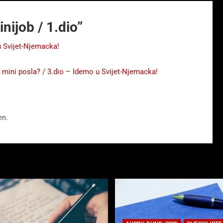
inijob / 1.dio
”
u Svijet-Njemacka!
d mini posla? / 3.dio – Idemo u Svijet-Njemacka!
en.