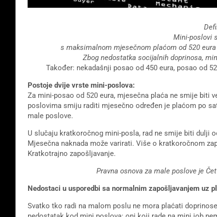
Defi
Mini-poslovi 
s maksimalnom mjesečnom plaćom od 520 eur
Zbog nedostatka socijalnih doprinosa, mini
Također: nekadašnji posao od 450 eura, posao od 52
Postoje dvije vrste mini-poslova:
Za mini-posao od 520 eura, mjesečna plaća ne smije biti v
poslovima smiju raditi mjesečno određen je plaćom po sa
male poslove.
U slučaju kratkoročnog mini-posla, rad ne smije biti dulji
Mjesečna naknada može varirati. Više o kratkoročnom zapo
Kratkotrajno zapošljavanje.
Pravna osnova za male poslove je Četv
Nedostaci u usporedbi sa normalnim zapošljavanjem uz pl
Svatko tko radi na malom poslu ne mora plaćati doprinose 
nedostatak kod mini poslova: oni koji rade na mini job ne