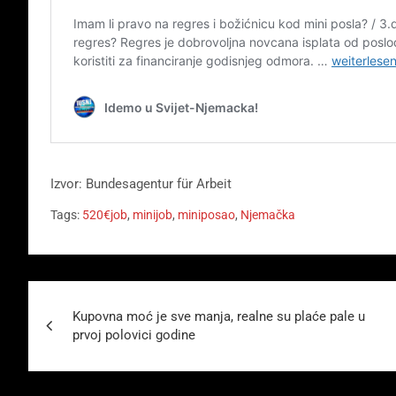
Izvor: Bundesagentur für Arbeit
Tags:
520€job
,
minijob
,
miniposao
,
Njemačka
Beitragsnavigation
Kupovna moć je sve manja, realne su plaće pale u
prvoj polovici godine