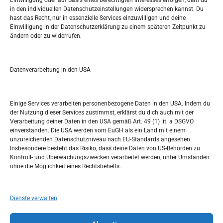
Einwilligung oder auf Basis eines berechtigten Interesses erfolgen, dem du
in den individuellen Datenschutzeinstellungen widersprechen kannst. Du
Pretražite stranicu:
hast das Recht, nur in essenzielle Services einzuwilligen und deine
Einwilligung in der Datenschutzerklärung zu einem späteren Zeitpunkt zu
ändern oder zu widerrufen.
S
e
a
r
Datenverarbeitung in den USA
Kalendar
c
h
APRIL 2023
Einige Services verarbeiten personenbezogene Daten in den USA. Indem du
der Nutzung dieser Services zustimmst, erklärst du dich auch mit der
M
D
M
D
F
S
S
Verarbeitung deiner Daten in den USA gemäß Art. 49 (1) lit. a DSGVO
einverstanden. Die USA werden vom EuGH als ein Land mit einem
1
2
unzureichenden Datenschutzniveau nach EU-Standards angesehen.
Insbesondere besteht das Risiko, dass deine Daten von US-Behörden zu
3
4
5
6
7
8
9
Kontroll- und Überwachungszwecken verarbeitet werden, unter Umständen
ohne die Möglichkeit eines Rechtsbehelfs.
10
11
12
13
14
15
16
17
18
19
20
21
22
23
Dienste verwalten
24
25
26
27
28
29
30