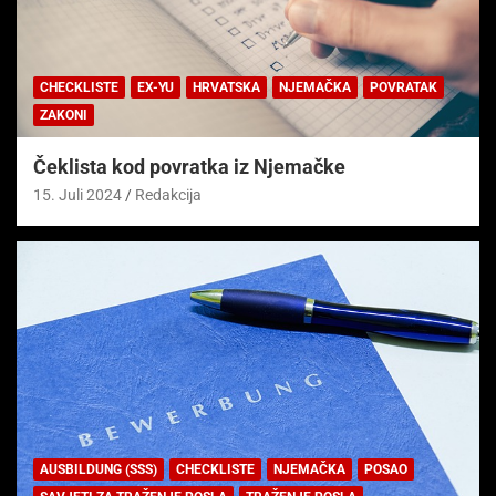
CHECKLISTE
EX-YU
HRVATSKA
NJEMAČKA
POVRATAK
ZAKONI
Čeklista kod povratka iz Njemačke
15. Juli 2024
Redakcija
AUSBILDUNG (SSS)
CHECKLISTE
NJEMAČKA
POSAO