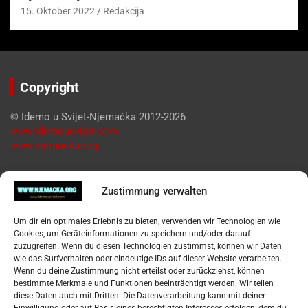
15. Oktober 2022
Redakcija
Copyright
© Idemo u Svijet-Njemačka 2012-2026
www.idemousvijet.com
www.njemacka.org
Pregled
Zustimmung verwalten
Impressum
Um dir ein optimales Erlebnis zu bieten, verwenden wir Technologien wie
Datenschutzerklärung
Cookies, um Geräteinformationen zu speichern und/oder darauf
Widerufsbelehrung
zuzugreifen. Wenn du diesen Technologien zustimmst, können wir Daten
Oglašavanje / Postavite svoj oglas
wie das Surfverhalten oder eindeutige IDs auf dieser Website verarbeiten.
Wenn du deine Zustimmung nicht erteilst oder zurückziehst, können
bestimmte Merkmale und Funktionen beeinträchtigt werden. Wir teilen
Tko je “Idemo u Svijet – Njemačka?
diese Daten auch mit Dritten. Die Datenverarbeitung kann mit deiner