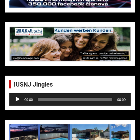
IUSNJ Jingles
Audio-
00:00
00:00
Player