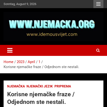
Skip
Sonntag, August 9, 2026
to
content
NJEMAČKA
Idemo u Svijet-Njemacka!
Home
2023
April
1
Korisne njemačke fraze / Odjednom ste nestali.
NJEMAČKA
NJEMAČKI JEZIK
PRIPREMA
Korisne njemačke fraze /
Odjednom ste nestali.