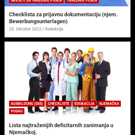
SAVJETI ZA TRAŽENJE POSLA
TRAŽENJE POSLA
Checklista za prijavnu dokumentaciju (njem.
Bewerbungsunterlagen)
20. Oktober 2022
Redakcija
AUSBILDUNG (SSS)
CHECKLISTE
EDUKACIJA
NJEMAČKA
POSAO
Lista najtraženijih deficitarnih zanimanja u
Njemačkoj.