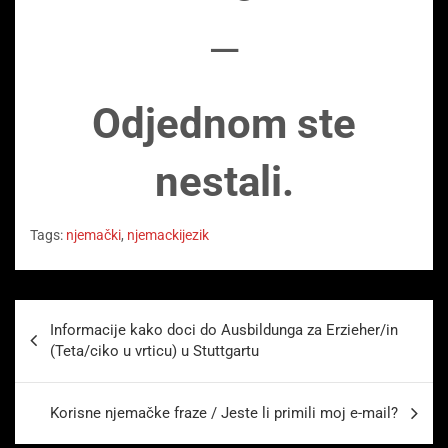
—
Odjednom ste
nestali.
Tags:
njemački
,
njemackijezik
Beitragsnavigation
Informacije kako doci do Ausbildunga za Erzieher/in
(Teta/ciko u vrticu) u Stuttgartu
Korisne njemačke fraze / Jeste li primili moj e-mail?