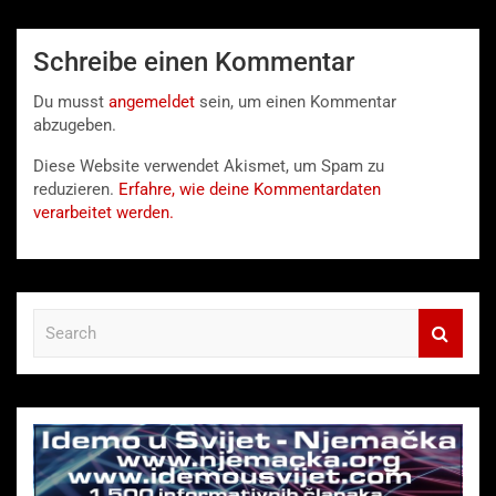
Schreibe einen Kommentar
Du musst
angemeldet
sein, um einen Kommentar
abzugeben.
Diese Website verwendet Akismet, um Spam zu
reduzieren.
Erfahre, wie deine Kommentardaten
verarbeitet werden.
S
e
a
r
c
h