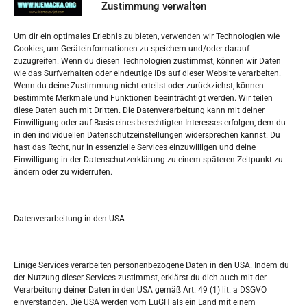
Impressum
Zustimmung verwalten
Datenschutzerklärung
Widerufsbelehrung
Um dir ein optimales Erlebnis zu bieten, verwenden wir Technologien wie
Oglašavanje / Postavite svoj oglas
Cookies, um Geräteinformationen zu speichern und/oder darauf
zuzugreifen. Wenn du diesen Technologien zustimmst, können wir Daten
wie das Surfverhalten oder eindeutige IDs auf dieser Website verarbeiten.
Tko je “Idemo u Svijet – Njemačka?
Wenn du deine Zustimmung nicht erteilst oder zurückziehst, können
bestimmte Merkmale und Funktionen beeinträchtigt werden. Wir teilen
diese Daten auch mit Dritten. Die Datenverarbeitung kann mit deiner
Pretražite stranicu:
Einwilligung oder auf Basis eines berechtigten Interesses erfolgen, dem du
in den individuellen Datenschutzeinstellungen widersprechen kannst. Du
hast das Recht, nur in essenzielle Services einzuwilligen und deine
S
Einwilligung in der Datenschutzerklärung zu einem späteren Zeitpunkt zu
e
ändern oder zu widerrufen.
a
r
Kalendar
c
Datenverarbeitung in den USA
h
AUGUST 2026
M
D
M
D
F
S
S
Einige Services verarbeiten personenbezogene Daten in den USA. Indem du
der Nutzung dieser Services zustimmst, erklärst du dich auch mit der
1
2
Verarbeitung deiner Daten in den USA gemäß Art. 49 (1) lit. a DSGVO
einverstanden. Die USA werden vom EuGH als ein Land mit einem