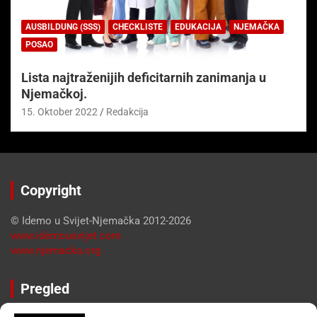
AUSBILDUNG (SSS)
CHECKLISTE
EDUKACIJA
NJEMAČKA
POSAO
Lista najtraženijih deficitarnih zanimanja u
Njemačkoj.
15. Oktober 2022
Redakcija
Copyright
© Idemo u Svijet-Njemačka 2012-2026
www.idemousvijet.com
www.njemacka.org
Pregled