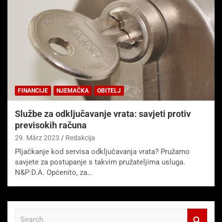
FINANCIJE
NJEMAČKA
OBITELJ
Službe za odključavanje vrata: savjeti protiv
previsokih računa
29. März 2023
Redakcija
Pljačkanje kod servisa odključavanja vrata? Pružamo
savjete za postupanje s takvim pružateljima usluga.
N&P:D.A. Općenito, za…
S