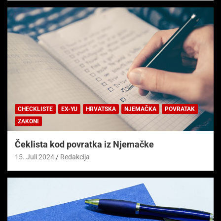
CHECKLISTE
EX-YU
HRVATSKA
NJEMAČKA
POVRATAK
ZAKONI
Čeklista kod povratka iz Njemačke
15. Juli 2024
Redakcija