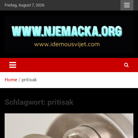
Skip
Freitag, August 7, 2026
to
content
NJEMAČKA
Idemo u Svijet-Njemacka!
Home
pritisak
Schlagwort:
pritisak