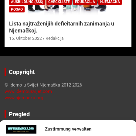
AUSBILDUNG (SSS)
CHECKLISTE
EDUKACIJA
NJEMAČKA
POSAO
Lista najtraženijih deficitarnih zanimanja u
Njemačkoj.
15. Oktober 2022
Redakcija
Copyright
© Idemo u Svijet-Njemačka 2012-2026
www.idemousvijet.com
www.njemacka.org
Pregled
Impressum
Zustimmung verwalten
Datenschutzerklärung