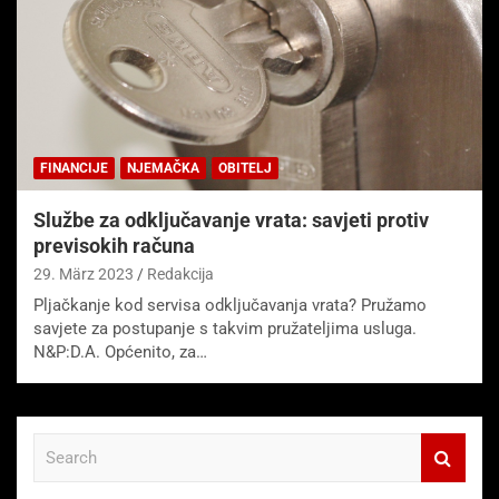
FINANCIJE
NJEMAČKA
OBITELJ
Službe za odključavanje vrata: savjeti protiv
previsokih računa
29. März 2023
Redakcija
Pljačkanje kod servisa odključavanja vrata? Pružamo
savjete za postupanje s takvim pružateljima usluga.
N&P:D.A. Općenito, za…
S
e
a