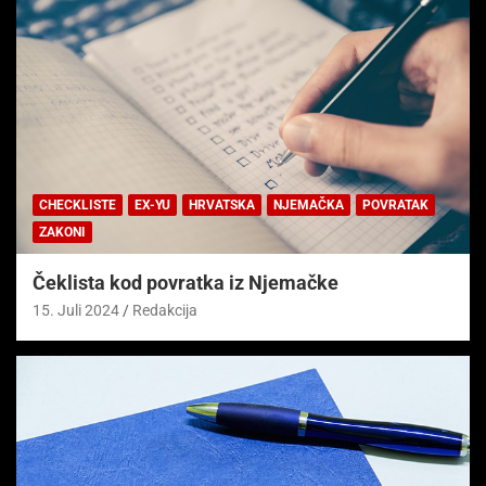
CHECKLISTE
EX-YU
HRVATSKA
NJEMAČKA
POVRATAK
ZAKONI
Čeklista kod povratka iz Njemačke
15. Juli 2024
Redakcija