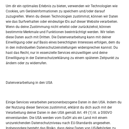
Widerufsbelehrung
Um dir ein optimales Erlebnis zu bieten, verwenden wir Technologien wie
Oglašavanje / Postavite svoj oglas
Cookies, um Geräteinformationen zu speichern und/oder darauf
zuzugreifen. Wenn du diesen Technologien zustimmst, können wir Daten
wie das Surfverhalten oder eindeutige IDs auf dieser Website verarbeiten.
Tko je “Idemo u Svijet – Njemačka?
Wenn du deine Zustimmung nicht erteilst oder zurückziehst, können
bestimmte Merkmale und Funktionen beeinträchtigt werden. Wir teilen
diese Daten auch mit Dritten. Die Datenverarbeitung kann mit deiner
Pretražite stranicu:
Einwilligung oder auf Basis eines berechtigten Interesses erfolgen, dem du
in den individuellen Datenschutzeinstellungen widersprechen kannst. Du
hast das Recht, nur in essenzielle Services einzuwilligen und deine
S
Einwilligung in der Datenschutzerklärung zu einem späteren Zeitpunkt zu
e
ändern oder zu widerrufen.
a
r
Kalendar
c
Datenverarbeitung in den USA
h
AUGUST 2026
M
D
M
D
F
S
S
Einige Services verarbeiten personenbezogene Daten in den USA. Indem du
der Nutzung dieser Services zustimmst, erklärst du dich auch mit der
1
2
Verarbeitung deiner Daten in den USA gemäß Art. 49 (1) lit. a DSGVO
einverstanden. Die USA werden vom EuGH als ein Land mit einem
3
4
5
6
7
8
9
unzureichenden Datenschutzniveau nach EU-Standards angesehen.
Insbesondere besteht das Risiko, dass deine Daten von US-Behörden zu