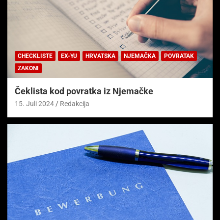
CHECKLISTE
EX-YU
HRVATSKA
NJEMAČKA
POVRATAK
ZAKONI
Čeklista kod povratka iz Njemačke
15. Juli 2024
Redakcija