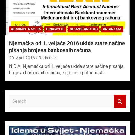
ADMINISTRACIJA
FINANCIJE
GOSPODARSTVO
PRIPREMA
Njemačka od 1. veljače 2016 ukida stare načine
pisanja brojeva bankovnih računa
20. April 2016
Redakcija
N:D.A. Njemačka od 1. veljače ukida stare načine pisanja
brojeva bankovnih računa, koje će u potpunosti…
S
e
a
r
c
h