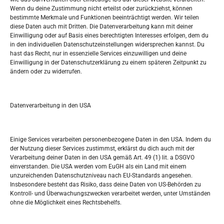
Tko je “Idemo u Svijet – Njemačka?
Wenn du deine Zustimmung nicht erteilst oder zurückziehst, können
bestimmte Merkmale und Funktionen beeinträchtigt werden. Wir teilen
diese Daten auch mit Dritten. Die Datenverarbeitung kann mit deiner
Pretražite stranicu:
Einwilligung oder auf Basis eines berechtigten Interesses erfolgen, dem du
in den individuellen Datenschutzeinstellungen widersprechen kannst. Du
hast das Recht, nur in essenzielle Services einzuwilligen und deine
S
Einwilligung in der Datenschutzerklärung zu einem späteren Zeitpunkt zu
e
ändern oder zu widerrufen.
a
r
Kalendar
c
Datenverarbeitung in den USA
h
AUGUST 2026
M
D
M
D
F
S
S
Einige Services verarbeiten personenbezogene Daten in den USA. Indem du
der Nutzung dieser Services zustimmst, erklärst du dich auch mit der
1
2
Verarbeitung deiner Daten in den USA gemäß Art. 49 (1) lit. a DSGVO
einverstanden. Die USA werden vom EuGH als ein Land mit einem
3
4
5
6
7
8
9
unzureichenden Datenschutzniveau nach EU-Standards angesehen.
Insbesondere besteht das Risiko, dass deine Daten von US-Behörden zu
10
11
12
13
14
15
16
Kontroll- und Überwachungszwecken verarbeitet werden, unter Umständen
ohne die Möglichkeit eines Rechtsbehelfs.
17
18
19
20
21
22
23