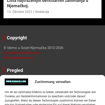
Lista najtraženijih deficitarnih zanimanja u
Njemačkoj.
15. Oktober 2022
Redakcija
Copyright
© Idemo u Svijet-Njemačka 2012-2026
www.idemousvijet.com
www.njemacka.org
Pregled
Impressum
Zustimmung verwalten
Datenschutzerklärung
Widerufsbelehrung
Um dir ein optimales Erlebnis zu bieten, verwenden wir Technologien wie
Oglašavanje / Postavite svoj oglas
Cookies, um Geräteinformationen zu speichern und/oder darauf
zuzugreifen. Wenn du diesen Technologien zustimmst, können wir Daten
wie das Surfverhalten oder eindeutige IDs auf dieser Website verarbeiten.