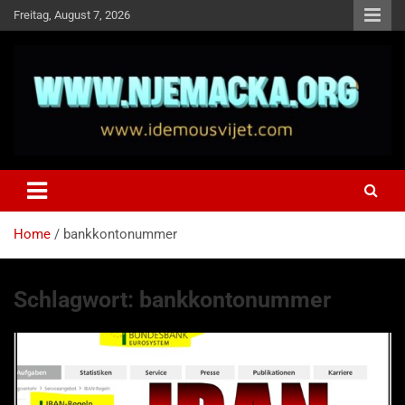
Skip
Freitag, August 7, 2026
to
content
NJEMAČKA
Idemo u Svijet-Njemacka!
Home
bankkontonummer
Schlagwort:
bankkontonummer