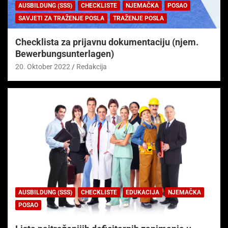
AUSBILDUNG (SSS)
CHECKLISTE
NJEMAČKA
POSAO
SAVJETI ZA TRAŽENJE POSLA
TRAŽENJE POSLA
Checklista za prijavnu dokumentaciju (njem.
Bewerbungsunterlagen)
20. Oktober 2022
Redakcija
AUSBILDUNG (SSS)
CHECKLISTE
EDUKACIJA
NJEMAČKA
POSAO