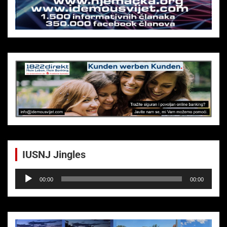
IUSNJ Jingles
Audio-
00:00
00:00
Player