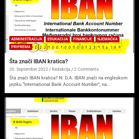
ADMINISTRACIJA
EDUKACIJA
FINANCIJE
NJEMAČKA
PRIPREMA
Šta znači IBAN kratica?
20. September 2022
Redakcija
2 Comments
Šta znači IBAN kratica? N: D.A. IBAN znači na engleskom
jeziku “International Bank Account Number”, na…