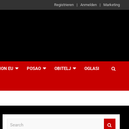
Registrieren
Anmelden
Marketing
NON EU
POSAO
OBITELJ
OGLASI
S
e