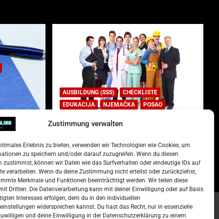
AUSBILDUNG (SSS)
CHECKLISTE
EDUKACIJA
NJEMAČKA
POSAO
Zustimmung verwalten
Lista najtraženijih deficitarnih
zanimanja u Njemačkoj.
ptimales Erlebnis zu bieten, verwenden wir Technologien wie Cookies, um
)
15. Oktober 2022
Redakcija
mationen zu speichern und/oder darauf zuzugreifen. Wenn du diesen
 zustimmst, können wir Daten wie das Surfverhalten oder eindeutige IDs auf
te verarbeiten. Wenn du deine Zustimmung nicht erteilst oder zurückziehst,
mmte Merkmale und Funktionen beeinträchtigt werden. Wir teilen diese
it Dritten. Die Datenverarbeitung kann mit deiner Einwilligung oder auf Basis
tigten Interesses erfolgen, dem du in den individuellen
instellungen widersprechen kannst. Du hast das Recht, nur in essenzielle
zuwilligen und deine Einwilligung in der Datenschutzerklärung zu einem