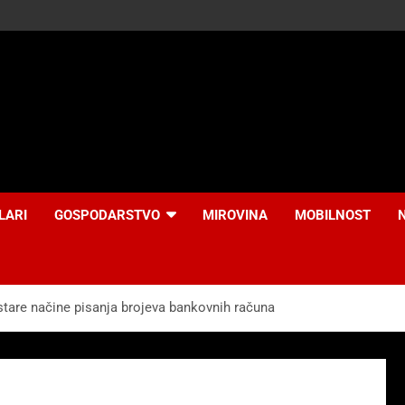
LARI
GOSPODARSTVO
MIROVINA
MOBILNOST
stare načine pisanja brojeva bankovnih računa