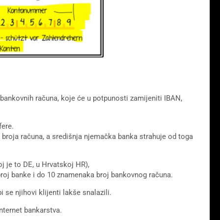
 bankovnih računa, koje će u potpunosti zamijeniti IBAN,
fere.
nja broja računa, a središnja njemačka banka strahuje od toga
 je to DE, u Hrvatskoj HR),
roj banke i do 10 znamenaka broj bankovnog računa.
se njihovi klijenti lakše snalazili.
nternet bankarstva.