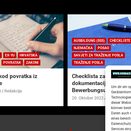
AUSBILDUNG (SSS)
CHECKLISTE
NJEMAČKA
POSAO
EX-YU
HRVATSKA
SAVJETI ZA TRAŽENJE POSLA
POVRATAK
ZAKONI
TRAŽENJE POSLA
kod povratka iz
Checklista za prijavnu
e
dokumentaciju (njem.
Um dir ein o
Bewerbungsunterlagen
4
Redakcija
Geräteinfor
Technologien
20. Oktober 2022
Redakcija
dieser Websi
können besti
Daten auch m
eines berech
Datenschutze
Services ein