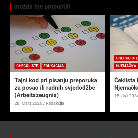
možda ste propustili
CHECKLISTE
CHECKLISTE
EDUKACIJA
NJEMAČKA
Tajni kod pri pisanju preporuka
Čeklista 
za posao ili radnih svjedodžbe
Njemačk
(Arbeitszeugnis)
15. Juli 202
28. März 2026
Redakcija