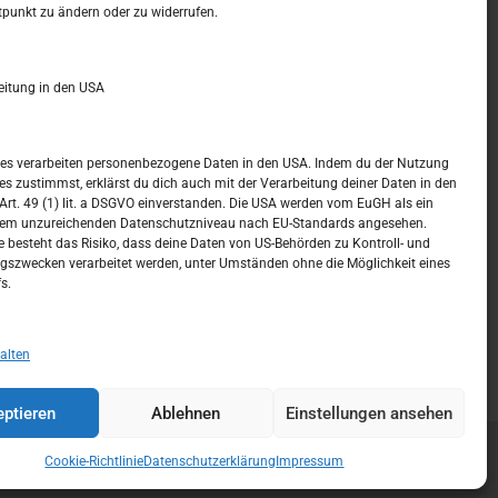
t –
Kalendar
tpunkt zu ändern oder zu widerrufen.
APRIL 2016
eitung in den USA
M
D
M
D
F
S
S
1
2
3
ices verarbeiten personenbezogene Daten in den USA. Indem du der Nutzung
ces zustimmst, erklärst du dich auch mit der Verarbeitung deiner Daten in den
4
5
6
7
8
9
10
t. 49 (1) lit. a DSGVO einverstanden. Die USA werden vom EuGH als ein
nem unzureichenden Datenschutzniveau nach EU-Standards angesehen.
11
12
13
14
15
16
17
 besteht das Risiko, dass deine Daten von US-Behörden zu Kontroll- und
szwecken verarbeitet werden, unter Umständen ohne die Möglichkeit eines
18
19
20
21
22
23
24
s.
25
26
27
28
29
30
« Jan.
Juli »
alten
ptieren
Ablehnen
Einstellungen ansehen
Cookie-Richtlinie
Datenschutzerklärung
Impressum