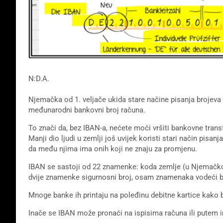
N:D.A.
Njemačka od 1. veljače ukida stare načine pisanja brojeva
međunarodni bankovni broj računa.
To znači da, bez IBAN-a, nećete moći vršiti bankovne trans
Manji dio ljudi u zemlji još uvijek koristi stari način pisa
da među njima ima onih koji ne znaju za promjenu.
IBAN se sastoji od 22 znamenke: koda zemlje (u Njemačkoj
dvije znamenke sigurnosni broj, osam znamenaka vodeći b
Mnoge banke ih printaju na poleđinu debitne kartice kako bi 
Inače se IBAN može pronaći na ispisima računa ili putem i