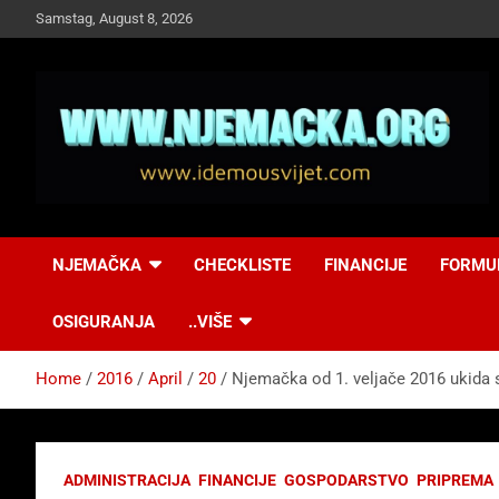
Skip
Samstag, August 8, 2026
to
content
NJEMAČKA
Idemo u Svijet-
NJEMAČKA
CHECKLISTE
FINANCIJE
FORMU
Njemacka!
OSIGURANJA
..VIŠE
Home
2016
April
20
Njemačka od 1. veljače 2016 ukida 
ADMINISTRACIJA
FINANCIJE
GOSPODARSTVO
PRIPREMA