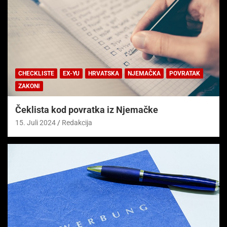
CHECKLISTE
EX-YU
HRVATSKA
NJEMAČKA
POVRATAK
ZAKONI
Čeklista kod povratka iz Njemačke
15. Juli 2024
Redakcija