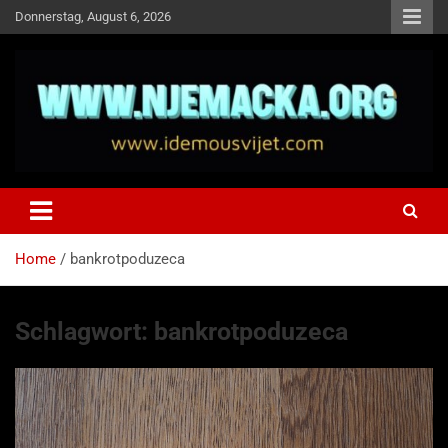
Skip
Donnerstag, August 6, 2026
to
content
NJEMAČKA
Idemo u Svijet-Njemacka!
Home
bankrotpoduzeca
Schlagwort:
bankrotpoduzeca