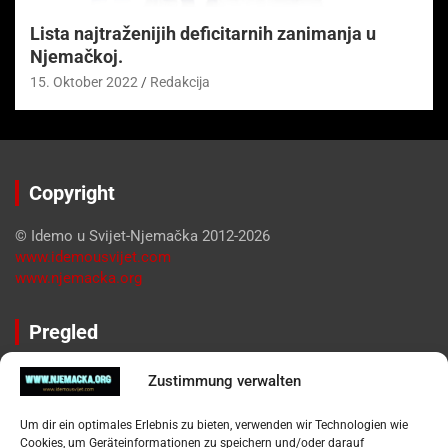
Lista najtraženijih deficitarnih zanimanja u
Njemačkoj.
15. Oktober 2022
Redakcija
Copyright
© Idemo u Svijet-Njemačka 2012-2026
www.idemousvijet.com
www.njemacka.org
Pregled
Impressum
Zustimmung verwalten
Datenschutzerklärung
Widerufsbelehrung
Um dir ein optimales Erlebnis zu bieten, verwenden wir Technologien wie
Oglašavanje / Postavite svoj oglas
Cookies, um Geräteinformationen zu speichern und/oder darauf