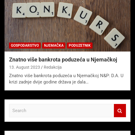
GOSPODARSTVO
NJEMAČKA
PODUZETNIK
Znatno više bankrota poduzeća u Njemačkoj
13. August 2023
Redakcija
Znatno više bankrota poduzeća u Njemačkoj N&P: D.A. U
krizi zadnje dvije godine država je dala…
S
e
a
r
c