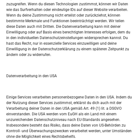
zuzugreifen. Wenn du diesen Technologien zustimmst, können wir Daten
wie das Surfverhalten oder eindeutige IDs auf dieser Website verarbeiten.
Tko je “Idemo u Svijet – Njemačka?
Wenn du deine Zustimmung nicht erteilst oder zurückziehst, können
bestimmte Merkmale und Funktionen beeinträchtigt werden. Wir teilen
diese Daten auch mit Dritten. Die Datenverarbeitung kann mit deiner
Pretražite stranicu:
Einwilligung oder auf Basis eines berechtigten Interesses erfolgen, dem du
in den individuellen Datenschutzeinstellungen widersprechen kannst. Du
hast das Recht, nur in essenzielle Services einzuwilligen und deine
S
Einwilligung in der Datenschutzerklärung zu einem späteren Zeitpunkt zu
e
ändern oder zu widerrufen.
a
r
Kalendar
c
Datenverarbeitung in den USA
h
AUGUST 2026
M
D
M
D
F
S
S
Einige Services verarbeiten personenbezogene Daten in den USA. Indem du
der Nutzung dieser Services zustimmst, erklärst du dich auch mit der
1
2
Verarbeitung deiner Daten in den USA gemäß Art. 49 (1) lit. a DSGVO
einverstanden. Die USA werden vom EuGH als ein Land mit einem
3
4
5
6
7
8
9
unzureichenden Datenschutzniveau nach EU-Standards angesehen.
Insbesondere besteht das Risiko, dass deine Daten von US-Behörden zu
10
11
12
13
14
15
16
Kontroll- und Überwachungszwecken verarbeitet werden, unter Umständen
ohne die Möglichkeit eines Rechtsbehelfs.