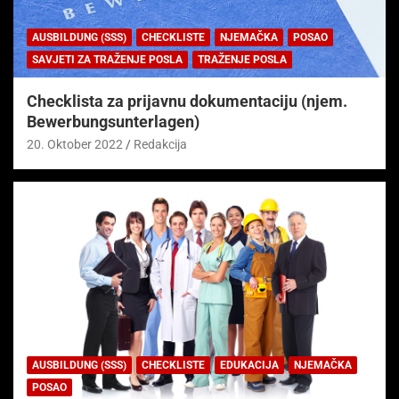
AUSBILDUNG (SSS)
CHECKLISTE
NJEMAČKA
POSAO
SAVJETI ZA TRAŽENJE POSLA
TRAŽENJE POSLA
Checklista za prijavnu dokumentaciju (njem.
Bewerbungsunterlagen)
20. Oktober 2022
Redakcija
AUSBILDUNG (SSS)
CHECKLISTE
EDUKACIJA
NJEMAČKA
POSAO