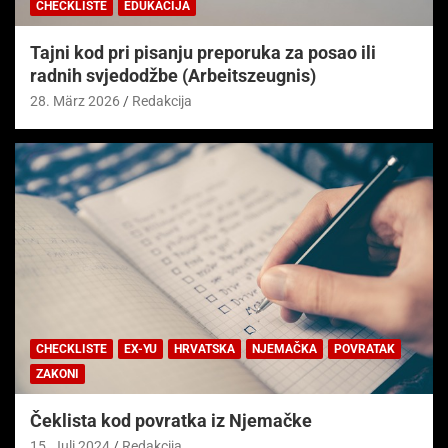
CHECKLISTE
EDUKACIJA
Tajni kod pri pisanju preporuka za posao ili
radnih svjedodžbe (Arbeitszeugnis)
28. März 2026
Redakcija
CHECKLISTE
EX-YU
HRVATSKA
NJEMAČKA
POVRATAK
ZAKONI
Čeklista kod povratka iz Njemačke
15. Juli 2024
Redakcija