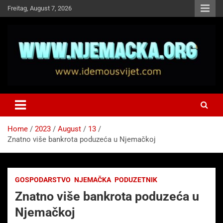
Skip
Freitag, August 7, 2026
to
content
NJEMAČKA
Idemo u Svijet-Njemacka!
Home
2023
August
13
Znatno više bankrota poduzeća u Njemačkoj
GOSPODARSTVO
NJEMAČKA
PODUZETNIK
Znatno više bankrota poduzeća u
Njemačkoj