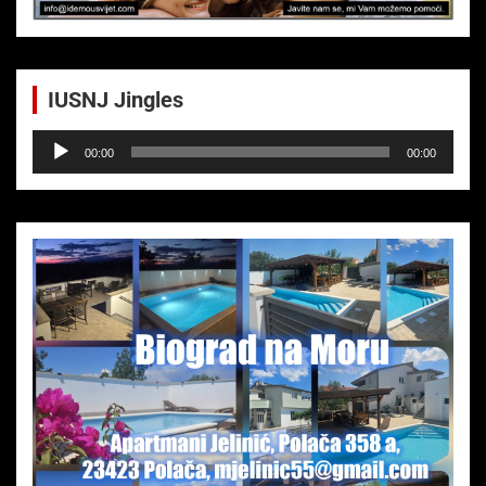
IUSNJ Jingles
Audio-
00:00
00:00
Player