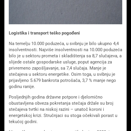
Logistika i transport teško pogođeni
Na temelju 10.000 poduzeća, u svibnju je bilo ukupno 4,4
insolventnosti. Najviše insolventnosti na 10.000 poduzeća
bilo je u sektoru prometa i skladištenja sa 8,7 slučajeva, a
slijede ostale gospodarske usluge, poput agencija za
privremeno zapošljavanje, sa 7,4 slučaja. Manje je
stečajeva u sektoru energetike. Osim toga, u svibnju je
prijavljeno 5.679 bankrota potrošača, 3,7 % manje nego
godinu ranije.
Posljednjih godina državne potpore i djelomično
obustavljena obveza pokretanja stečaja držale su broj
stečajeva tvrtki na niskoj razini – unatoč koroni i
energetskoj krizi. Stručnjaci su stoga očekivali porast u
tekućoj godini.