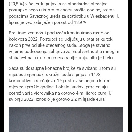
(23,8 %) više tvrtki prijavila za standardne stečajne
postupke nego u istom mjesecu prošle godine, prema
podacima Saveznog ureda za statistiku u Wiesbadenu. U
lipnju je već zabilježen porast od 13,9 %.
Broj insolventnosti poduzeća kontinuirano raste od
kolovoza 2022. Postupci se uključuju u statistiku tek
nakon prve odluke stečajnog suda. Stoga je stvarno
vrijeme podnošenja zahtjeva za insolventnost u mnogim
slučajevima oko tri mjeseca ranije, objasnilo je tijelo.
Sada su dostupne konačne brojke za svibanj: u tom su
mjesecu njemački okružni sudovi prijavili 1478
korporativnih stečajeva, 19 posto više nego u istom
mjesecu prošle godine. Lokalni sudovi procjenjuju
potraživanja vjerovnika na gotovo 4 milijarde eura. U
svibnju 2022. iznosio je gotovo 2,2 milijarde eura.