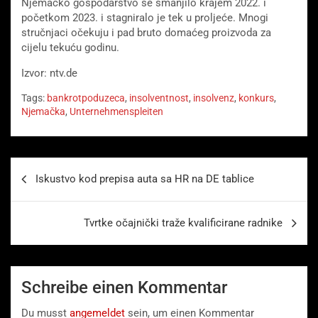
Njemačko gospodarstvo se smanjilo krajem 2022. i
početkom 2023. i stagniralo je tek u proljeće. Mnogi
stručnjaci očekuju i pad bruto domaćeg proizvoda za
cijelu tekuću godinu.
Izvor: ntv.de
Tags:
bankrotpoduzeca
,
insolventnost
,
insolvenz
,
konkurs
,
Njemačka
,
Unternehmenspleiten
Beitragsnavigation
Iskustvo kod prepisa auta sa HR na DE tablice
Tvrtke očajnički traže kvalificirane radnike
Schreibe einen Kommentar
Du musst
angemeldet
sein, um einen Kommentar