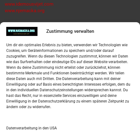
www.idemousvijet.com
www.njemacka.org
Pregled
Zustimmung verwalten
Impressum
Um dir ein optimales Erlebnis zu bieten, verwenden wir Technologien wie
Datenschutzerklärung
Cookies, um Geräteinformationen zu speichern und/oder darauf
Widerufsbelehrung
zuzugreifen. Wenn du diesen Technologien zustimmst, können wir Daten
Oglašavanje / Postavite svoj oglas
wie das Surfverhalten oder eindeutige IDs auf dieser Website verarbeiten.
Wenn du deine Zustimmung nicht erteilst oder zurückziehst, können
bestimmte Merkmale und Funktionen beeinträchtigt werden. Wir teilen
Tko je “Idemo u Svijet – Njemačka?
diese Daten auch mit Dritten. Die Datenverarbeitung kann mit deiner
Einwilligung oder auf Basis eines berechtigten Interesses erfolgen, dem du
in den individuellen Datenschutzeinstellungen widersprechen kannst. Du
Pretražite stranicu:
hast das Recht, nur in essenzielle Services einzuwilligen und deine
Einwilligung in der Datenschutzerklärung zu einem späteren Zeitpunkt zu
ändern oder zu widerrufen.
S
e
a
r
Datenverarbeitung in den USA
Kalendar
c