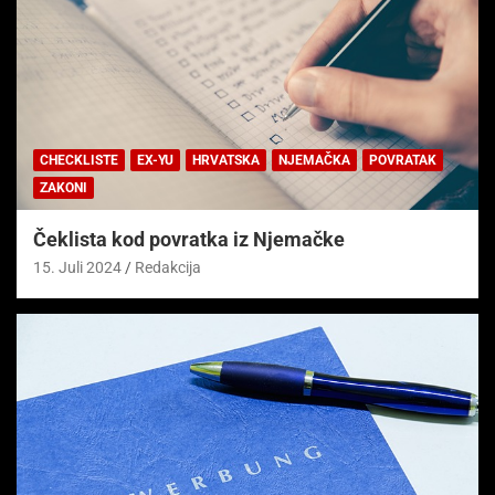
CHECKLISTE
EX-YU
HRVATSKA
NJEMAČKA
POVRATAK
ZAKONI
Čeklista kod povratka iz Njemačke
15. Juli 2024
Redakcija