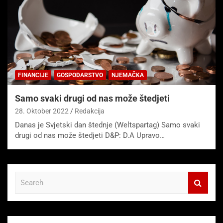
FINANCIJE
GOSPODARSTVO
NJEMAČKA
Samo svaki drugi od nas može štedjeti
28. Oktober 2022
Redakcija
Danas je Svjetski dan štednje (Weltspartag) Samo svaki
drugi od nas može štedjeti D&P: D.A Upravo…
S
e
a
r
c