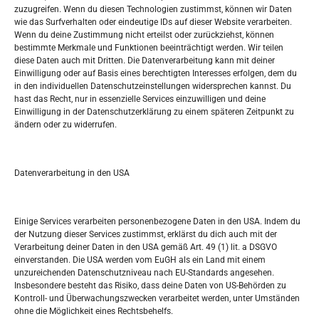
zuzugreifen. Wenn du diesen Technologien zustimmst, können wir Daten
wie das Surfverhalten oder eindeutige IDs auf dieser Website verarbeiten.
Tko je “Idemo u Svijet – Njemačka?
Wenn du deine Zustimmung nicht erteilst oder zurückziehst, können
bestimmte Merkmale und Funktionen beeinträchtigt werden. Wir teilen
diese Daten auch mit Dritten. Die Datenverarbeitung kann mit deiner
Pretražite stranicu:
Einwilligung oder auf Basis eines berechtigten Interesses erfolgen, dem du
in den individuellen Datenschutzeinstellungen widersprechen kannst. Du
hast das Recht, nur in essenzielle Services einzuwilligen und deine
S
Einwilligung in der Datenschutzerklärung zu einem späteren Zeitpunkt zu
e
ändern oder zu widerrufen.
a
r
Kalendar
c
Datenverarbeitung in den USA
h
AUGUST 2026
M
D
M
D
F
S
S
Einige Services verarbeiten personenbezogene Daten in den USA. Indem du
der Nutzung dieser Services zustimmst, erklärst du dich auch mit der
1
2
Verarbeitung deiner Daten in den USA gemäß Art. 49 (1) lit. a DSGVO
einverstanden. Die USA werden vom EuGH als ein Land mit einem
3
4
5
6
7
8
9
unzureichenden Datenschutzniveau nach EU-Standards angesehen.
Insbesondere besteht das Risiko, dass deine Daten von US-Behörden zu
10
11
12
13
14
15
16
Kontroll- und Überwachungszwecken verarbeitet werden, unter Umständen
ohne die Möglichkeit eines Rechtsbehelfs.