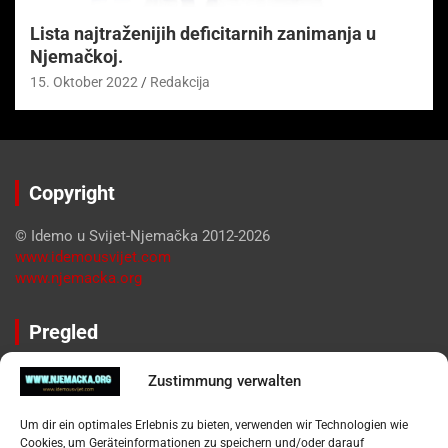
Lista najtraženijih deficitarnih zanimanja u
Njemačkoj.
15. Oktober 2022
Redakcija
Copyright
© Idemo u Svijet-Njemačka 2012-2026
www.idemousvijet.com
www.njemacka.org
Pregled
Impressum
Zustimmung verwalten
Datenschutzerklärung
Widerufsbelehrung
Um dir ein optimales Erlebnis zu bieten, verwenden wir Technologien wie
Oglašavanje / Postavite svoj oglas
Cookies, um Geräteinformationen zu speichern und/oder darauf