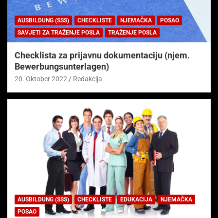
AUSBILDUNG (SSS)
CHECKLISTE
NJEMAČKA
POSAO
SAVJETI ZA TRAŽENJE POSLA
TRAŽENJE POSLA
Checklista za prijavnu dokumentaciju (njem.
Bewerbungsunterlagen)
20. Oktober 2022
Redakcija
AUSBILDUNG (SSS)
CHECKLISTE
EDUKACIJA
NJEMAČKA
POSAO