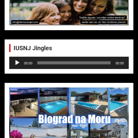
IUSNJ Jingles
Audio-
00:00
00:00
Player