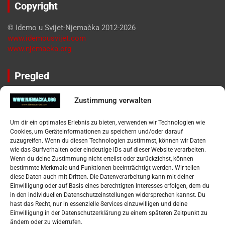
Copyright
© Idemo u Svijet-Njemačka 2012-2026
www.idemousvijet.com
www.njemacka.org
Pregled
Impressum
Zustimmung verwalten
Datenschutzerklärung
Widerufsbelehrung
Um dir ein optimales Erlebnis zu bieten, verwenden wir Technologien wie
Oglašavanje / Postavite svoj oglas
Cookies, um Geräteinformationen zu speichern und/oder darauf
zuzugreifen. Wenn du diesen Technologien zustimmst, können wir Daten
wie das Surfverhalten oder eindeutige IDs auf dieser Website verarbeiten.
Tko je “Idemo u Svijet – Njemačka?
Wenn du deine Zustimmung nicht erteilst oder zurückziehst, können
bestimmte Merkmale und Funktionen beeinträchtigt werden. Wir teilen
diese Daten auch mit Dritten. Die Datenverarbeitung kann mit deiner
Pretražite stranicu:
Einwilligung oder auf Basis eines berechtigten Interesses erfolgen, dem du
in den individuellen Datenschutzeinstellungen widersprechen kannst. Du
hast das Recht, nur in essenzielle Services einzuwilligen und deine
S
Einwilligung in der Datenschutzerklärung zu einem späteren Zeitpunkt zu
e
ändern oder zu widerrufen.