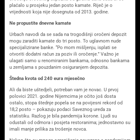
plaćalo u prosjeku jedan posto kamate. Riječ je o
vrijednosti koja nije dosegnuta od 2013. godine.
Ne propustite dnevne kamate
Urbach navodi da se sada na trogodišnji oročeni depozit
mogu zaraditi kamate do tri posto. To uglavnom nude
specijalizirane banke. “Po mom mišljenju, isplati se
otvoriti dodatni račun za poziv ili oročenje.” Važno je
ulagati samo u renomiranim bankama, odnosno bankama
u zemljama s pouzdanim osiguranjem depozita.
Štedna kvota od 240 eura mjesečno
Ali da biste uštedjeli, potreban vam je novac. U prvoj
polovici 2021. godine Nijemcima je očito još dosta
ostalo, stopa štednje popela se na povijesni rekord od
18,2 posto – pokazuju podaci Saveznog ureda za
statistiku. Razlog je bila pandemija korone. Ljudi su
odustali od odmora i posjeta restoranima; jednostavno su
imali manje prilika za trošenje novca.