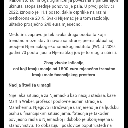
Nakon što su mnoga ograničenja povezana s pandemijom
ukinuta, stopa štednje ponovno je pala. U prvoj polovici
2022. iznosio je 11,1 posto, dakle otprilike na razini
pretkoronske 2019. Svaki Nijemac je u tom razdoblju
uštedio prosječno 240 eura mjesečno.
Međutim, zapravo je tek svaka druga osoba ta koja
trenutno može staviti novac sa strane, prema aktualnoj
procjeni Njemačkog ekonomskog instituta (IW). U 2020.
godini 70 posto ljudi u Njemačkoj još je to moglo učiniti.
Zbog visoke inflacije,
oni koji imaju manje od 1500 eura mjesečno trenutno
imaju malo financijskog prostora.
Nacija štediša u magli
Nije laka situacija za Njemačku kao naciju štediša, kaže
Martin Weber, profesor poslovne administracije u
Mannheimu. Njegovo istraživanje usmjereno je na ljudsku
psihu u financijskim situacijama. “Štednja je također
povijesno rasla u Njemačkoj i duboko je ukorijenjena u
stanovništvu. To dokazuju i poslovice poput ‘uštedi na