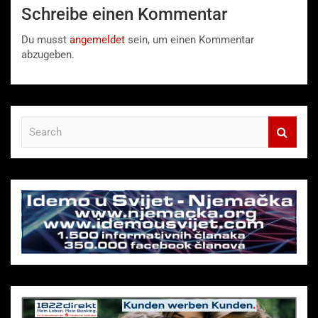
Schreibe einen Kommentar
Du musst
angemeldet
sein, um einen Kommentar
abzugeben.
S
e
a
r
c
h