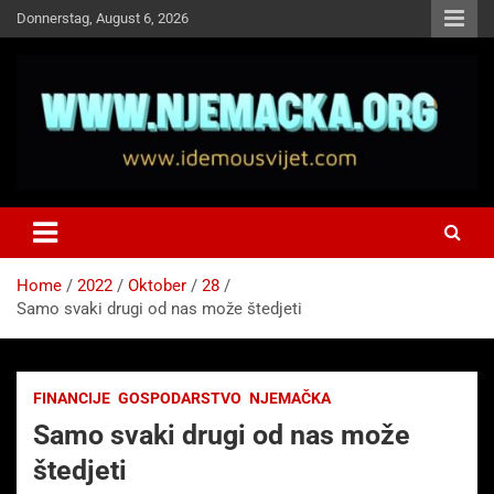
Skip
Donnerstag, August 6, 2026
to
content
NJEMAČKA
Idemo u Svijet-Njemacka!
Home
2022
Oktober
28
Samo svaki drugi od nas može štedjeti
FINANCIJE
GOSPODARSTVO
NJEMAČKA
Samo svaki drugi od nas može
štedjeti