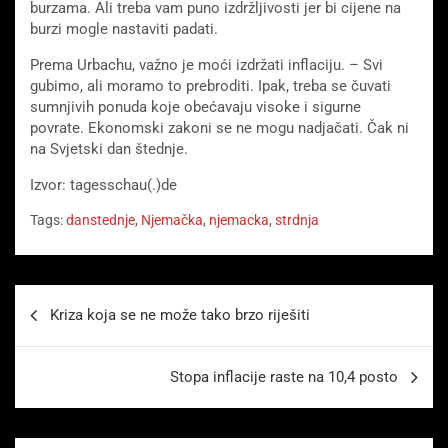
burzama. Ali treba vam puno izdržljivosti jer bi cijene na
burzi mogle nastaviti padati.
Prema Urbachu, važno je moći izdržati inflaciju. – Svi
gubimo, ali moramo to prebroditi. Ipak, treba se čuvati
sumnjivih ponuda koje obećavaju visoke i sigurne
povrate. Ekonomski zakoni se ne mogu nadjačati. Čak ni
na Svjetski dan štednje.
Izvor: tagesschau(.)de
Tags:
danstednje
,
Njemačka
,
njemacka
,
strdnja
Beitragsnavigation
Kriza koja se ne može tako brzo riješiti
Stopa inflacije raste na 10,4 posto