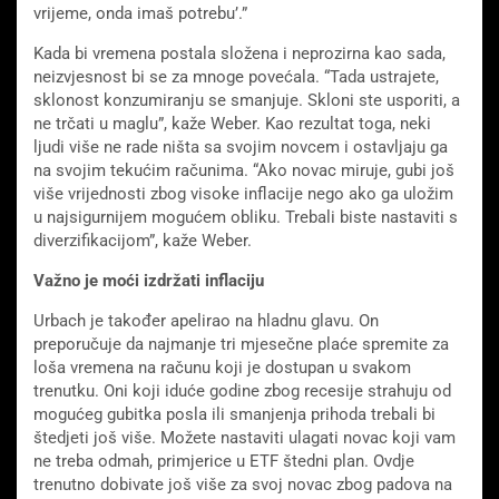
vrijeme, onda imaš potrebu’.”
Kada bi vremena postala složena i neprozirna kao sada,
neizvjesnost bi se za mnoge povećala. “Tada ustrajete,
sklonost konzumiranju se smanjuje. Skloni ste usporiti, a
ne trčati u maglu”, kaže Weber. Kao rezultat toga, neki
ljudi više ne rade ništa sa svojim novcem i ostavljaju ga
na svojim tekućim računima. “Ako novac miruje, gubi još
više vrijednosti zbog visoke inflacije nego ako ga uložim
u najsigurnijem mogućem obliku. Trebali biste nastaviti s
diverzifikacijom”, kaže Weber.
Važno je moći izdržati inflaciju
Urbach je također apelirao na hladnu glavu. On
preporučuje da najmanje tri mjesečne plaće spremite za
loša vremena na računu koji je dostupan u svakom
trenutku. Oni koji iduće godine zbog recesije strahuju od
mogućeg gubitka posla ili smanjenja prihoda trebali bi
štedjeti još više. Možete nastaviti ulagati novac koji vam
ne treba odmah, primjerice u ETF štedni plan. Ovdje
trenutno dobivate još više za svoj novac zbog padova na