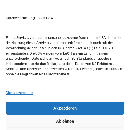
a
r
Kalendar
c
Datenverarbeitung in den USA
h
OKTOBER 2022
M
D
M
D
F
S
S
Einige Services verarbeiten personenbezogene Daten in den USA. Indem du
der Nutzung dieser Services zustimmst, erklärst du dich auch mit der
1
2
Verarbeitung deiner Daten in den USA gemäß Art. 49 (1) lit. a DSGVO
einverstanden. Die USA werden vom EuGH als ein Land mit einem
3
4
5
6
7
8
9
unzureichenden Datenschutzniveau nach EU-Standards angesehen.
Insbesondere besteht das Risiko, dass deine Daten von US-Behörden zu
10
11
12
13
14
15
16
Kontroll- und Überwachungszwecken verarbeitet werden, unter Umständen
ohne die Möglichkeit eines Rechtsbehelfs.
17
18
19
20
21
22
23
24
25
26
27
28
29
30
Dienste verwalten
31
Akzeptieren
« Sep.
Nov. »
Ablehnen