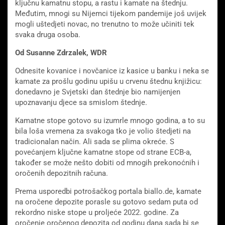
ključnu kamatnu stopu, a rastu i kamate na štednju.
Međutim, mnogi su Nijemci tijekom pandemije još uvijek
mogli uštedjeti novac, no trenutno to može učiniti tek
svaka druga osoba.
Od Susanne Zdrzalek, WDR
Odnesite kovanice i novčanice iz kasice u banku i neka se
kamate za prošlu godinu upišu u crvenu štednu knjižicu:
donedavno je Svjetski dan štednje bio namijenjen
upoznavanju djece sa smislom štednje.
Kamatne stope gotovo su izumrle mnogo godina, a to su
bila loša vremena za svakoga tko je volio štedjeti na
tradicionalan način. Ali sada se plima okreće. S
povećanjem ključne kamatne stope od strane ECB-a,
također se može nešto dobiti od mnogih prekonoćnih i
oročenih depozitnih računa.
Prema usporedbi potrošačkog portala biallo.de, kamate
na oročene depozite porasle su gotovo sedam puta od
rekordno niske stope u proljeće 2022. godine. Za
oročenje oročenog depozita od godinu dana sada bi se