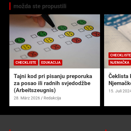
možda ste propustili
CHECKLISTE
CHECKLISTE
EDUKACIJA
NJEMAČKA
Tajni kod pri pisanju preporuka
Čeklista 
za posao ili radnih svjedodžbe
Njemačk
(Arbeitszeugnis)
15. Juli 202
28. März 2026
Redakcija