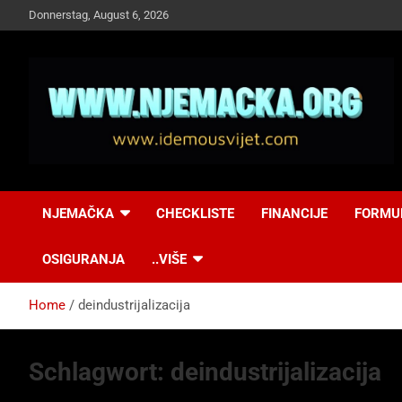
Skip
Donnerstag, August 6, 2026
to
content
NJEMAČKA
Idemo u Svijet-
NJEMAČKA
CHECKLISTE
FINANCIJE
FORMU
Njemacka!
OSIGURANJA
..VIŠE
Home
deindustrijalizacija
Schlagwort:
deindustrijalizacija