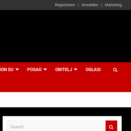
Registrieren
Anmelden
Marketing
NON EU
POSAO
OBITELJ
OGLASI
S
e