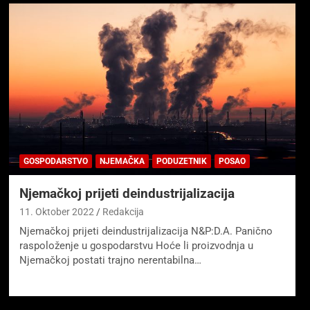
GOSPODARSTVO
NJEMAČKA
PODUZETNIK
POSAO
Njemačkoj prijeti deindustrijalizacija
11. Oktober 2022
Redakcija
Njemačkoj prijeti deindustrijalizacija N&P:D.A. Panično
raspoloženje u gospodarstvu Hoće li proizvodnja u
Njemačkoj postati trajno nerentabilna…