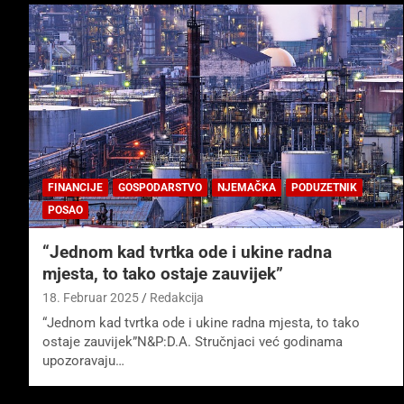
FINANCIJE
GOSPODARSTVO
NJEMAČKA
PODUZETNIK
POSAO
“Jednom kad tvrtka ode i ukine radna
mjesta, to tako ostaje zauvijek”
18. Februar 2025
Redakcija
“Jednom kad tvrtka ode i ukine radna mjesta, to tako
ostaje zauvijek”N&P:D.A. Stručnjaci već godinama
upozoravaju…