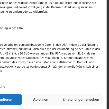
t –
Kalendar
instellungen widersprechen kannst. Du hast das Recht, nur in essenzielle
zuwilligen und deine Einwilligung in der Datenschutzerklärung zu einem
tpunkt zu ändern oder zu widerrufen.
AUGUST 2026
M
D
M
D
F
S
S
eitung in den USA
1
2
3
4
5
6
7
8
9
ices verarbeiten personenbezogene Daten in den USA. Indem du der Nutzung
ces zustimmst, erklärst du dich auch mit der Verarbeitung deiner Daten in den
10
11
12
13
14
15
16
t. 49 (1) lit. a DSGVO einverstanden. Die USA werden vom EuGH als ein
nem unzureichenden Datenschutzniveau nach EU-Standards angesehen.
17
18
19
20
21
22
23
 besteht das Risiko, dass deine Daten von US-Behörden zu Kontroll- und
szwecken verarbeitet werden, unter Umständen ohne die Möglichkeit eines
24
25
26
27
28
29
30
s.
31
« Juli
alten
ptieren
Ablehnen
Einstellungen ansehen