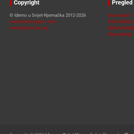
Copyright
Pregled
© Idemo u Svijet-Njemačka 2012-2026
Impressum
www.idemousvijet.com
Datenschutze
www.njemacka.org
Widerufsbele
Oglašavanje /