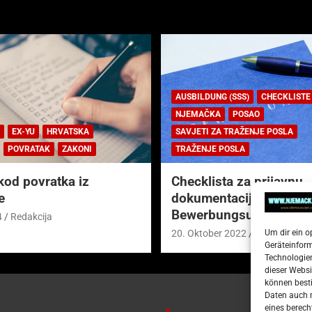
AUSBILDUNG (SSS)
CHECKLISTE
NJEMAČKA
POSAO
EX-YU
HRVATSKA
SAVJETI ZA TRAŽENJE POSLA
POVRATAK
ZAKONI
TRAŽENJE POSLA
kod povratka iz
Checklista za prijavnu
e
dokumentaciju (njem.
Bewerbungsunterlagen
4
Redakcija
Um dir ein o
20. Oktober 2022
Redakcija
Geräteinfor
Technologien
dieser Websi
können besti
Daten auch m
eines berech