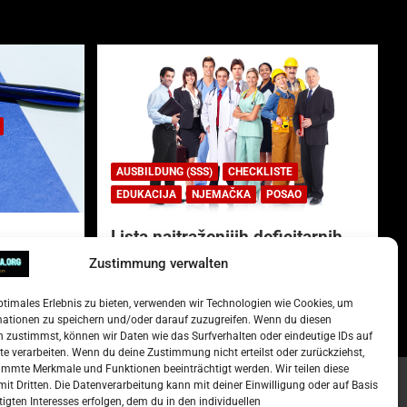
AUSBILDUNG (SSS)
CHECKLISTE
EDUKACIJA
NJEMAČKA
POSAO
Lista najtraženijih deficitarnih
zanimanja u Njemačkoj.
Zustimmung verwalten
)
15. Oktober 2022
Redakcija
ptimales Erlebnis zu bieten, verwenden wir Technologien wie Cookies, um
mationen zu speichern und/oder darauf zuzugreifen. Wenn du diesen
 zustimmst, können wir Daten wie das Surfverhalten oder eindeutige IDs auf
te verarbeiten. Wenn du deine Zustimmung nicht erteilst oder zurückziehst,
mmte Merkmale und Funktionen beeinträchtigt werden. Wir teilen diese
it Dritten. Die Datenverarbeitung kann mit deiner Einwilligung oder auf Basis
tigten Interesses erfolgen, dem du in den individuellen