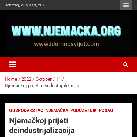
Skip
Sonntag, August 9, 2026
to
content
NJEMAČKA
Idemo u Svijet-Njemacka!
Home
2022
Oktober
11
Njemačkoj prijeti deindustrijalizacija
GOSPODARSTVO
NJEMAČKA
PODUZETNIK
POSAO
Njemačkoj prijeti
deindustrijalizacija