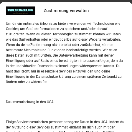
Impressum
Zustimmung verwalten
Datenschutzerklärung
Widerufsbelehrung
Um dir ein optimales Erlebnis zu bieten, verwenden wir Technologien wie
Oglašavanje / Postavite svoj oglas
Cookies, um Geräteinformationen zu speichern und/oder darauf
zuzugreifen. Wenn du diesen Technologien zustimmst, können wir Daten
wie das Surfverhalten oder eindeutige IDs auf dieser Website verarbeiten.
Tko je “Idemo u Svijet – Njemačka?
Wenn du deine Zustimmung nicht erteilst oder zurückziehst, können
bestimmte Merkmale und Funktionen beeinträchtigt werden. Wir teilen
diese Daten auch mit Dritten. Die Datenverarbeitung kann mit deiner
Pretražite stranicu:
Einwilligung oder auf Basis eines berechtigten Interesses erfolgen, dem du
in den individuellen Datenschutzeinstellungen widersprechen kannst. Du
hast das Recht, nur in essenzielle Services einzuwilligen und deine
S
Einwilligung in der Datenschutzerklärung zu einem späteren Zeitpunkt zu
e
ändern oder zu widerrufen.
a
r
Kalendar
c
Datenverarbeitung in den USA
h
OKTOBER 2022
M
D
M
D
F
S
S
Einige Services verarbeiten personenbezogene Daten in den USA. Indem du
der Nutzung dieser Services zustimmst, erklärst du dich auch mit der