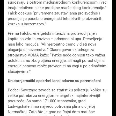
suočavaju s oštrom međunarodnom konkurencijom i već
imaju relativno niske prodajne marže zbog konkurencije.”
Falck očekuje “privremena zaustavljanja proizvodnje i
preseljenje posebno energetski intenzivnih proizvodnih
koraka u inozemstvo.”
Prema Falcku, energetski intenzivna proizvodnja je i
kapitalno vrlo intenzivna – odnosno skupa. Preseljenja
nisu lako moguća. “Ali vjerojatno ćemo vidjeti nova
ulaganja u inozemstvu.” Glasnogovornik udruge za
strojarstvo VDMA kaže: “Tvrtke neće donijeti tako važnu
odluku samo zbog cijena energije, ali nagli porast cijena
energije naravno može prevagnuti na vagi u pojedinačnim
slučajevima.”
Unutarnjemački opskrbni lanci odavno su poremećeni
Podaci Saveznog zavoda za statistiku pokazuju koliko su
velike potrebe za energijom energetski najintenzivnijih
poduzeća. Sa samo 171.000 stanovnika, grad
Ludwigshafen ima najveću potrošnju plina u cijeloj
Njemačkoj. Zato što je grad na Rajni dom matične