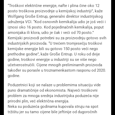
“Troškovi električne energije, nafte i plina čine oko 12
posto troškova proizvodnje u kemijskoj industriji”, kaže
Wolfgang Große Entrup, generalni direktor industrijskog
udruženja VCI. “Kod osnovnih kemikalija udio je još veći i
iznosi oko 16 posto. Kod pojedinačnih kemikalija, poput
amonijaka ili klora, udio je čak i veći od 70 posto.”
Kemijski proizvodi potrebni su za proizvodnju gotovo svih
industrijskih proizvoda. “U trećem tromjesečju troškovi
kemijske energije bili su gotovo 150 posto veći nego
prethodne godine”, kaže Große Entrup. U roku od dvije
godine, troškovi energije u industriji su se više nego
učetverostručili. Cijene mnogih preliminarnih proizvoda
također su porasle u troznamenkastom rasponu od 2020.
godine.
Poduzetnici koji se nalaze u problemima situaciju vide
puno dramatičnije od ekonomista. Najveći troškovni
problem za mnoga srednja industrijska poduzeća nije
prirodni plin, već električna energija.
Neka su poduzeća godinama kupovala struju na spot
tržištu jer su tamo cijene bile jeftinije od dugoročnih