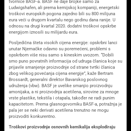
tvornice BASF-a. BASF ne daje brojke samo za
Ludwigshafen, ali prema kemijskoj kompaniji, energetski
troškovi europskih pogona zajedno bili su 800 milijuna
eura veći u drugom kvartalu nego godinu dana ranije. U
odnosu na drugi kvartal 2020. dodatni troškovi opskrbe
energijom iznosili su milijardu eura.
Posljedična šteta visokih cijena energije: opskrbni lanci
unutar Njemačke odavno su poremećeni, problemi s
opskrbom više nisu samo s kineskim uvozom. “Dobili
smo puno povratnih informacija od udruga članica koje su
prijavile smanjenje proizvodnje od strane tvrtki članica
zbog velikog povećanja cijena energije”, kaže Bertram
Brossardt, generalni direktor Bavarskog poslovnog
udruženja (vbw). BASF je uvelike smanjio proizvodnju
amonijaka, a ni proizvodnja acetilena, sirovine za mnoge
vrste plastike, tekstila i otapala, također ne radi punim
kapacitetom. Prema glasnogovorniku BASF-a, potražnja je
pala jer se neki derivati ​​acetilena trenutno ne mogu
proizvoditi konkurentno.
Troškovi proizvodnje osnovnih kemikalija eksplodiraju