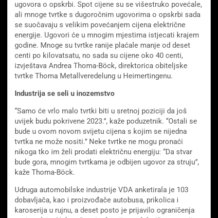
ugovora o opskrbi. Spot cijene su se višestruko povećale,
ali mnoge tvrtke s dugoročnim ugovorima o opskrbi sada
se suočavaju s velikim povećanjem cijena električne
energije. Ugovori će u mnogim mjestima istjecati krajem
godine. Mnoge su tvrtke ranije plaćale manje od deset
centi po kilovatsatu, no sada su cijene oko 40 centi,
izvještava Andrea Thoma-Böck, direktorica obiteljske
tvrtke Thoma Metallveredelung u Heimertingenu.
Industrija se seli u inozemstvo
“Samo će vrlo malo tvrtki biti u sretnoj poziciji da još
uvijek budu pokrivene 2023.”, kaže poduzetnik. “Ostali se
bude u ovom novom svijetu cijena s kojim se nijedna
tvrtka ne može nositi.” Neke tvrtke ne mogu pronaći
nikoga tko im želi prodati električnu energiju: “Da stvar
bude gora, mnogim tvrtkama je odbijen ugovor za struju”,
kaže Thoma-Böck.
Udruga automobilske industrije VDA anketirala je 103
dobavljača, kao i proizvođače autobusa, prikolica i
karoserija u rujnu, a deset posto je prijavilo ograničenja