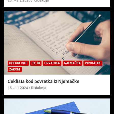
28. März 2026
Redakcija
CHECKLISTE
EX-YU
HRVATSKA
NJEMAČKA
POVRATAK
ZAKONI
Čeklista kod povratka iz Njemačke
15. Juli 2024
Redakcija