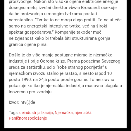
proizvodnje. Nakon što visoke cijene električne energije
dosegnu metu, izvršni direktor vbw-a Brossardt očekuje
da će proizvodnja u mnogim tvrtkama postati
nerentabilna. “Tvrtke to ne mogu dugo pratiti. To ne utječe
samo na energetski intenzivne tvrtke, već na široki
spektar gospodarstva.” Kompanije također muči
neizvjesnost kako bi trebala biti strukturirana gornja
granica cijene plina.
Došlo je do više-manje postupne migracije njemačke
industrije i prije Corona krize. Prema podacima Saveznog
ureda za statistiku, udio “robe stranog podrijetla” u
njemačkom izvozu stalno je rastao, s nešto ispod 10
posto 1990. na 24,5 posto prošle godine. To neizravno
pokazuje koliko je njemačka industrija masovno ulagala u
inozemnu proizvodnju.
Izvor: ntv(.)de
Tags:
deindustrijalizacija
,
Njemačka
,
njemački
,
Paničnoraspoloženje