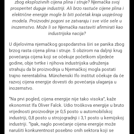
zbog eksplozivnih cijena plina i struje? Njemačka svoj
prosperitet duguje industriji. Ali brzo rastuće cijene plina i
električne energije mogle bi biti početak kraja uspješnog
modela. Proizvodni pogoni se zatvaraju i sve više sele u
inozemstvo. Može li se Njemačka nastaviti afirmirati kao
industrijska nacija?
U dijelovima njemačkog gospodarstva širi se panika zbog
brzog rasta cijena plina i struje. S obzirom na daljnji krug
povećanja cijena koji se očekuje početkom sljedeće
godine, obje tvrtke i njihova industrijska udruženja
strahuju da bi proizvodnja u Njemačkoj mogla postati
trajno nerentabilna. Münchenski Ifo institut očekuje da će
razvoj cijena energije dovesti do povećanja ulaganja u
inozemstvo.
“Na prvi pogled, cijena energije nije tako visoka”, kaže
ekonomist Ifa Oliver Falck. Udio troškova energije u bruto
vrijednosti proizvodnje je 0,5 posto u automobilskoj
industriji, 0,8 posto u strojogradnji i 3,1 posto u kemijskoj
industriji. “Ipak, naglo povećanje cijena energije može
narušiti konkurentnost posebno onih sektora koji se