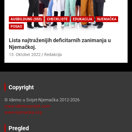
AUSBILDUNG (SSS)
CHECKLISTE
EDUKACIJA
NJEMAČKA
POSAO
Lista najtraženijih deficitarnih zanimanja u
Njemačkoj.
15. Oktober 2022
Redakcija
Copyright
© Idemo u Svijet-Njemačka 2012-2026
www.idemousvijet.com
www.njemacka.org
Pregled