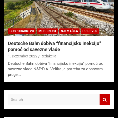
GOSPODARSTVO
MOBILNOST
NJEMAČKA
PRIJEVOZ
Deutsche Bahn dobiva “financijsku inekciju”
pomoć od savezne vlade
1. Dezember 2022
Redakcija
Deutsche Bahn dobiva “financijsku inekciju” pomoć od
savezne vlade N&P:D.A. Velika je potreba za obnovom
pruge,…
S
e
a
r