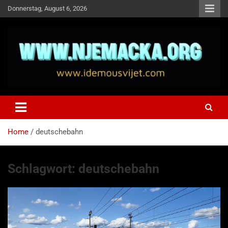
Skip
Donnerstag, August 6, 2026
to
content
NJEMAČKA
Idemo u Svijet-Njemacka!
Home
deutschebahn
Schlagwort:
deutschebahn