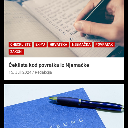
CHECKLISTE
EX-YU
HRVATSKA
NJEMAČKA
POVRATAK
ZAKONI
Čeklista kod povratka iz Njemačke
15. Juli 2024
Redakcija