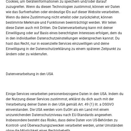
Oglašavanje / Postavite svoj oglas
Cookies, um Geräteinformationen zu speichern und/oder darauf
zuzugreifen. Wenn du diesen Technologien zustimmst, können wir Daten
wie das Surfverhalten oder eindeutige IDs auf dieser Website verarbeiten.
Tko je “Idemo u Svijet – Njemačka?
Wenn du deine Zustimmung nicht erteilst oder zurückziehst, können
bestimmte Merkmale und Funktionen beeinträchtigt werden. Wir teilen
diese Daten auch mit Dritten. Die Datenverarbeitung kann mit deiner
Pretražite stranicu:
Einwilligung oder auf Basis eines berechtigten Interesses erfolgen, dem du
in den individuellen Datenschutzeinstellungen widersprechen kannst. Du
hast das Recht, nur in essenzielle Services einzuwilligen und deine
S
Einwilligung in der Datenschutzerklärung zu einem späteren Zeitpunkt zu
e
ändern oder zu widerrufen.
a
r
Kalendar
c
Datenverarbeitung in den USA
h
AUGUST 2026
M
D
M
D
F
S
S
Einige Services verarbeiten personenbezogene Daten in den USA. Indem du
der Nutzung dieser Services zustimmst, erklärst du dich auch mit der
1
2
Verarbeitung deiner Daten in den USA gemäß Art. 49 (1) lit. a DSGVO
einverstanden. Die USA werden vom EuGH als ein Land mit einem
3
4
5
6
7
8
9
unzureichenden Datenschutzniveau nach EU-Standards angesehen.
Insbesondere besteht das Risiko, dass deine Daten von US-Behörden zu
10
11
12
13
14
15
16
Kontroll- und Überwachungszwecken verarbeitet werden, unter Umständen
ohne die Möglichkeit eines Rechtsbehelfs.