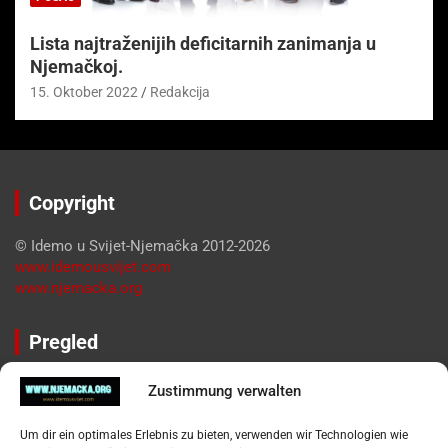
Lista najtraženijih deficitarnih zanimanja u
Njemačkoj.
15. Oktober 2022
Redakcija
Copyright
© Idemo u Svijet-Njemačka 2012-2026
www.idemousvijet.com
www.njemacka.org
Pregled
Impressum
Zustimmung verwalten
Datenschutzerklärung
Widerufsbelehrung
Um dir ein optimales Erlebnis zu bieten, verwenden wir Technologien wie