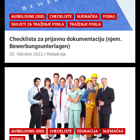
AUSBILDUNG (SSS)
CHECKLISTE
NJEMAČKA
POSAO
SAVJETI ZA TRAŽENJE POSLA
TRAŽENJE POSLA
Checklista za prijavnu dokumentaciju (njem.
Bewerbungsunterlagen)
20. Oktober 2022
Redakcija
AUSBILDUNG (SSS)
CHECKLISTE
EDUKACIJA
NJEMAČKA
POSAO